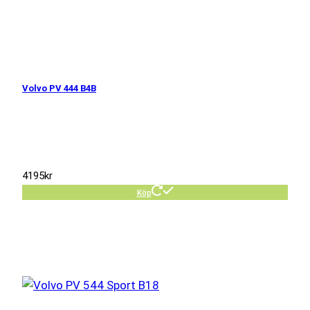
Volvo PV 444 B4B
4195
kr
Köp