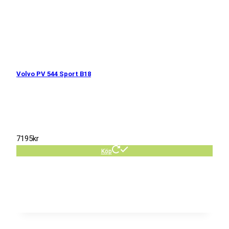
Volvo PV 544 Sport B18
7195
kr
Köp