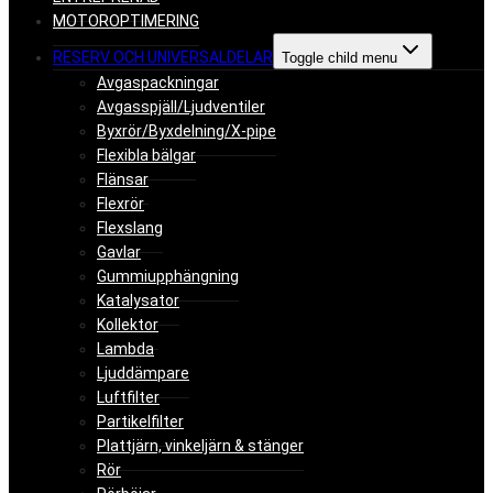
MOTOROPTIMERING
RESERV OCH UNIVERSALDELAR
Toggle child menu
Avgaspackningar
Avgasspjäll/Ljudventiler
Byxrör/Byxdelning/X-pipe
Flexibla bälgar
Flänsar
Flexrör
Flexslang
Gavlar
Gummiupphängning
Katalysator
Kollektor
Lambda
Ljuddämpare
Luftfilter
Partikelfilter
Plattjärn, vinkeljärn & stänger
Rör