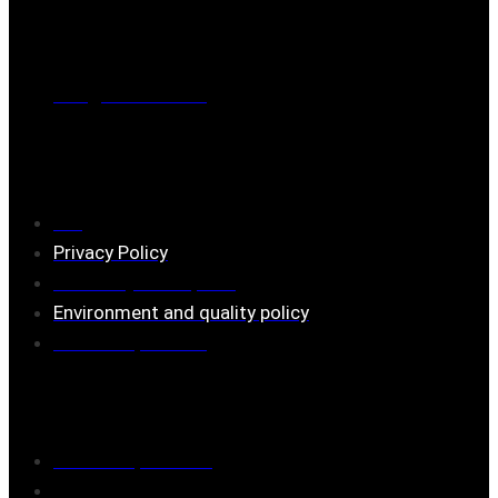
Phone
0221-180 70 (08:00 - 17:00)
Mail:
mail@ferrita.com
(
answers faster via phone)
Information
FAQ
Privacy Policy
Assembly description
Environment and quality policy
Retailers/partners
Customer service
Terms of purchase
Contact Us