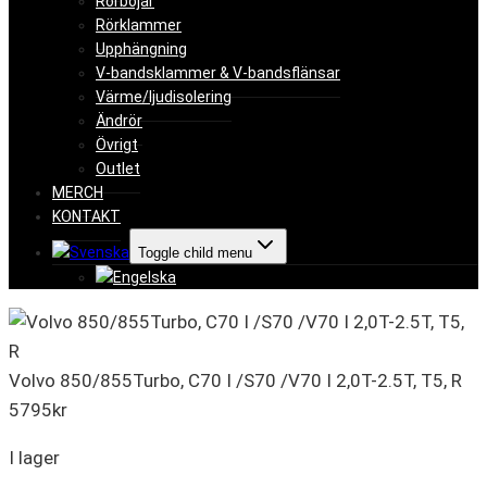
Rörböjar
Rörklammer
Upphängning
V-bandsklammer & V-bandsflänsar
Värme/ljudisolering
Ändrör
Övrigt
Outlet
MERCH
KONTAKT
Toggle child menu
Volvo 850/855Turbo, C70 I /S70 /V70 I 2,0T-2.5T, T5, R
5795
kr
I lager