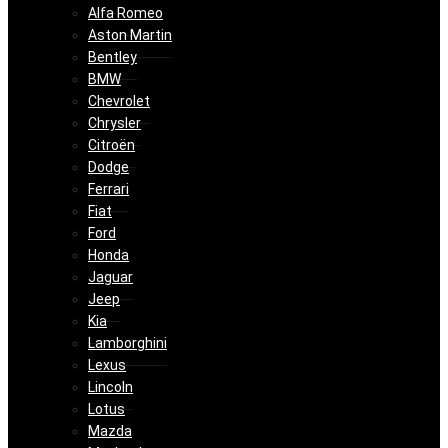
Alfa Romeo
Aston Martin
Bentley
BMW
Chevrolet
Chrysler
Citroën
Dodge
Ferrari
Fiat
Ford
Honda
Jaguar
Jeep
Kia
Lamborghini
Lexus
Lincoln
Lotus
Mazda