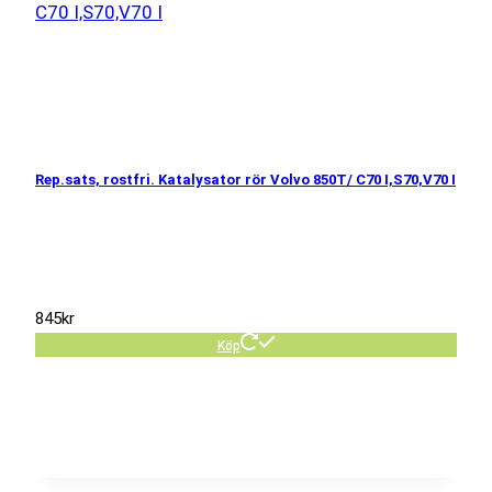
Rep.sats, rostfri. Katalysator rör Volvo 850T/ C70 I,S70,V70 I
845
kr
Köp