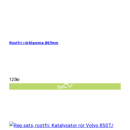
Rostfri rörklamma Ø67mm
125
kr
Köp