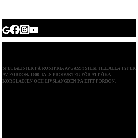
SPECIALISTER PÅ ROSTFRIA AVGASSYSTEM TILL ALLA TYPER
AV FORDON. 1000-TALS PRODUKTER FÖR ATT ÖKA
KÖRGLÄDJEN OCH LIVSLÄNGDEN PÅ DITT FORDON.
Visiting address
Mästaregatan 10
, 731 50 Köping
Post address
BOX 173, 731 24 Köping Sweden