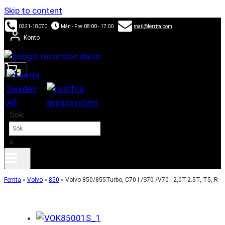
Skip to content
0221-18070
Mån - Fre: 08:00 - 17:00
mail@ferrita.com
Konto
0
Sök
×
Ferrita
»
Volvo
»
850
»
Volvo 850/855Turbo, C70 I /S70 /V70 I 2,0T-2.5T, T5, R