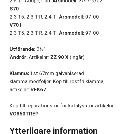
2.5 T Coupé, Cab.
Årsmodell:
3/97-9/02
S70
2.3 T5, 2.3 T-R, 2.4 T.
Årsmodell:
97-00
V70 I
2.3 T5, 2.3 T-R, 2.4 T.
Årsmodell:
97-00
Utförande:
2½”
Ändrör:
Artikelnr:
ZZ 90 X
(ingår)
Klamma:
1st 67mm galvaniserad
klamma medföljer. Köp till rostfri klamma,
artikelnr:
RFK67
Köp till reparationsrör för katalysator artikelnr:
VO850TREP
Ytterligare information