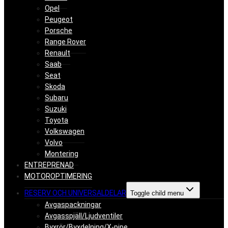
Opel
Peugeot
Porsche
Range Rover
Renault
Saab
Seat
Skoda
Subaru
Suzuki
Toyota
Volkswagen
Volvo
Montering
ENTREPRENAD
MOTOROPTIMERING
RESERV OCH UNIVERSALDELAR
Toggle child menu
Avgaspackningar
Avgasspjäll/Ljudventiler
Byxrör/Byxdelning/X-pipe