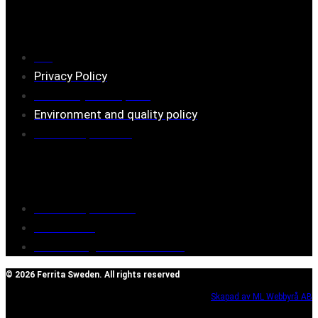
Information
FAQ
Privacy Policy
Assembly description
Environment and quality policy
Retailers/partners
Customer service
Terms of purchase
Contact Us
Reclaim/right of withdrawal
© 2026 Ferrita Sweden. All rights reserved
Skapad av ML Webbyrå AB