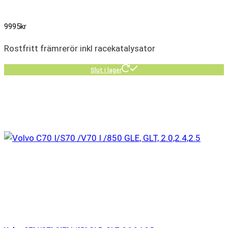
9995
kr
Rostfritt främrerör inkl racekatalysator
Slut i lager