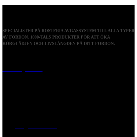
SPECIALISTER PÅ ROSTFRIA AVGASSYSTEM TILL ALLA TYPER
AV FORDON. 1000-TALS PRODUKTER FÖR ATT ÖKA
KÖRGLÄDJEN OCH LIVSLÄNGDEN PÅ DITT FORDON.
Visiting address
Mästaregatan 10
, 731 50 Köping
Post address
BOX 173, 731 24 Köping Sweden
Phone
0221-180 70 (08:00 - 17:00)
Mail:
mail@ferrita.com
(
answers faster via phone)