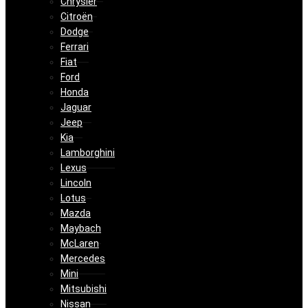
Chrysler
Citroën
Dodge
Ferrari
Fiat
Ford
Honda
Jaguar
Jeep
Kia
Lamborghini
Lexus
Lincoln
Lotus
Mazda
Maybach
McLaren
Mercedes
Mini
Mitsubishi
Nissan