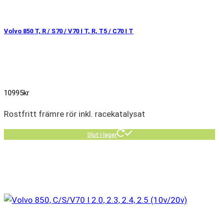
Volvo 850 T, R / S70 / V70 I T, R, T5 / C70 I T
10995
kr
Rostfritt främre rör inkl. racekatalysat
Slut i lager