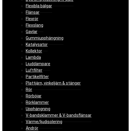
Flexibla bälgar
Flänsar
Flexrör
Flexslang
Gavlar
Gummiupphängning
Katalysator
Kollektor
Lambda
Ljuddämpare
Luftfilter
Partikelfilter
Plattjärn, vinkeljärn & stänger
Rör
Rörböjar
Rörklammer
Upphängning
V-bandsklammer & V-bandsflänsar
Värme/ljudisolering
Ändrör