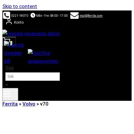
Skip to content
0221-18070
Mån - Fre: 08:00 - 17:00
mail@ferrita.com
Konto
0
Sök
×
Ferrita
»
Volvo
»
v70