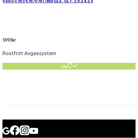
Volvo C70 I/S70 /V70 I /850 GLE, GLT, 2.0,2.4,2.5
5995
kr
Rostfritt Avgassystem
Köp