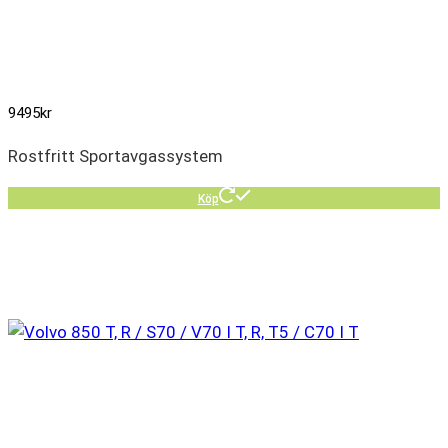
9495
kr
Rostfritt Sportavgassystem
Köp