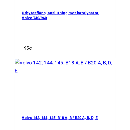
Utbytesfläns, anslutning mot katalysator
Volvo 740/940
195
kr
Volvo 142, 144, 145. B18 A, B / B20 A, B, D, E