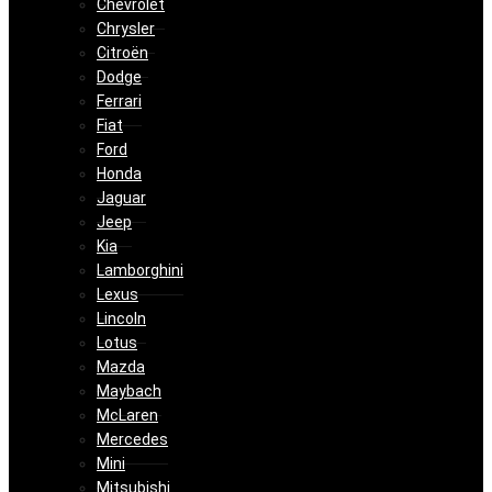
Chevrolet
Chrysler
Citroën
Dodge
Ferrari
Fiat
Ford
Honda
Jaguar
Jeep
Kia
Lamborghini
Lexus
Lincoln
Lotus
Mazda
Maybach
McLaren
Mercedes
Mini
Mitsubishi