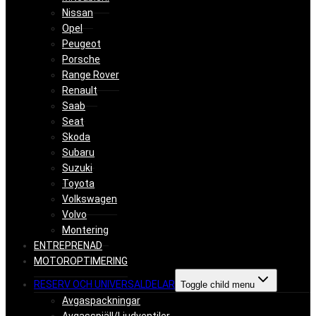
Nissan
Opel
Peugeot
Porsche
Range Rover
Renault
Saab
Seat
Skoda
Subaru
Suzuki
Toyota
Volkswagen
Volvo
Montering
ENTREPRENAD
MOTOROPTIMERING
RESERV OCH UNIVERSALDELAR
Toggle child menu
Avgaspackningar