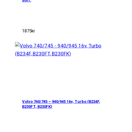
dörr.
1875
kr
Volvo 740/745 – 940/945 16v, Turbo (B234F,
B230FT, B230FK)