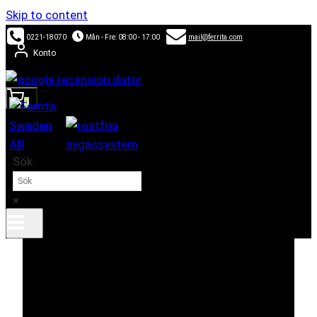
Skip to content
0221-18070
Mån - Fre: 08:00 - 17:00
mail@ferrita.com
Konto
0
Sök
×