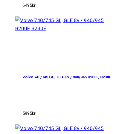
6495
kr
Volvo 740/745 GL, GLE 8v / 940/945 B200F, B230F
5995
kr