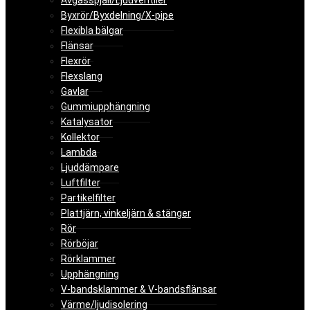
Avgasspjäll/Ljudventiler
Byxrör/Byxdelning/X-pipe
Flexibla bälgar
Flänsar
Flexrör
Flexslang
Gavlar
Gummiupphängning
Katalysator
Kollektor
Lambda
Ljuddämpare
Luftfilter
Partikelfilter
Plattjärn, vinkeljärn & stänger
Rör
Rörböjar
Rörklammer
Upphängning
V-bandsklammer & V-bandsflänsar
Värme/ljudisolering