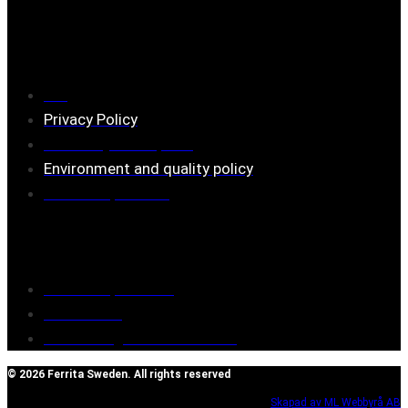
Information
FAQ
Privacy Policy
Assembly description
Environment and quality policy
Retailers/partners
Customer service
Terms of purchase
Contact Us
Reclaim/right of withdrawal
© 2026 Ferrita Sweden. All rights reserved
Skapad av ML Webbyrå AB