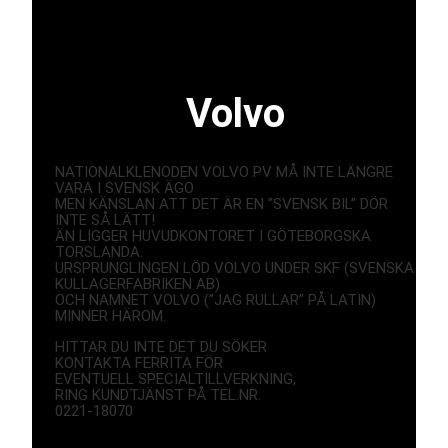
Volvo
NATIONALKLENODEN VOLVO PV MÅ INTE LÄNGRE
VARA I SVENSK ÄGO
MEN KÄNSLAN ATT DET ÄR EN ”SVENSK BIL” DÖR
INTE SÅ LÄTT!
ÄN LIGGER HUVUDKONTORET I GÖTEBORGSKA
TORSLANDA.
URSPRUNGLINGEN LÖD VOLVO UNDER SKF (SVENSKA
KULLAGERFABRIKEN AB)
OCH NAMNET VOLVO (”JAG RULLAR” PÅ LATIN)
MINNER HÄROM.
HITTAR DU INTE DET DU SÖKER
KONTAKTA FERRITA FÖR
EVENTUELL SPECIALTILLVERKNING,
RING KUNDTJÄNST PÅ TEL.NR.
0221-18070