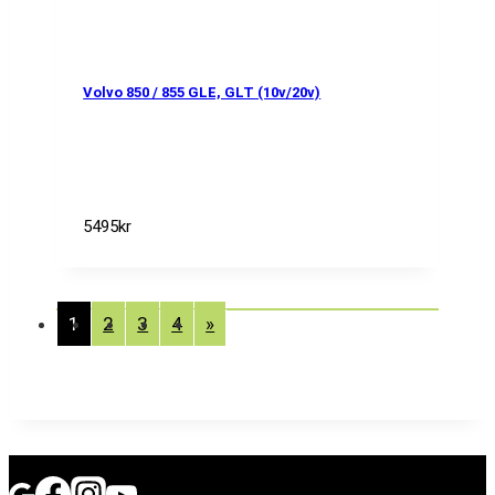
Volvo 850 / 855 GLE, GLT (10v/20v)
5495
kr
1
2
3
4
»