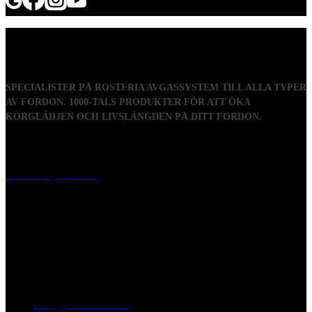
SPECIALISTER PÅ ROSTFRIA AVGASSYSTEM TILL ALLA TYPER
AV FORDON. 1000-TALS PRODUKTER FÖR ATT ÖKA
KÖRGLÄDJEN OCH LIVSLÄNGDEN PÅ DITT FORDON.
Visiting address
Mästaregatan 10
, 731 50 Köping
Post address
BOX 173, 731 24 Köping Sweden
Phone
0221-180 70 (08:00 - 17:00)
Mail:
mail@ferrita.com
(
answers faster via phone)