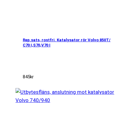
Rep.sats, rostfri. Katalysator rör Volvo 850T/
C70 I,S70,V70 I
845
kr