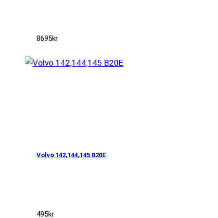
8695
kr
Volvo 142,144,145 B20E
495
kr