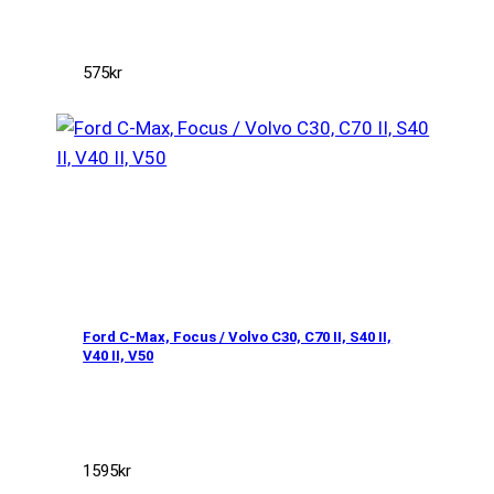
575
kr
Ford C-Max, Focus / Volvo C30, C70 II, S40 II,
V40 II, V50
1595
kr