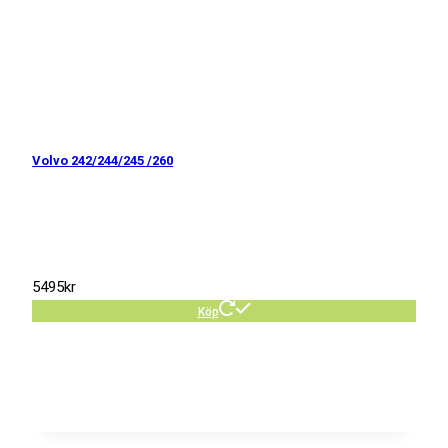
Volvo 242/244/245 /260
5495
kr
Köp