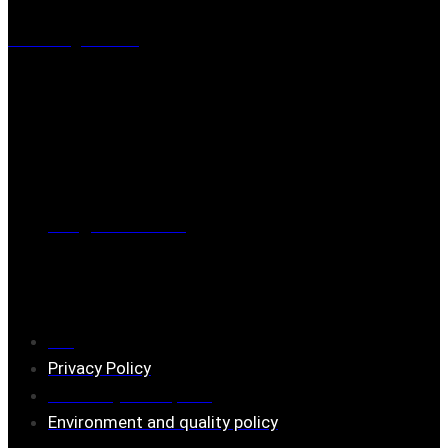
Visiting address
Mästaregatan 10
, 731 50 Köping
Post address
BOX 173, 731 24 Köping Sweden
Phone
0221-180 70 (08:00 - 17:00)
Mail:
mail@ferrita.com
(
answers faster via phone)
Information
FAQ
Privacy Policy
Assembly description
Environment and quality policy