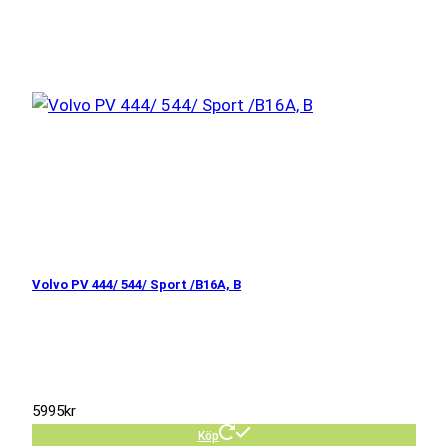
Volvo PV 444/ 544/ Sport /B16A, B
5995
kr
Köp