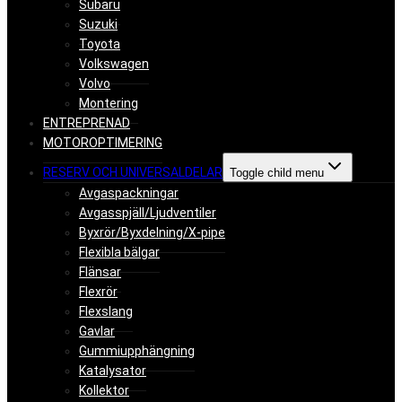
Subaru
Suzuki
Toyota
Volkswagen
Volvo
Montering
ENTREPRENAD
MOTOROPTIMERING
RESERV OCH UNIVERSALDELAR
Toggle child menu
Avgaspackningar
Avgasspjäll/Ljudventiler
Byxrör/Byxdelning/X-pipe
Flexibla bälgar
Flänsar
Flexrör
Flexslang
Gavlar
Gummiupphängning
Katalysator
Kollektor