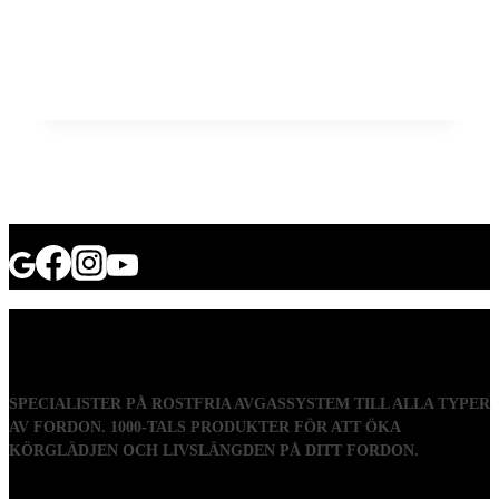
SPECIALISTER PÅ ROSTFRIA AVGASSYSTEM TILL ALLA TYPER
AV FORDON. 1000-TALS PRODUKTER FÖR ATT ÖKA
KÖRGLÄDJEN OCH LIVSLÄNGDEN PÅ DITT FORDON.