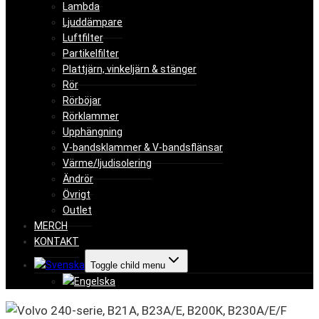
Lambda
Ljuddämpare
Luftfilter
Partikelfilter
Plattjärn, vinkeljärn & stänger
Rör
Rörböjar
Rörklammer
Upphängning
V-bandsklammer & V-bandsflänsar
Värme/ljudisolering
Ändrör
Övrigt
Outlet
MERCH
KONTAKT
Toggle child menu