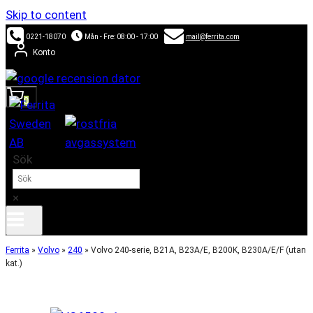
Skip to content
0221-18070
Mån - Fre: 08:00 - 17:00
mail@ferrita.com
Konto
0
Sök
×
Ferrita
»
Volvo
»
240
»
Volvo 240-serie, B21A, B23A/E, B200K, B230A/E/F (utan
kat.)