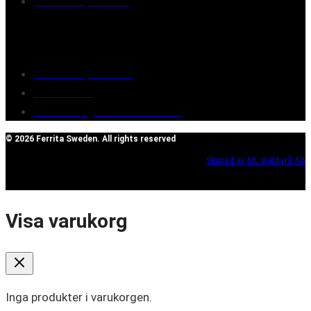
Retailers/partners
Customer service
Terms of purchase
Contact Us
Reclaim/right of withdrawal
© 2026 Ferrita Sweden. All rights reserved
Skapad av ML Webbyrå AB
Visa varukorg
Inga produkter i varukorgen.