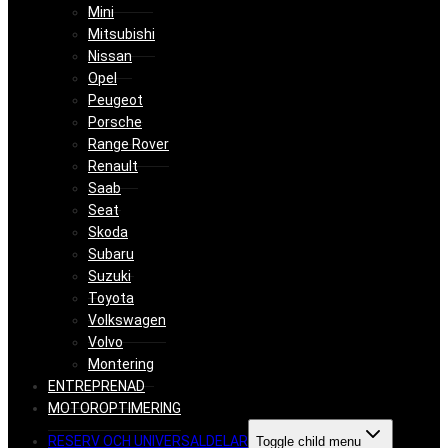
Mini
Mitsubishi
Nissan
Opel
Peugeot
Porsche
Range Rover
Renault
Saab
Seat
Skoda
Subaru
Suzuki
Toyota
Volkswagen
Volvo
Montering
ENTREPRENAD
MOTOROPTIMERING
RESERV OCH UNIVERSALDELAR
Toggle child menu