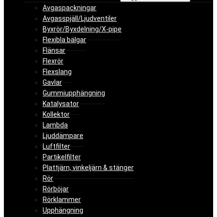
Avgaspackningar
Avgasspjäll/Ljudventiler
Byxrör/Byxdelning/X-pipe
Flexibla bälgar
Flänsar
Flexrör
Flexslang
Gavlar
Gummiupphängning
Katalysator
Kollektor
Lambda
Ljuddämpare
Luftfilter
Partikelfilter
Plattjärn, vinkeljärn & stänger
Rör
Rörböjar
Rörklammer
Upphängning