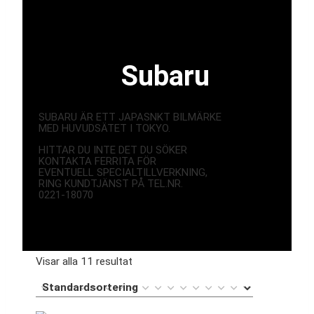
Subaru
SUBARU ÄR ETT JAPASNKT BILMÄRKE
MED HUVUDSÄTET I TOKYO.
HITTAR DU INTE DET DU SÖKER
KONTAKTA FERRITA FÖR
EVENTUELL SPECIALTILLVERKNING,
RING KUNDTJÄNST PÅ TEL.NR.
0221-18070
Visar alla 11 resultat