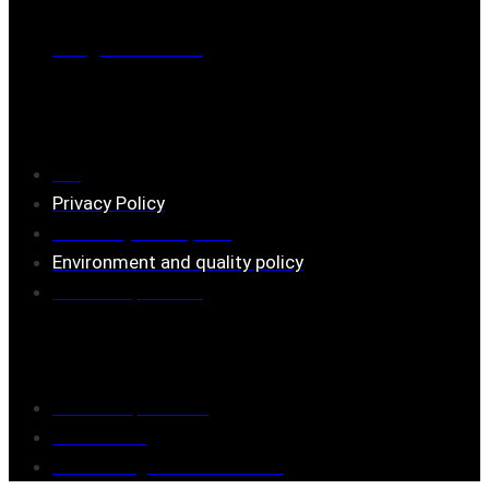
Mail:
mail@ferrita.com
(
answers faster via phone)
Information
FAQ
Privacy Policy
Assembly description
Environment and quality policy
Retailers/partners
Customer service
Terms of purchase
Contact Us
Reclaim/right of withdrawal