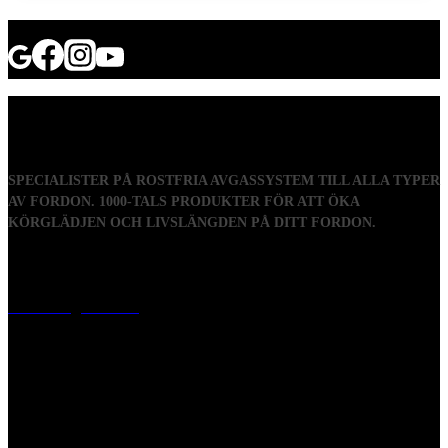
SPECIALISTER PÅ ROSTFRIA AVGASSYSTEM TILL ALLA TYPER
AV FORDON. 1000-TALS PRODUKTER FÖR ATT ÖKA
KÖRGLÄDJEN OCH LIVSLÄNGDEN PÅ DITT FORDON.
Visiting address
Mästaregatan 10
, 731 50 Köping
Post address
BOX 173, 731 24 Köping Sweden
Phone
0221-180 70 (08:00 - 17:00)