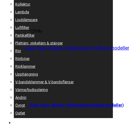
Kollektor
Lambda
Ljuddämpare
Luftfilter
1295
kr
Partikelfilter
Plattjärn, vinkeljärn & stänger
Rör
Rörböjar
Rörklammer
Upphängning
V-bandsklammer & V-bandsflänsar
Värme/ljudisolering
Ändrör
Audi, Seat, Skoda, Volkswagen (många modeller)
Övrigt
Outlet
MERCH