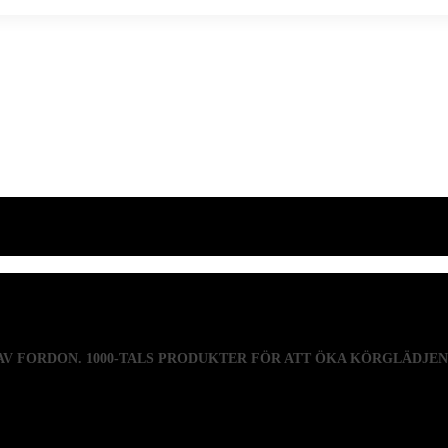
 AV FORDON. 1000-TALS PRODUKTER FÖR ATT ÖKA KÖRGLÄDJE