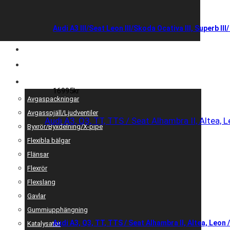
Audi A3 III/Seat Leon III/Skoda Ocativa III, Superb II
ENTREPRENAD
MOTOROPTIMERING
RESERV OCH UNIVERSALDELAR
16995
kr
Avgaspackningar
Avgasspjäll/Ljudventiler
Byxrör/Byxdelning/X-pipe
Flexibla bälgar
Flänsar
Flexrör
Flexslang
Gavlar
Gummiupphängning
Audi A3, Q3, TT, TTS / Seat Alhambra II, Altea, Leon
Katalysator