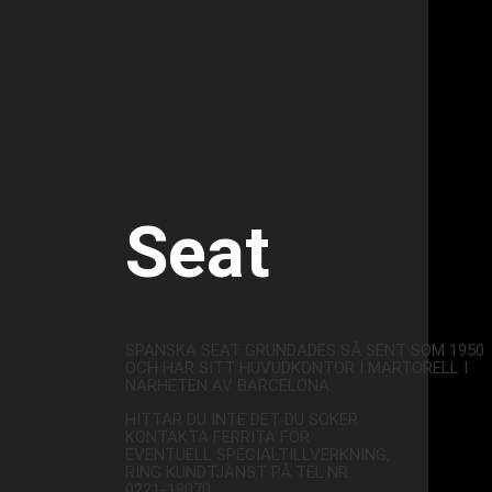
Seat
SPANSKA SEAT GRUNDADES SÅ SENT SOM 1950
OCH HAR SITT HUVUDKONTOR I MARTORELL I
NÄRHETEN AV BARCELONA.
HITTAR DU INTE DET DU SÖKER
KONTAKTA FERRITA FÖR
EVENTUELL SPECIALTILLVERKNING,
RING KUNDTJÄNST PÅ TEL.NR.
0221-18070.