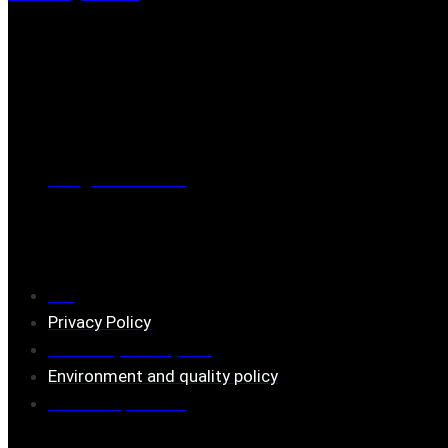
Post address
BOX 173, 731 24 Köping Sweden
Phone
0221-180 70 (08:00 - 17:00)
Mail:
mail@ferrita.com
(
answers faster via phone)
Information
FAQ
Privacy Policy
Assembly description
Environment and quality policy
Retailers/partners