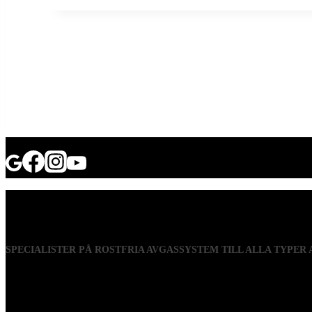
SPECIALISTER PÅ ROSTFRIA AVGASSYSTEM TILL ALLA TYPER
Visiting address
Mästaregatan 10
, 731 50 Köping