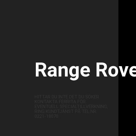
Range Rov
HITTAR DU INTE DET DU SÖKER
KONTAKTA FERRITA FÖR
EVENTUELL SPECIALTILLVERKNING,
RING KUNDTJÄNST PÅ TEL.NR.
0221-18070.