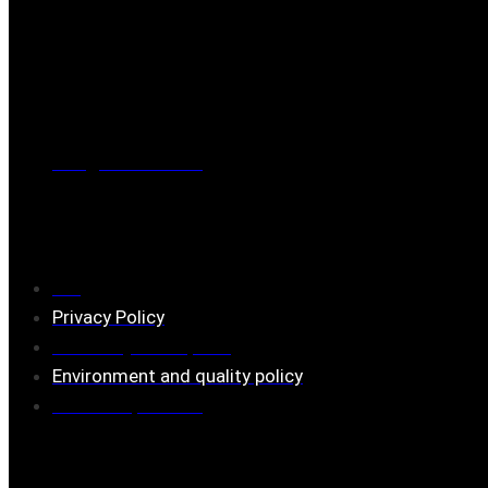
Post address
BOX 173, 731 24 Köping Sweden
Phone
0221-180 70 (08:00 - 17:00)
Mail:
mail@ferrita.com
(
answers faster via phone)
Information
FAQ
Privacy Policy
Assembly description
Environment and quality policy
Retailers/partners
Customer service