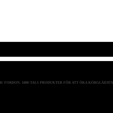
 AV FORDON. 1000-TALS PRODUKTER FÖR ATT ÖKA KÖRGLÄDJE