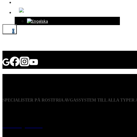
KONTAKT
0
SPECIALISTER PÅ ROSTFRIA AVGASSYSTEM TILL ALLA TYPER
Visiting address
Mästaregatan 10
, 731 50 Köping