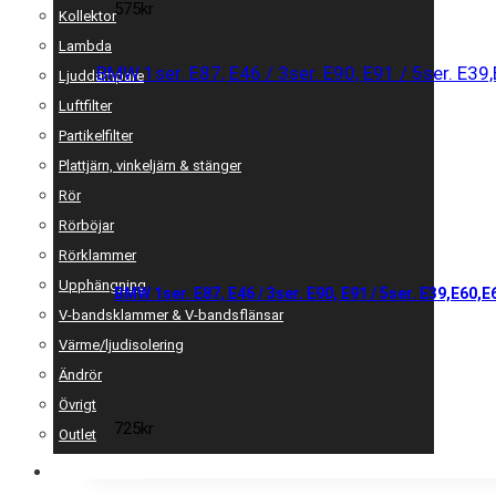
575
kr
Kollektor
Lambda
Ljuddämpare
Luftfilter
Partikelfilter
Plattjärn, vinkeljärn & stänger
Rör
Rörböjar
Rörklammer
Upphängning
BMW 1ser. E87, E46 / 3ser. E90, E91 / 5ser. E39,E60,E
V-bandsklammer & V-bandsflänsar
Värme/ljudisolering
Ändrör
Övrigt
725
kr
Outlet
MERCH