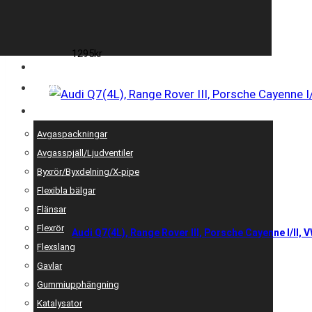
1295
kr
ENTREPRENAD
MOTOROPTIMERING
RESERV OCH UNIVERSALDELAR
Avgaspackningar
Avgasspjäll/Ljudventiler
Byxrör/Byxdelning/X-pipe
Flexibla bälgar
Flänsar
Flexrör
Audi Q7(4L), Range Rover III, Porsche Cayenne I/II, V
Flexslang
Gavlar
Gummiupphängning
Katalysator