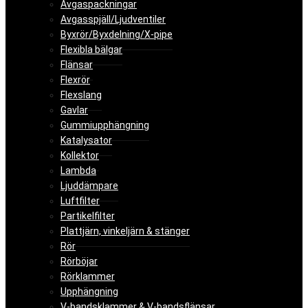
Avgaspackningar
Avgasspjäll/Ljudventiler
Byxrör/Byxdelning/X-pipe
Flexibla bälgar
Flänsar
Flexrör
Flexslang
Gavlar
Gummiupphängning
Katalysator
Kollektor
Lambda
Ljuddämpare
Luftfilter
Partikelfilter
Plattjärn, vinkeljärn & stänger
Rör
Rörböjar
Rörklammer
Upphängning
V-bandsklammer & V-bandsflänsar