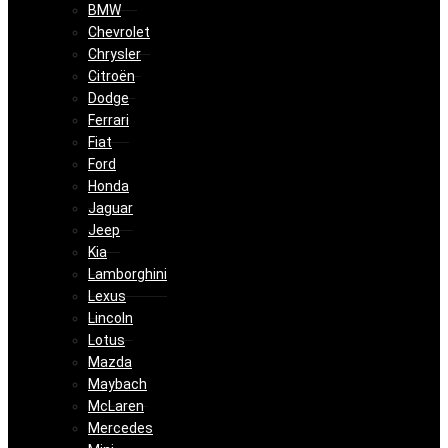
BMW
Chevrolet
Chrysler
Citroën
Dodge
Ferrari
Fiat
Ford
Honda
Jaguar
Jeep
Kia
Lamborghini
Lexus
Lincoln
Lotus
Mazda
Maybach
McLaren
Mercedes