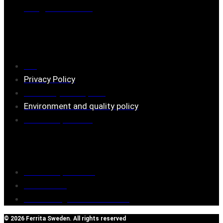
Mail:
mail@ferrita.com
(
answers faster via phone)
Information
FAQ
Privacy Policy
Assembly description
Environment and quality policy
Retailers/partners
Customer service
Terms of purchase
Contact Us
Reclaim/right of withdrawal
© 2026 Ferrita Sweden. All rights reserved