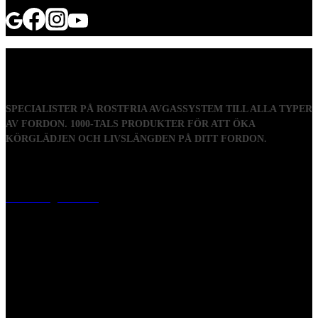
SPECIALISTER PÅ ROSTFRIA AVGASSYSTEM TILL ALLA TYPER
AV FORDON. 1000-TALS PRODUKTER FÖR ATT ÖKA
KÖRGLÄDJEN OCH LIVSLÄNGDEN PÅ DITT FORDON.
Visiting address
Mästaregatan 10
, 731 50 Köping
Post address
BOX 173, 731 24 Köping Sweden
Phone
0221-180 70 (08:00 - 17:00)