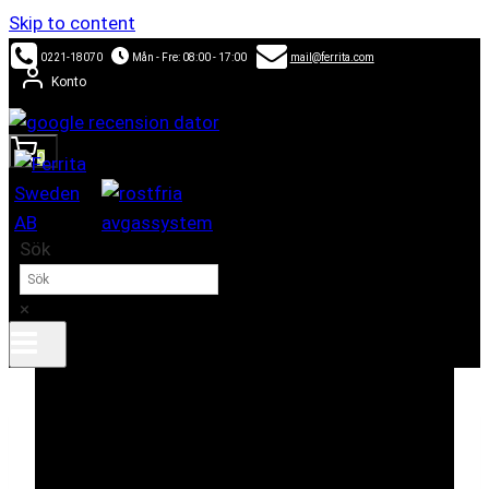
Skip to content
0221-18070
Mån - Fre: 08:00 - 17:00
mail@ferrita.com
Konto
0
Sök
×