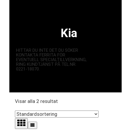
Kia
HITTAR DU INTE DET DU SÖKER
KONTAKTA FERRITA FÖR
EVENTUELL SPECIALTILLVERKNING,
RING KUNDTJÄNST PÅ TEL.NR.
0221-18070.
Visar alla 2 resultat