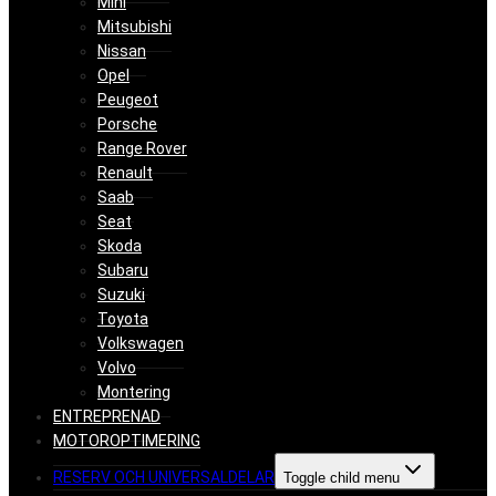
Mini
Mitsubishi
Nissan
Opel
Peugeot
Porsche
Range Rover
Renault
Saab
Seat
Skoda
Subaru
Suzuki
Toyota
Volkswagen
Volvo
Montering
ENTREPRENAD
MOTOROPTIMERING
RESERV OCH UNIVERSALDELAR
Toggle child menu