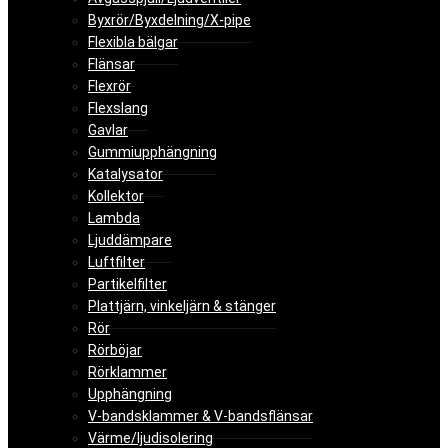
Byxrör/Byxdelning/X-pipe
Flexibla bälgar
Flänsar
Flexrör
Flexslang
Gavlar
Gummiupphängning
Katalysator
Kollektor
Lambda
Ljuddämpare
Luftfilter
Partikelfilter
Plattjärn, vinkeljärn & stänger
Rör
Rörböjar
Rörklammer
Upphängning
V-bandsklammer & V-bandsflänsar
Värme/ljudisolering