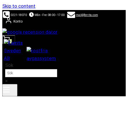
Skip to content
0221-18070
Mån - Fre: 08:00 - 17:00
mail@ferrita.com
Konto
0
Sök
×