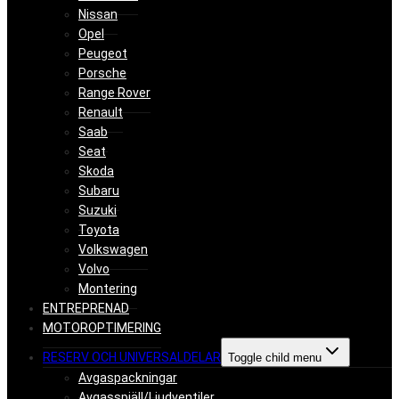
Nissan
Opel
Peugeot
Porsche
Range Rover
Renault
Saab
Seat
Skoda
Subaru
Suzuki
Toyota
Volkswagen
Volvo
Montering
ENTREPRENAD
MOTOROPTIMERING
RESERV OCH UNIVERSALDELAR
Toggle child menu
Avgaspackningar
Avgasspjäll/Ljudventiler