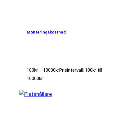
Monteringskostnad
100
kr
–
10000
kr
Prisintervall: 100kr till
10000kr