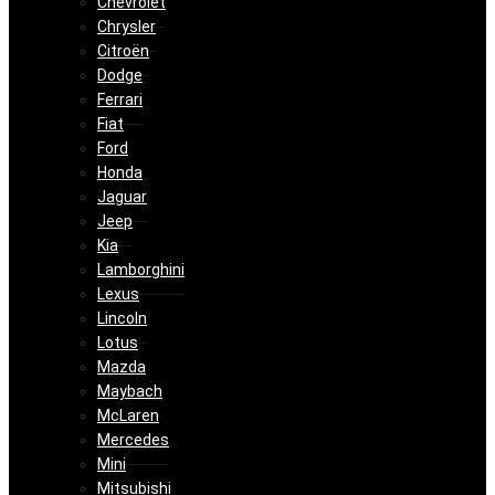
Chevrolet
Chrysler
Citroën
Dodge
Ferrari
Fiat
Ford
Honda
Jaguar
Jeep
Kia
Lamborghini
Lexus
Lincoln
Lotus
Mazda
Maybach
McLaren
Mercedes
Mini
Mitsubishi