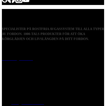
SPECIALISTER PÅ ROSTFRIA AVGASSYSTEM TILL ALLA TYPER
AV FORDON. 1000-TALS PRODUKTER FÖR ATT ÖKA
KÖRGLÄDJEN OCH LIVSLÄNGDEN PÅ DITT FORDON.
Visiting address
Mästaregatan 10
, 731 50 Köping
Post address
BOX 173, 731 24 Köping Sweden
Phone
0221-180 70 (08:00 - 17:00)
Mail:
mail@ferrita.com
(
answers faster via phone)