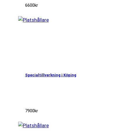
6600
kr
Specialtillverkning i Köping
7900
kr