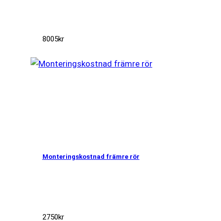
8005
kr
Monteringskostnad främre rör
2750
kr