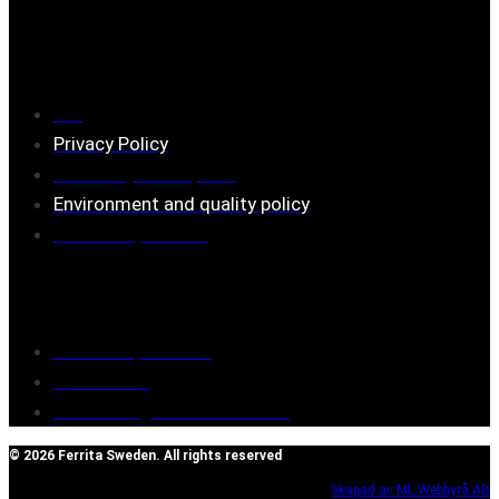
Information
FAQ
Privacy Policy
Assembly description
Environment and quality policy
Retailers/partners
Customer service
Terms of purchase
Contact Us
Reclaim/right of withdrawal
© 2026 Ferrita Sweden. All rights reserved
Skapad av ML Webbyrå AB