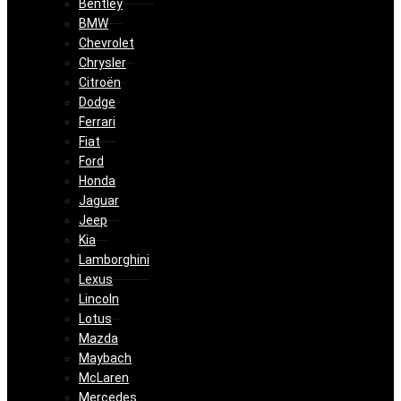
Bentley
BMW
Chevrolet
Chrysler
Citroën
Dodge
Ferrari
Fiat
Ford
Honda
Jaguar
Jeep
Kia
Lamborghini
Lexus
Lincoln
Lotus
Mazda
Maybach
McLaren
Mercedes