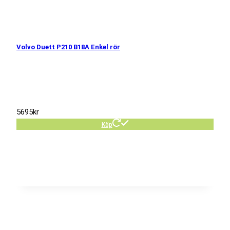
Volvo Duett P210 B18A Enkel rör
5695
kr
Köp