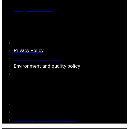
Mail:
mail@ferrita.com
(
answers faster via phone)
Information
FAQ
Privacy Policy
Assembly description
Environment and quality policy
Retailers/partners
Customer service
Terms of purchase
Contact Us
Reclaim/right of withdrawal