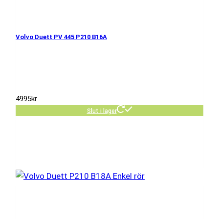
Volvo Duett PV 445 P210 B16A
4995
kr
Slut i lager