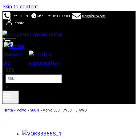
Skip to content
0221-18070
Mån - Fre: 08:00 - 17:00
mail@ferrita.com
Konto
0
Sök
×
Ferrita
»
Volvo
»
S60 II
»
Volvo S60 II /V60 T6 AWD