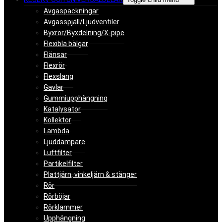
Avgaspackningar
Avgasspjäll/Ljudventiler
Byxrör/Byxdelning/X-pipe
Flexibla bälgar
Flänsar
Flexrör
Flexslang
Gavlar
Gummiupphängning
Katalysator
Kollektor
Lambda
Ljuddämpare
Luftfilter
Partikelfilter
Plattjärn, vinkeljärn & stänger
Rör
Rörböjar
Rörklammer
Upphängning