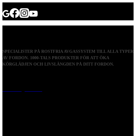
SPECIALISTER PÅ ROSTFRIA AVGASSYSTEM TILL ALLA TYPER
AV FORDON. 1000-TALS PRODUKTER FÖR ATT ÖKA
KÖRGLÄDJEN OCH LIVSLÄNGDEN PÅ DITT FORDON.
Visiting address
Mästaregatan 10
, 731 50 Köping
Post address
BOX 173, 731 24 Köping Sweden
Phone
0221-180 70 (08:00 - 17:00)