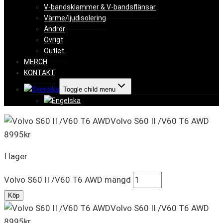
V-bandsklammer & V-bandsflänsar
Värme/ljudisolering
Ändrör
Övrigt
Outlet
MERCH
KONTAKT
Toggle child menu
Volvo S60 II /V60 T6 AWD
8995
kr
I lager
Volvo S60 II /V60 T6 AWD mängd
Köp
Volvo S60 II /V60 T6 AWD
8995
kr