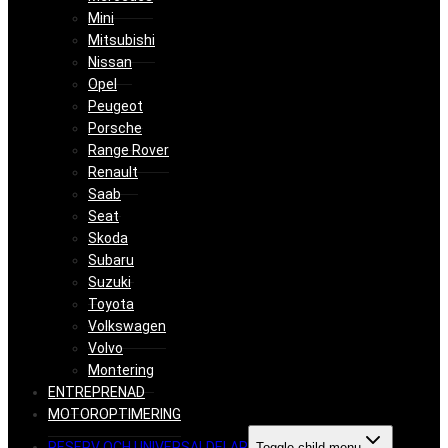
Mini
Mitsubishi
Nissan
Opel
Peugeot
Porsche
Range Rover
Renault
Saab
Seat
Skoda
Subaru
Suzuki
Toyota
Volkswagen
Volvo
Montering
ENTREPRENAD
MOTOROPTIMERING
RESERV OCH UNIVERSALDELAR
Toggle child menu