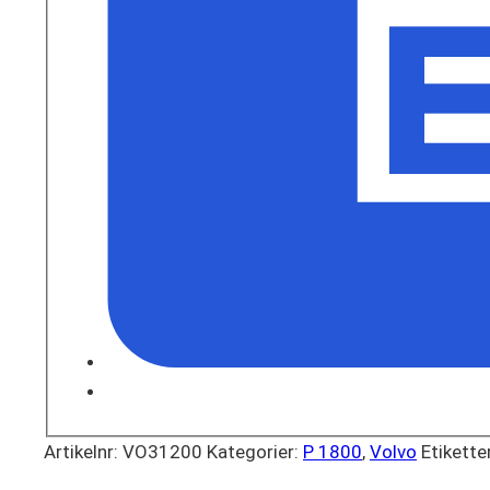
Artikelnr:
VO31200
Kategorier:
P 1800
,
Volvo
Etikette