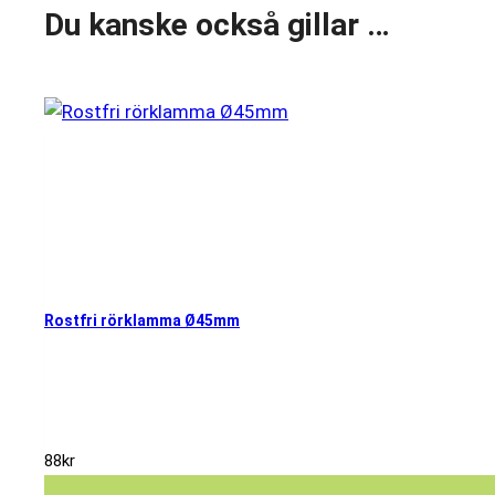
Du kanske också gillar …
Rostfri rörklamma Ø45mm
88
kr