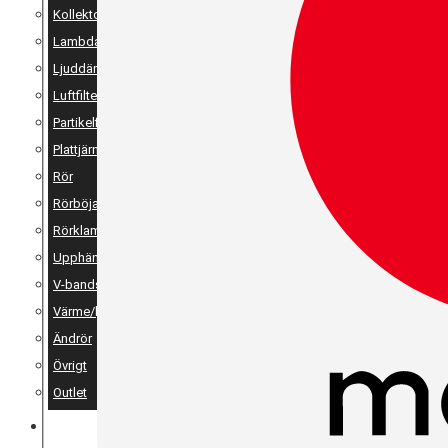
Kollektor
Lambda
Ljuddämpare
Luftfilter
Partikelfilter
Plattjärn, vinkeljärn & stänger
Rör
Rörböjar
Rörklammer
Upphängning
V-bandsklammer & V-bandsflänsar
Värme/ljudisolering
Ändrör
Övrigt
Outlet
MERCH