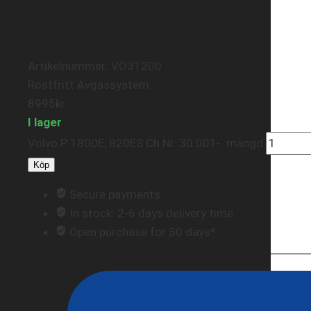
Artikelnummer: VO31200
Rostfritt Avgassystem
8995
kr
I lager
Volvo P 1800E, B20ES Ch.Nr. 30.001-. mängd
Köp
Secure payments
In stock: 2-6 days delivery time
Open purchase for 30 days*