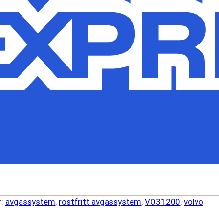
r:
avgassystem
,
rostfritt avgassystem
,
VO31200
,
volvo