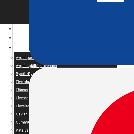
ENTREPRENAD
MOTOROPTIMERING
RESERV OCH UNIVERSALDELAR
Avgaspackningar
Avgasspjäll/Ljudventiler
Byxrör/Byxdelning/X-pipe
Flexibla bälgar
Flänsar
Flexrör
Flexslang
Gavlar
Gummiupphängning
Katalysator