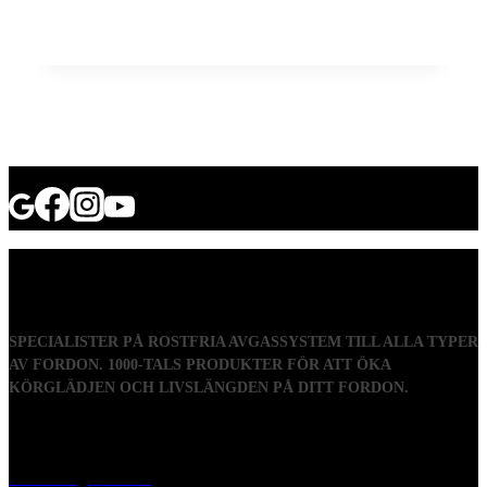
SPECIALISTER PÅ ROSTFRIA AVGASSYSTEM TILL ALLA TYPER
AV FORDON. 1000-TALS PRODUKTER FÖR ATT ÖKA
KÖRGLÄDJEN OCH LIVSLÄNGDEN PÅ DITT FORDON.
Visiting address
Mästaregatan 10
, 731 50 Köping