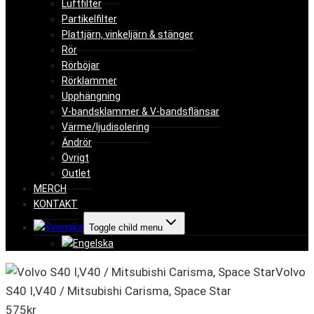
Luftfilter
Partikelfilter
Plattjärn, vinkeljärn & stänger
Rör
Rörböjar
Rörklammer
Upphängning
V-bandsklammer & V-bandsflänsar
Värme/ljudisolering
Ändrör
Övrigt
Outlet
MERCH
KONTAKT
Toggle child menu
Volvo
S40 I,V40 / Mitsubishi Carisma, Space Star
575
kr