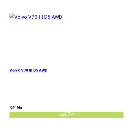
Volvo V70 III D5 AWD
3495
kr
Köp