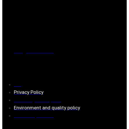
Post address
BOX 173, 731 24 Köping Sweden
Phone
0221-180 70 (08:00 - 17:00)
Mail:
mail@ferrita.com
(
answers faster via phone)
Information
FAQ
Privacy Policy
Assembly description
Environment and quality policy
Retailers/partners