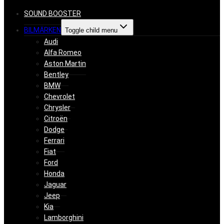
SOUND BOOSTER
BILMÄRKEN
Toggle child menu
Audi
Alfa Romeo
Aston Martin
Bentley
BMW
Chevrolet
Chrysler
Citroën
Dodge
Ferrari
Fiat
Ford
Honda
Jaguar
Jeep
Kia
Lamborghini