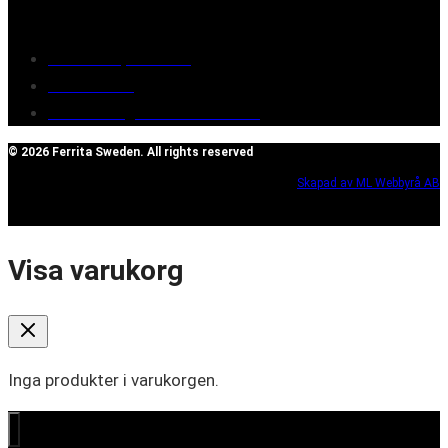
Customer service
Terms of purchase
Contact Us
Reclaim/right of withdrawal
© 2026 Ferrita Sweden. All rights reserved
Skapad av ML Webbyrå AB
Visa varukorg
Inga produkter i varukorgen.