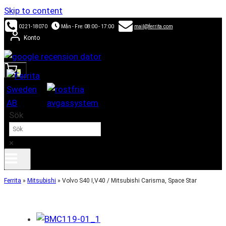
Skip to content
0221-18070
Mån - Fre: 08:00 - 17:00
mail@ferrita.com
Konto
0
Sök
×
Ferrita
»
Mitsubishi
»
Volvo S40 I,V40 / Mitsubishi Carisma, Space Star