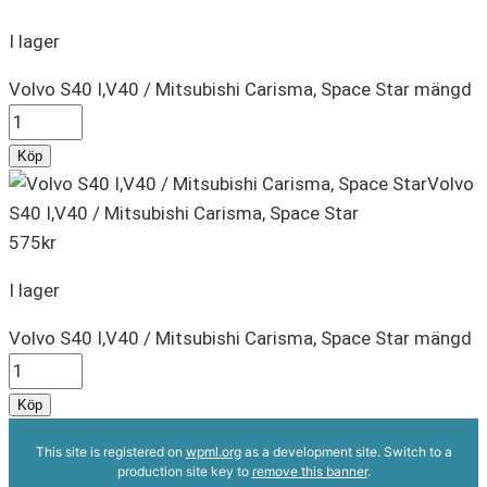
I lager
Volvo S40 I,V40 / Mitsubishi Carisma, Space Star mängd
Köp
Volvo
S40 I,V40 / Mitsubishi Carisma, Space Star
575
kr
I lager
Volvo S40 I,V40 / Mitsubishi Carisma, Space Star mängd
Köp
This site is registered on
wpml.org
as a development site. Switch to a
production site key to
remove this banner
.