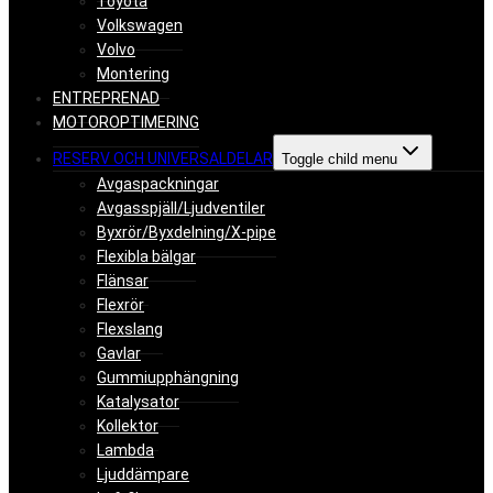
Toyota
Volkswagen
Volvo
Montering
ENTREPRENAD
MOTOROPTIMERING
RESERV OCH UNIVERSALDELAR
Toggle child menu
Avgaspackningar
Avgasspjäll/Ljudventiler
Byxrör/Byxdelning/X-pipe
Flexibla bälgar
Flänsar
Flexrör
Flexslang
Gavlar
Gummiupphängning
Katalysator
Kollektor
Lambda
Ljuddämpare