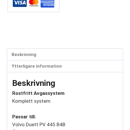
Artikelnr:
VO935-02
Kategorier:
Duett
,
PV
,
Volvo
Etiketter:
avgassystem
,
rostfritt avgassystem
,
VO935-02
,
volvo
Beskrivning
Ytterligare information
Beskrivning
Rostfritt Avgassystem
Komplett system
Passar till:
Volvo Duett PV 445 B4B