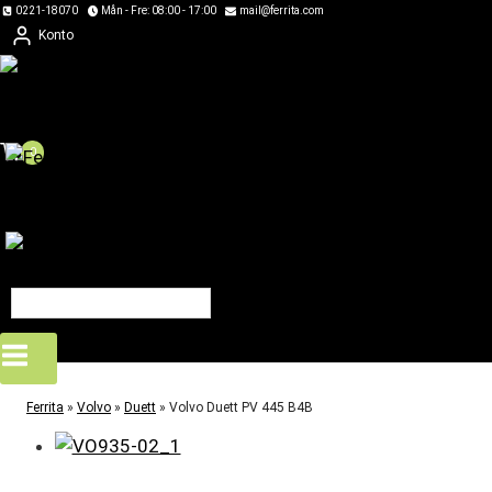
Skip
0221-18070
Mån - Fre: 08:00 - 17:00
mail@ferrita.com
Konto
to
content
0
Ferrita
»
Volvo
»
Duett
»
Volvo Duett PV 445 B4B