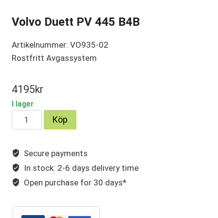
Volvo Duett PV 445 B4B
Artikelnummer: VO935-02
Rostfritt Avgassystem
4195
kr
I lager
Volvo
Köp
Duett
PV
Secure payments
445
In stock: 2-6 days delivery time
B4B
mängd
Open purchase for 30 days*