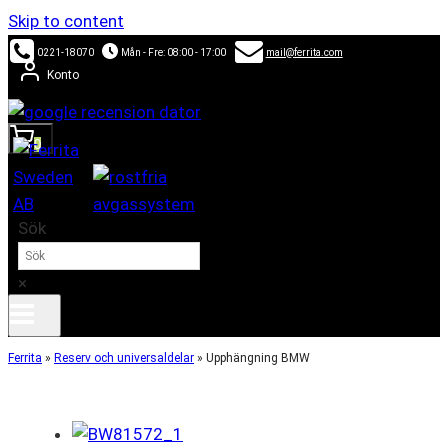
Skip to content
0221-18070
Mån - Fre: 08:00 - 17:00
mail@ferrita.com
Konto
0
Sök
×
Ferrita
»
Reserv och universaldelar
»
Upphängning BMW