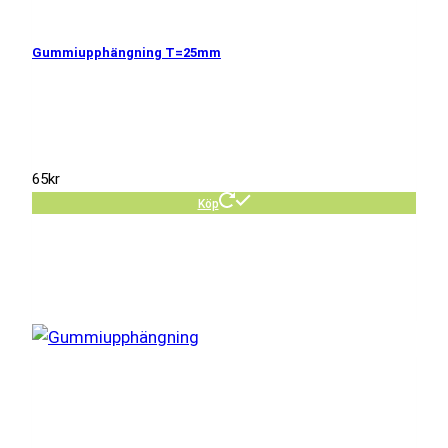
Gummiupphängning T=25mm
65
kr
Köp