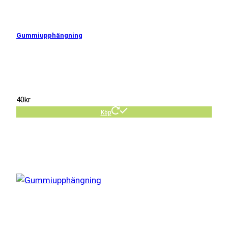
Gummiupphängning
40
kr
Köp