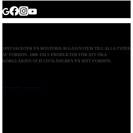
SPECIALISTER PÅ ROSTFRIA AVGASSYSTEM TILL ALLA TYPER
AV FORDON. 1000-TALS PRODUKTER FÖR ATT ÖKA
KÖRGLÄDJEN OCH LIVSLÄNGDEN PÅ DITT FORDON.
Visiting address
Mästaregatan 10
, 731 50 Köping
Post address
BOX 173, 731 24 Köping Sweden
Phone
0221-180 70 (08:00 - 17:00)