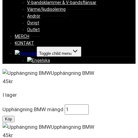
V-bandsklammer & V-bandsflänsar
Värme/ljudisolering
Ändrör
Övrigt
Outlet
MERCH
KONTAKT
Toggle child menu
Upphängning BMW
45
kr
I lager
Upphängning BMW mängd
Köp
Upphängning BMW
45
kr