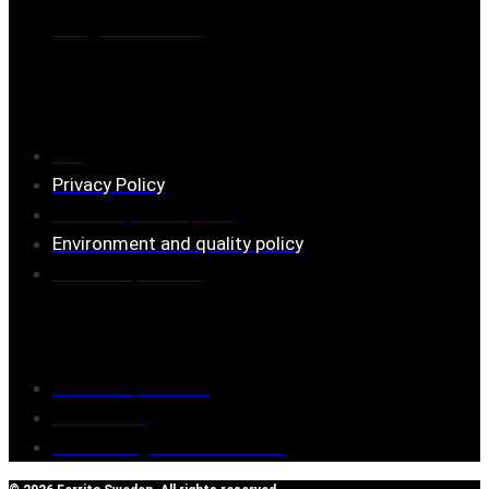
Mail:
mail@ferrita.com
(
answers faster via phone)
Information
FAQ
Privacy Policy
Assembly description
Environment and quality policy
Retailers/partners
Customer service
Terms of purchase
Contact Us
Reclaim/right of withdrawal