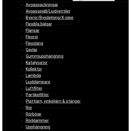
Avgaspackningar
Avgasspjäll/Ljudventiler
Byxrör/Byxdelning/X-pipe
Flexibla bälgar
Flänsar
Flexrör
Flexslang
Gavlar
Gummiupphängning
Katalysator
Kollektor
Lambda
Ljuddämpare
Luftfilter
Partikelfilter
Plattjärn, vinkeljärn & stänger
Rör
Rörböjar
Rörklammer
Upphängning