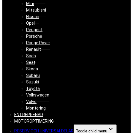
Mini
Mitsubishi
Nissan
Opel
Peugeot
Porsche
Range Rover
Renault
Saab
Seat
Skoda
Subaru
Suzuki
Toyota
Volkswagen
Volvo
Montering
ENTREPRENAD
MOTOROPTIMERING
RESERV OCH UNIVERSALDELAR
Toggle child menu