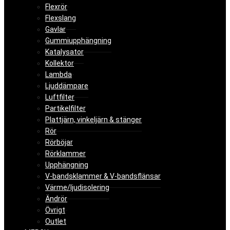
Flexrör
Flexslang
Gavlar
Gummiupphängning
Katalysator
Kollektor
Lambda
Ljuddämpare
Luftfilter
Partikelfilter
Plattjärn, vinkeljärn & stänger
Rör
Rörböjar
Rörklammer
Upphängning
V-bandsklammer & V-bandsflänsar
Värme/ljudisolering
Ändrör
Övrigt
Outlet