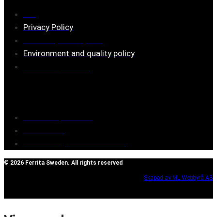
FAQ
Privacy Policy
Assembly description
Environment and quality policy
Retailers/partners
Customer service
Terms of purchase
Contact Us
Reclaim/right of withdrawal
© 2026 Ferrita Sweden. All rights reserved
Skapad av ML Webbyrå AB