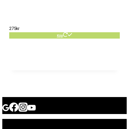
275
kr
Köp