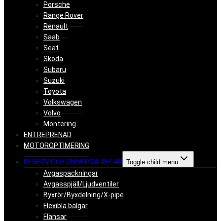
Porsche
Range Rover
Renault
Saab
Seat
Skoda
Subaru
Suzuki
Toyota
Volkswagen
Volvo
Montering
ENTREPRENAD
MOTOROPTIMERING
RESERV OCH UNIVERSALDELAR
Toggle child menu
Avgaspackningar
Avgasspjäll/Ljudventiler
Byxrör/Byxdelning/X-pipe
Flexibla bälgar
Flänsar