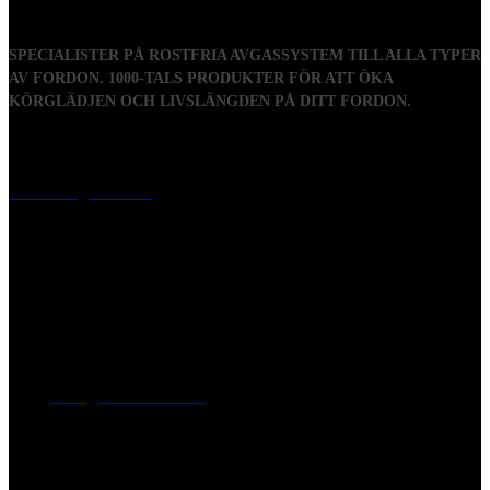
SPECIALISTER PÅ ROSTFRIA AVGASSYSTEM TILL ALLA TYPER
AV FORDON. 1000-TALS PRODUKTER FÖR ATT ÖKA
KÖRGLÄDJEN OCH LIVSLÄNGDEN PÅ DITT FORDON.
Visiting address
Mästaregatan 10
, 731 50 Köping
Post address
BOX 173, 731 24 Köping Sweden
Phone
0221-180 70 (08:00 - 17:00)
Mail:
mail@ferrita.com
(
answers faster via phone)
Information