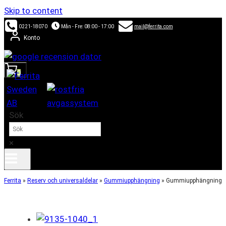
Skip to content
0221-18070
Mån - Fre: 08:00 - 17:00
mail@ferrita.com
Konto
0
Sök
×
Ferrita
»
Reserv och universaldelar
»
Gummiupphängning
»
Gummiupphängning