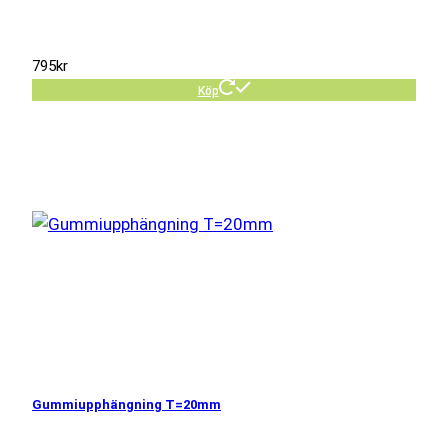
795
kr
Köp
Gummiupphängning T=20mm