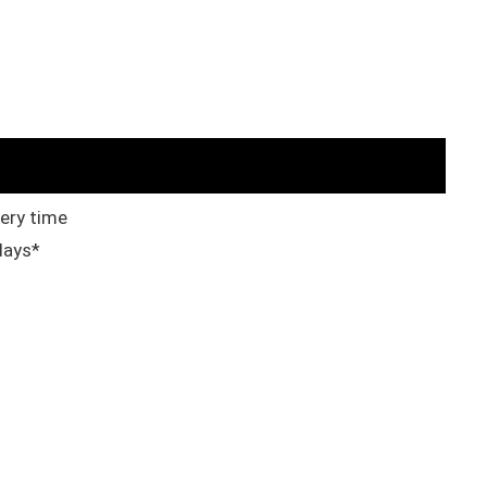
very time
days*
,
slutrör
,
TPC008V