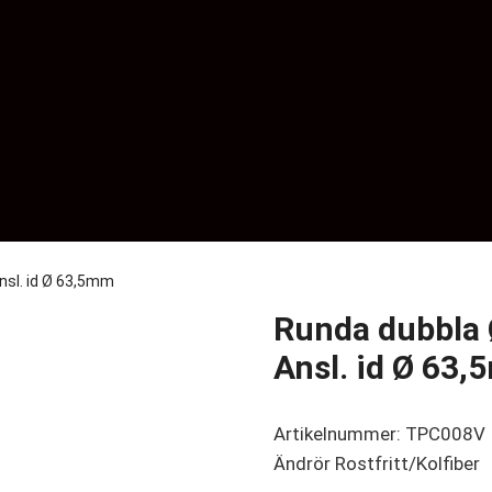
nsl. id Ø 63,5mm
Runda dubbla 
Ansl. id Ø 63
Artikelnummer: TPC008V
Ändrör Rostfritt/Kolfiber