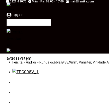
0221-18070
Mån - Fre: 08:00 - 17:00
mail@ferrita.com
Skip
to
logga in
content
SOUND BOOSTER
Ferrita
»
Ändrör
»
Runda dubbla Ø 88,9mm, Vänster, Vinklade A
BILMÄRKEN
ENTREPRENAD
MOTOROPTIMERING
RESERV OCH UNIVERSALDELAR