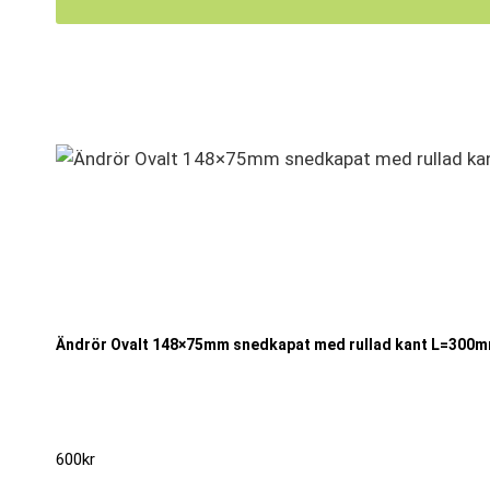
Ändrör Ovalt 148×75mm snedkapat med rullad kant L=300mm
600
kr