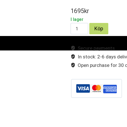
1695
kr
I lager
Runda
Köp
dubbla
Ø
Secure payments
88,9mm,
In stock: 2-6 days deli
Vänster,
Vinklade
Open purchase for 30 
Ansl.
id
Ø
63,5mm
mängd
Artikelnr:
TPC008V
Kategorier:
Ändrör
,
Kolfiber
Etiketter:
ändrör
,
rostfritt ändrör