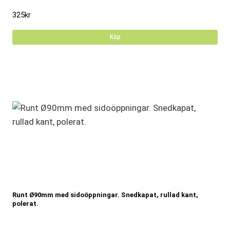
325
kr
Köp
Runt Ø90mm med sidoöppningar. Snedkapat, rullad kant,
polerat.