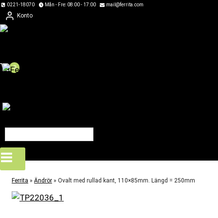
Skip
0221-18070
Mån - Fre: 08:00 - 17:00
mail@ferrita.com
Konto
to
content
0
Ferrita
»
Ändrör
»
Ovalt med rullad kant, 110×85mm. Längd = 250mm