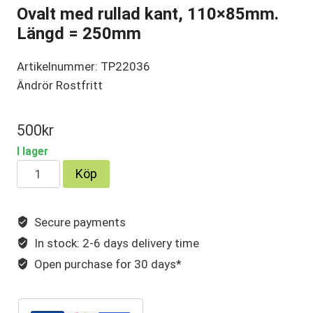
Ovalt med rullad kant, 110×85mm.
Längd = 250mm
Artikelnummer: TP22036
Ändrör Rostfritt
500
kr
I lager
Ovalt
Köp
med
rullad
Secure payments
kant,
In stock: 2-6 days delivery time
110×85mm.
Längd
Open purchase for 30 days*
=
250mm