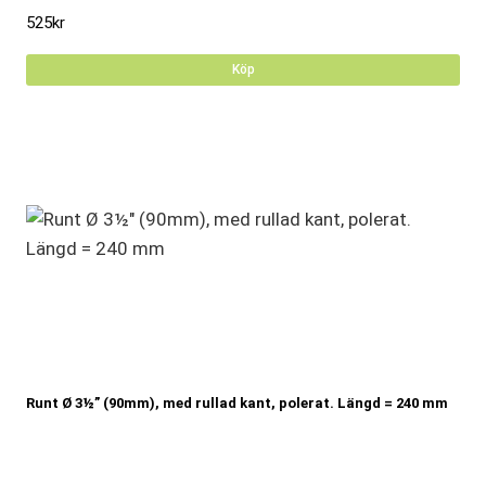
525
kr
Köp
Runt Ø 3½” (90mm), med rullad kant, polerat. Längd = 240 mm