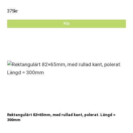
375
kr
Köp
Rektangulärt 82×65mm, med rullad kant, polerat. Längd =
300mm