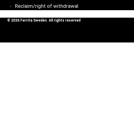
Reclaim/right of withdrawal
© 2026 Ferrita Sweden. All rights reserved
Skapad av ML Webbyrå AB
Visa varukorg
Ovalt med
rullad kant,
500
kr
110×85mm.
Köp
Längd =
250mm
Inga produkter i varukorgen.
SOUND BOOSTER
Toggle
BILMÄRKEN
child
Audi
menu
Alfa Romeo
Aston Martin