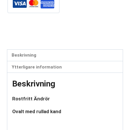
mängd
Artikelnr:
TP22036
Kategorier:
Ändrör
,
Polerade
Etiketter:
ändrör
,
rostfritt ändrör
,
slutrör
,
TP22036
Beskrivning
Ytterligare information
Beskrivning
Rostfritt Ändrör
Ovalt med rullad kand