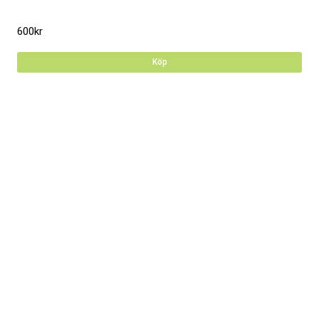
600
kr
Köp