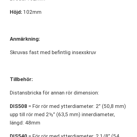
Höjd:
102mm
Anmärkning:
Skruvas fast med befintlig insexskruv
Tillbehör:
Distansbricka för annan rör dimension:
DIS508
= För rör med ytterdiameter: 2” (50,8 mm)
upp till rör med 2½” (63,5 mm) innerdiameter,
längd: 48mm
DIS540
= För rör med ytterdiameter: 2 1/8” (54