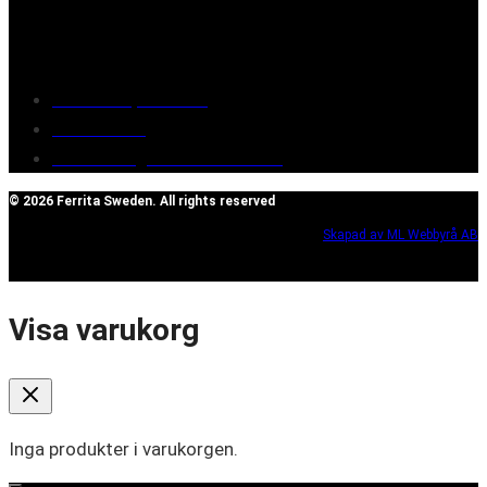
Customer service
Terms of purchase
Contact Us
Reclaim/right of withdrawal
© 2026 Ferrita Sweden. All rights reserved
Skapad av ML Webbyrå AB
Visa varukorg
Inga produkter i varukorgen.