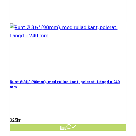
Runt Ø 3½” (90mm), med rullad kant, polerat. Längd = 240
mm
325
kr
Köp