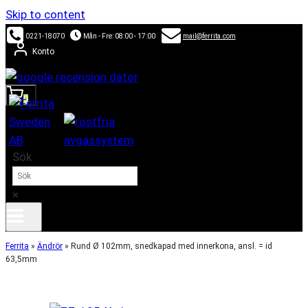
Skip to content
0221-18070
Mån - Fre: 08:00 - 17:00
mail@ferrita.com
Konto
0
Sök
×
Ferrita
»
Ändrör
»
Rund Ø 102mm, snedkapad med innerkona, ansl. = id
63,5mm