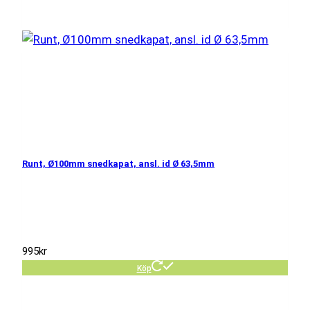
Runt, Ø100mm snedkapat, ansl. id Ø 63,5mm
995
kr
Köp