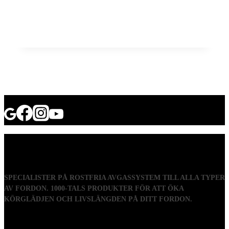
SPECIALISTER PÅ ROSTFRIA AVGASSYSTEM TILL ALLA TYPER
AV FORDON. 1000-TALS PRODUKTER FÖR ATT ÖKA
KÖRGLÄDJEN OCH LIVSLÄNGDEN PÅ DITT FORDON.
Visiting address