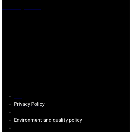
Mästaregatan 10
, 731 50 Köping
Post address
BOX 173, 731 24 Köping Sweden
Phone
0221-180 70 (08:00 - 17:00)
Mail:
mail@ferrita.com
(
answers faster via phone)
Information
FAQ
Privacy Policy
Assembly description
Environment and quality policy
Retailers/partners