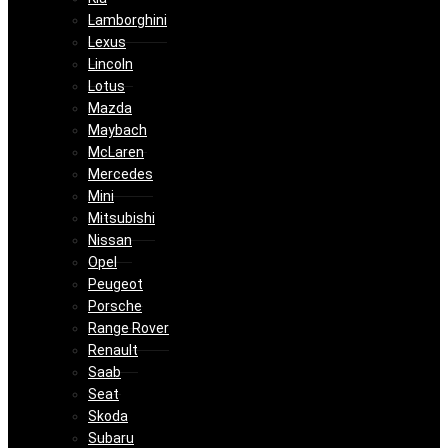
Lamborghini
Lexus
Lincoln
Lotus
Mazda
Maybach
McLaren
Mercedes
Mini
Mitsubishi
Nissan
Opel
Peugeot
Porsche
Range Rover
Renault
Saab
Seat
Skoda
Subaru