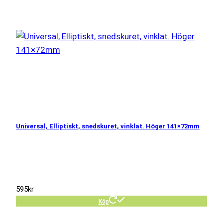
Universal, Elliptiskt, snedskuret, vinklat. Höger 141×72mm
595
kr
Köp