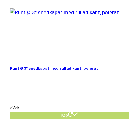
Runt Ø 3″ snedkapat med rullad kant, polerat
525
kr
Köp