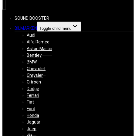
SOUND BOOSTER
BILMÄRKEN
Toggle child menu
Audi
Alfa Romeo
Aston Martin
Bentley
BMW
Chevrolet
Chrysler
Citroën
Dodge
Ferrari
Fiat
Ford
Honda
Jaguar
Jeep
Kia