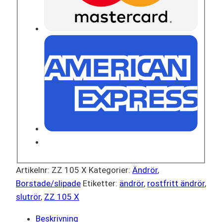
Artikelnr:
ZZ 105 X
Kategorier:
Ändrör
,
Borstade/slipade
Etiketter:
ändrör
,
rostfritt ändrör
,
slutrör
,
ZZ 105 X
Beskrivning