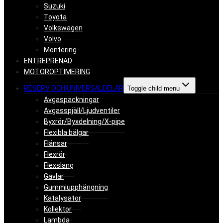
Suzuki
Toyota
Volkswagen
Volvo
Montering
ENTREPRENAD
MOTOROPTIMERING
RESERV OCH UNIVERSALDELAR
Toggle child menu
Avgaspackningar
Avgasspjäll/Ljudventiler
Byxrör/Byxdelning/X-pipe
Flexibla bälgar
Flänsar
Flexrör
Flexslang
Gavlar
Gummiupphängning
Katalysator
Kollektor
Lambda