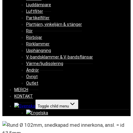
Ljuddämpare
Luftfilter
Partikelfilter
Plattjärn, vinkeljärn & stänger
Rör
Rörböjar
Rörklammer
Upphängning
V-bandsklammer & V-bandsflänsar
Värme/ljudisolering
Ändrör
Övrigt
Outlet
MERCH
KONTAKT
Toggle child menu