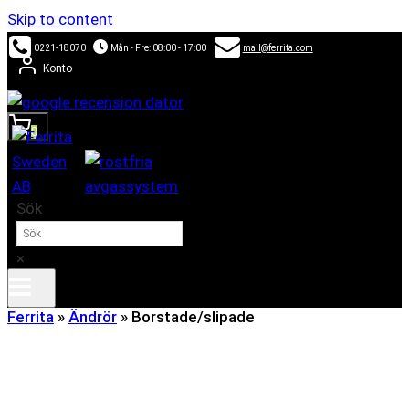
Skip to content
0221-18070
Mån - Fre: 08:00 - 17:00
mail@ferrita.com
Konto
0
Sök
×
Ferrita
»
Ändrör
»
Borstade/slipade