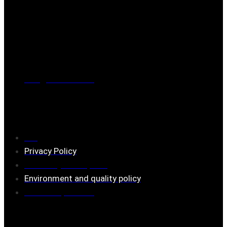
Post address
BOX 173, 731 24 Köping Sweden
Phone
0221-180 70 (08:00 - 17:00)
Mail:
mail@ferrita.com
(
answers faster via phone)
Information
FAQ
Privacy Policy
Assembly description
Environment and quality policy
Retailers/partners
Customer service