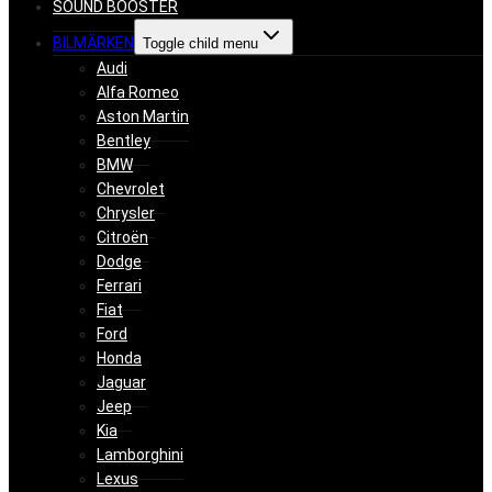
SOUND BOOSTER
BILMÄRKEN
Toggle child menu
Audi
Alfa Romeo
Aston Martin
Bentley
BMW
Chevrolet
Chrysler
Citroën
Dodge
Ferrari
Fiat
Ford
Honda
Jaguar
Jeep
Kia
Lamborghini
Lexus