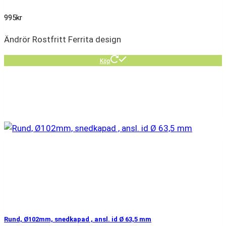
995
kr
Ändrör Rostfritt Ferrita design
Köp
Rund, Ø102mm, snedkapad , ansl. id Ø 63,5 mm