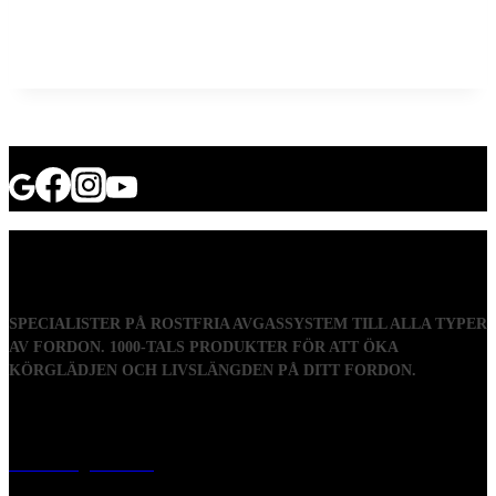
SPECIALISTER PÅ ROSTFRIA AVGASSYSTEM TILL ALLA TYPER
AV FORDON. 1000-TALS PRODUKTER FÖR ATT ÖKA
KÖRGLÄDJEN OCH LIVSLÄNGDEN PÅ DITT FORDON.
Visiting address
Mästaregatan 10
, 731 50 Köping