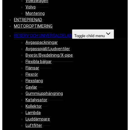
Volkswagen
Volvo
Montering
ENTREPRENAD
MOTOROPTIMERING
RESERV OCH UNIVERSALDELAR
Toggle child menu
Avgaspackningar
Avgasspjäll/Ljudventiler
Byxrör/Byxdelning/X-pipe
Flexibla bälgar
Flänsar
Flexrör
Flexslang
Gavlar
Gummiupphängning
Katalysator
Kollektor
Lambda
Ljuddämpare
Luftfilter