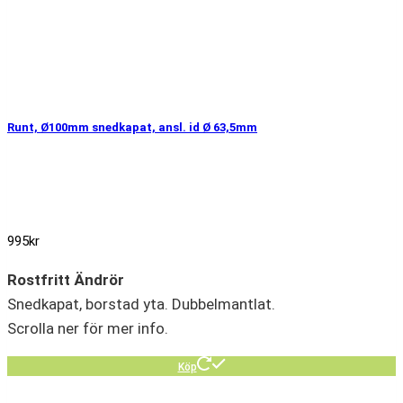
Runt, Ø100mm snedkapat, ansl. id Ø 63,5mm
995
kr
Rostfritt Ändrör
Snedkapat, borstad yta. Dubbelmantlat.
Scrolla ner för mer info.
Köp