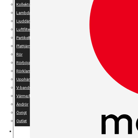
Kollektor
Lambda
Ljuddämpare
Luftfilter
Partikelfilter
Plattjärn, vinkeljärn & stänger
Rör
Rörböjar
Rörklammer
Upphängning
V-bandsklammer & V-bandsflänsar
Värme/ljudisolering
Ändrör
Övrigt
Outlet
MERCH