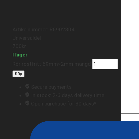
Artikelnummer: R6902304
Universaldel
700
kr
I lager
Rör rostfritt 69mm×2mm mängd
Köp
Secure payments
In stock: 2-6 days delivery time
Open purchase for 30 days*