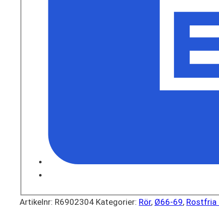
Artikelnr:
R6902304
Kategorier:
Rör
,
Ø66-69
,
Rostfria 