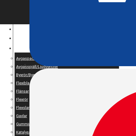
ENTREPRENAD
MOTOROPTIMERING
RESERV OCH UNIVERSALDELAR
Avgaspackningar
Avgasspjäll/Ljudventiler
Byxrör/Byxdelning/X-pipe
Flexibla bälgar
Flänsar
Flexrör
Flexslang
Gavlar
Gummiupphängning
Katalysator