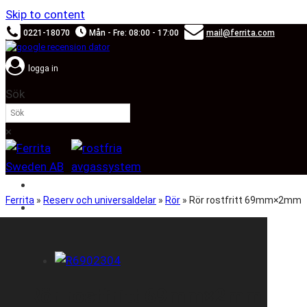
Skip to content
0221-18070
Mån - Fre: 08:00 - 17:00
mail@ferrita.com
logga in
Sök
×
SOUND BOOSTER
Ferrita
»
Reserv och universaldelar
»
Rör
»
Rör rostfritt 69mm×2mm
BILMÄRKEN
Rör rostfritt 69mm×2mm