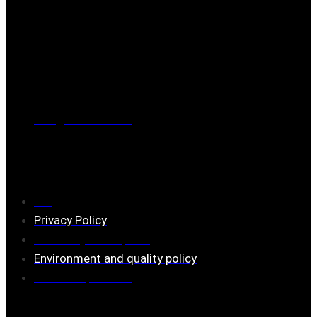
Post address
BOX 173, 731 24 Köping Sweden
Phone
0221-180 70 (08:00 - 17:00)
Mail:
mail@ferrita.com
(
answers faster via phone)
Information
FAQ
Privacy Policy
Assembly description
Environment and quality policy
Retailers/partners
Customer service