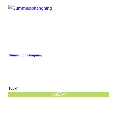
Gummiupphängning
100
kr
Köp