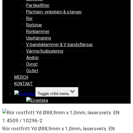
Partikelfilter
Plattjärn, vinkeljärn & stänger
Rör
Rörböjar
Rörklammer
Upphängning
V-bandsklammer & V-bandsflänsar
Värme/ljudisolering
Ändrör
Övrigt
Outlet
MERCH
KONTAKT
Toggle child menu
Rör rostfritt Yd Ø88,9mm x 1,0mm, lasersvets. EN