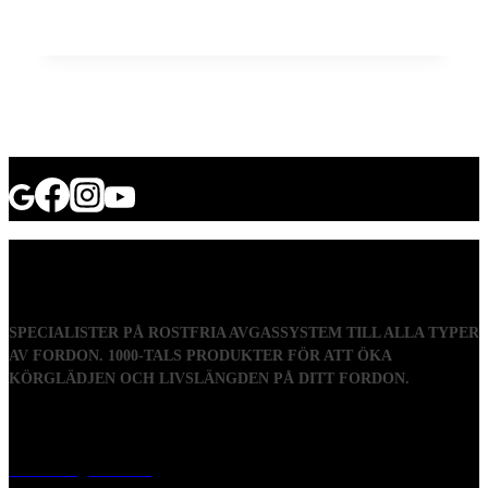
SPECIALISTER PÅ ROSTFRIA AVGASSYSTEM TILL ALLA TYPER
AV FORDON. 1000-TALS PRODUKTER FÖR ATT ÖKA
KÖRGLÄDJEN OCH LIVSLÄNGDEN PÅ DITT FORDON.
Visiting address
Mästaregatan 10
, 731 50 Köping