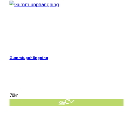
Gummiupphängning
70
kr
Köp