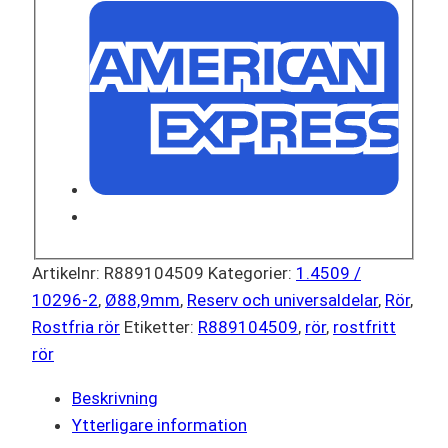
Artikelnr:
R889104509
Kategorier:
1.4509 /
10296-2
,
Ø88,9mm
,
Reserv och universaldelar
,
Rör
,
Rostfria rör
Etiketter:
R889104509
,
rör
,
rostfritt
rör
Beskrivning
Ytterligare information