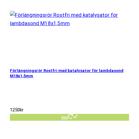
Förlängningsrör Rostfri med katalysator för lambdasond
M18x1,5mm
1250
kr
Köp