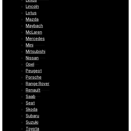
Lexus
Lincoln
Lotus
Mazda
Maybach
McLaren
Mercedes
Mini
Mitsubishi
Nissan
Opel
Peugeot
Porsche
Range Rover
Renault
Saab
Seat
Skoda
Subaru
Suzuki
Toyota