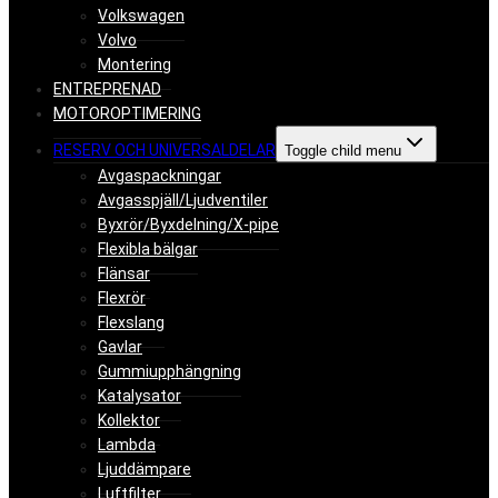
Volkswagen
Volvo
Montering
ENTREPRENAD
MOTOROPTIMERING
RESERV OCH UNIVERSALDELAR
Toggle child menu
Avgaspackningar
Avgasspjäll/Ljudventiler
Byxrör/Byxdelning/X-pipe
Flexibla bälgar
Flänsar
Flexrör
Flexslang
Gavlar
Gummiupphängning
Katalysator
Kollektor
Lambda
Ljuddämpare
Luftfilter