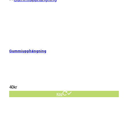
Gummiupphängning
40
kr
Köp