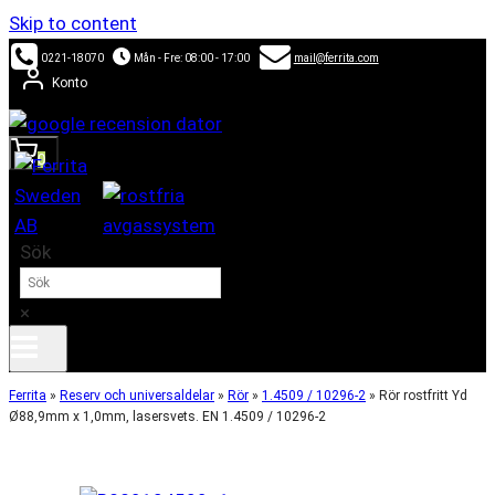
Skip to content
0221-18070
Mån - Fre: 08:00 - 17:00
mail@ferrita.com
Konto
0
Sök
×
Ferrita
»
Reserv och universaldelar
»
Rör
»
1.4509 / 10296-2
»
Rör rostfritt Yd
Ø88,9mm x 1,0mm, lasersvets. EN 1.4509 / 10296-2