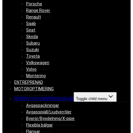
Porsche
Range Rover
Renault
Saab
Seat
Skoda
Subaru
Suzuki
Toyota
Volkswagen
Volvo
Montering
ENTREPRENAD
MOTOROPTIMERING
RESERV OCH UNIVERSALDELAR
Toggle child menu
Avgaspackningar
Avgasspjäll/Ljudventiler
Byxrör/Byxdelning/X-pipe
Flexibla bälgar
Flänsar