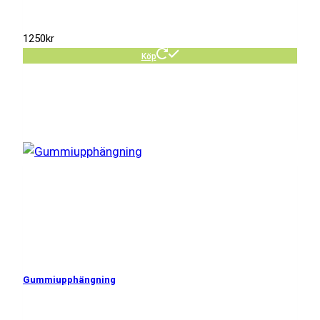
1250
kr
Köp
Gummiupphängning