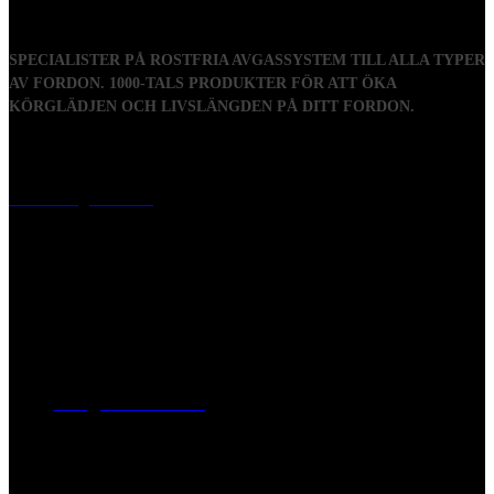
SPECIALISTER PÅ ROSTFRIA AVGASSYSTEM TILL ALLA TYPER
AV FORDON. 1000-TALS PRODUKTER FÖR ATT ÖKA
KÖRGLÄDJEN OCH LIVSLÄNGDEN PÅ DITT FORDON.
Visiting address
Mästaregatan 10
, 731 50 Köping
Post address
BOX 173, 731 24 Köping Sweden
Phone
0221-180 70 (08:00 - 17:00)
Mail:
mail@ferrita.com
(
answers faster via phone)
Information