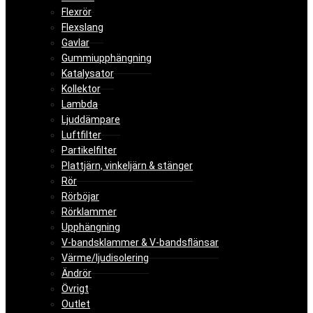
Flexrör
Flexslang
Gavlar
Gummiupphängning
Katalysator
Kollektor
Lambda
Ljuddämpare
Luftfilter
Partikelfilter
Plattjärn, vinkeljärn & stänger
Rör
Rörböjar
Rörklammer
Upphängning
V-bandsklammer & V-bandsflänsar
Värme/ljudisolering
Ändrör
Övrigt
Outlet