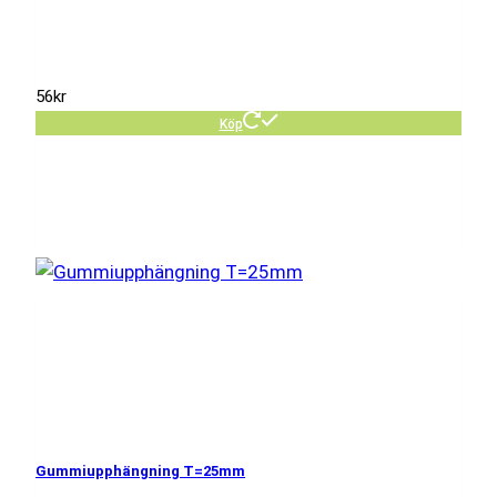
56
kr
Köp
Gummiupphängning T=25mm