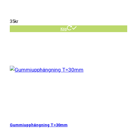
35
kr
Köp
Gummiupphängning T=30mm