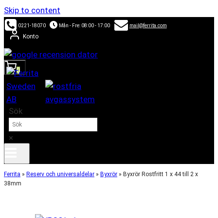
Skip to content
0221-18070
Mån - Fre: 08:00 - 17:00
mail@ferrita.com
Konto
0
Sök
×
Ferrita
»
Reserv och universaldelar
»
Byxrör
»
Byxrör Rostfritt 1 x 44 till 2 x
38mm