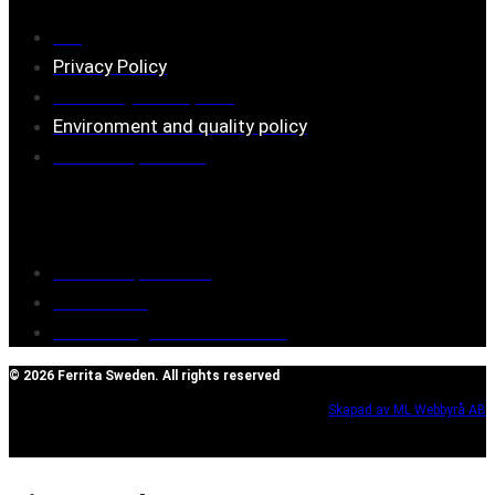
FAQ
Privacy Policy
Assembly description
Environment and quality policy
Retailers/partners
Customer service
Terms of purchase
Contact Us
Reclaim/right of withdrawal
© 2026 Ferrita Sweden. All rights reserved
Skapad av ML Webbyrå AB