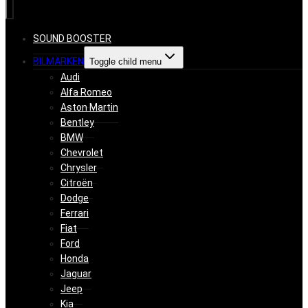
SOUND BOOSTER
BILMÄRKEN
Toggle child menu
Audi
Alfa Romeo
Aston Martin
Bentley
BMW
Chevrolet
Chrysler
Citroën
Dodge
Ferrari
Fiat
Ford
Honda
Jaguar
Jeep
Kia