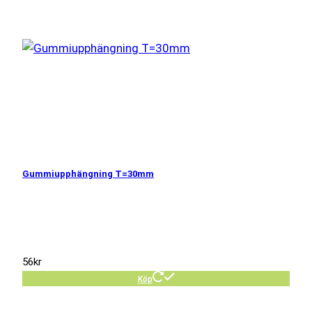
Gummiupphängning T=30mm
56
kr
Köp