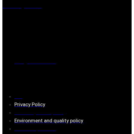
Mästaregatan 10
, 731 50 Köping
Post address
BOX 173, 731 24 Köping Sweden
Phone
0221-180 70 (08:00 - 17:00)
Mail:
mail@ferrita.com
(
answers faster via phone)
Information
FAQ
Privacy Policy
Assembly description
Environment and quality policy
Retailers/partners