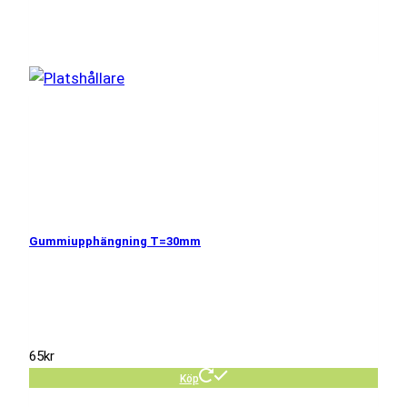
Gummiupphängning T=30mm
65
kr
Köp