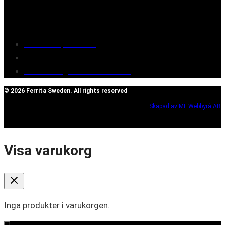
Customer service
Terms of purchase
Contact Us
Reclaim/right of withdrawal
© 2026 Ferrita Sweden. All rights reserved
Skapad av ML Webbyrå AB
Visa varukorg
Inga produkter i varukorgen.