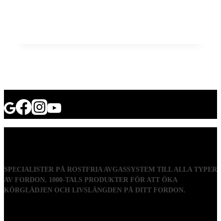
SPECIALISTER PÅ ROSTFRIA AVGASSYSTEM TILL ALLA TYPER
AV FORDON. 1000-TALS PRODUKTER FÖR ATT ÖKA
KÖRGLÄDJEN OCH LIVSLÄNGDEN PÅ DITT FORDON.
Visiting address