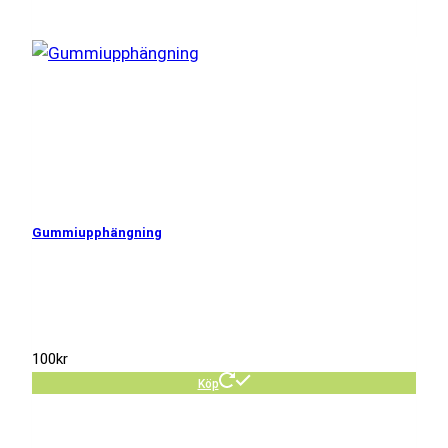
Gummiupphängning
100
kr
Köp