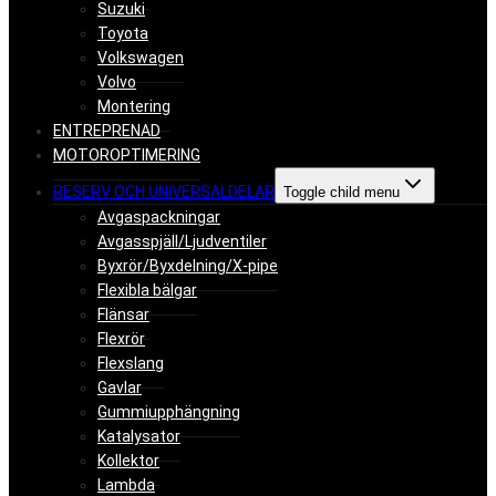
Suzuki
Toyota
Volkswagen
Volvo
Montering
ENTREPRENAD
MOTOROPTIMERING
RESERV OCH UNIVERSALDELAR
Toggle child menu
Avgaspackningar
Avgasspjäll/Ljudventiler
Byxrör/Byxdelning/X-pipe
Flexibla bälgar
Flänsar
Flexrör
Flexslang
Gavlar
Gummiupphängning
Katalysator
Kollektor
Lambda