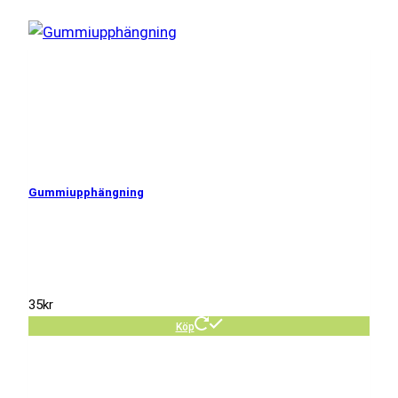
Gummiupphängning
35
kr
Köp