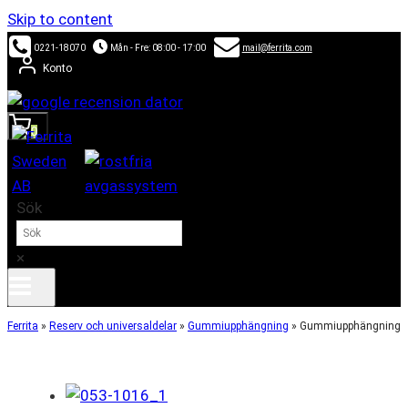
Skip to content
0221-18070
Mån - Fre: 08:00 - 17:00
mail@ferrita.com
Konto
0
Sök
×
Ferrita
»
Reserv och universaldelar
»
Gummiupphängning
»
Gummiupphängning