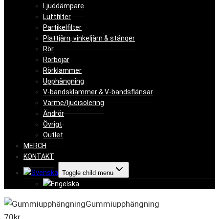
Ljuddämpare
Luftfilter
Partikelfilter
Plattjärn, vinkeljärn & stänger
Rör
Rörböjar
Rörklammer
Upphängning
V-bandsklammer & V-bandsflänsar
Värme/ljudisolering
Ändrör
Övrigt
Outlet
MERCH
KONTAKT
Toggle child menu
Gummiupphängning
70
kr