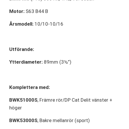
Motor:
S63 B44 B
Årsmodell:
10/10-10/16
Utförande:
Ytterdiameter:
89mm (3½”)
Komplettera med:
BWK51000S
, Främre rör/DP Cat Delit vänster +
höger
BWK53000S
, Bakre mellanrör (sport)