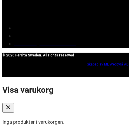
Customer service
Terms of purchase
Contact Us
Reclaim/right of withdrawal
© 2026 Ferrita Sweden. All rights reserved
Skapad av ML Webbyrå AB
Visa varukorg
Inga produkter i varukorgen.