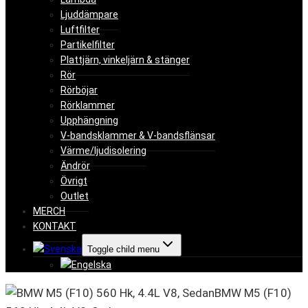
Ljuddämpare
Luftfilter
Partikelfilter
Plattjärn, vinkeljärn & stänger
Rör
Rörböjar
Rörklammer
Upphängning
V-bandsklammer & V-bandsflänsar
Värme/ljudisolering
Ändrör
Övrigt
Outlet
MERCH
KONTAKT
Toggle child menu
BMW M5 (F10)