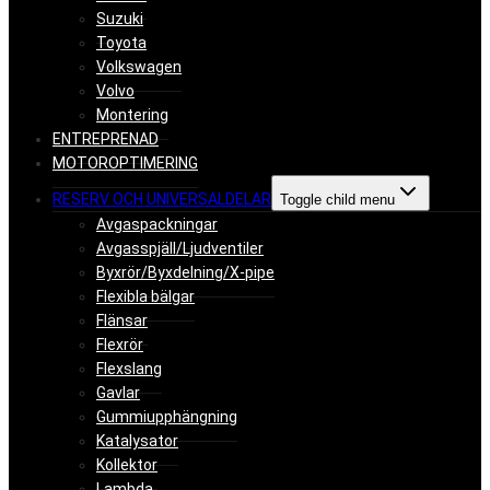
Suzuki
Toyota
Volkswagen
Volvo
Montering
ENTREPRENAD
MOTOROPTIMERING
RESERV OCH UNIVERSALDELAR
Toggle child menu
Avgaspackningar
Avgasspjäll/Ljudventiler
Byxrör/Byxdelning/X-pipe
Flexibla bälgar
Flänsar
Flexrör
Flexslang
Gavlar
Gummiupphängning
Katalysator
Kollektor
Lambda