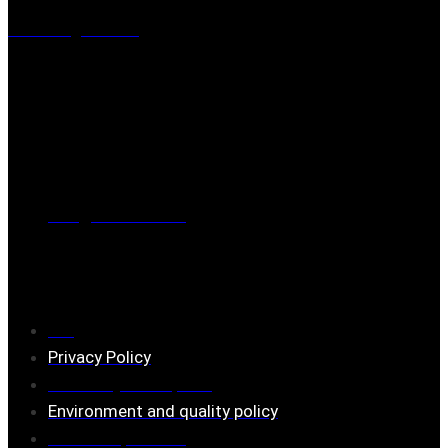
Visiting address
Mästaregatan 10
, 731 50 Köping
Post address
BOX 173, 731 24 Köping Sweden
Phone
0221-180 70 (08:00 - 17:00)
Mail:
mail@ferrita.com
(
answers faster via phone)
Information
FAQ
Privacy Policy
Assembly description
Environment and quality policy
Retailers/partners