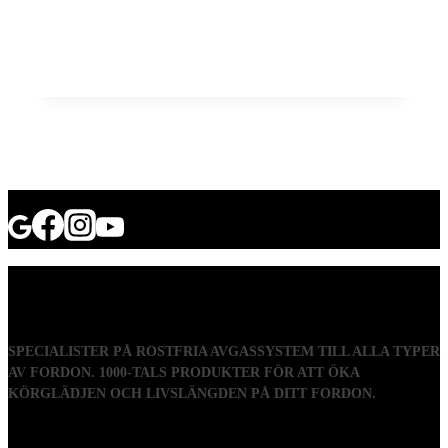
SPECIALISTER PÅ ROSTFRIA AVGASSYSTEM TILL ALLA TYPER
AV FORDON. 1000-TALS PRODUKTER FÖR ATT ÖKA
KÖRGLÄDJEN OCH LIVSLÄNGDEN PÅ DITT FORDON.