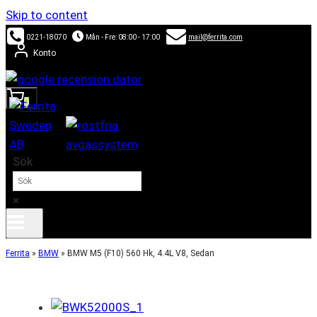
Skip to content
0221-18070
Mån - Fre: 08:00 - 17:00
mail@ferrita.com
Konto
0
Sök
×
Ferrita
»
BMW
»
BMW M5 (F10) 560 Hk, 4.4L V8, Sedan