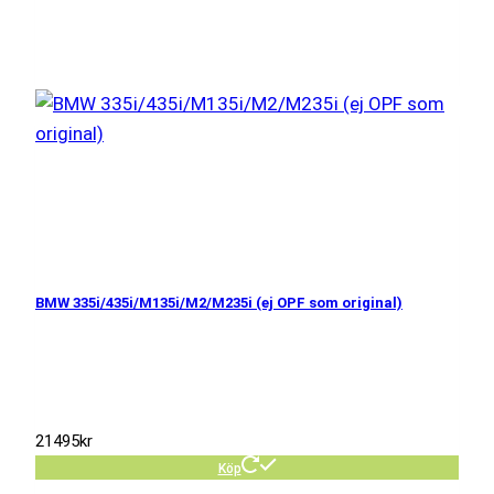
BMW 335i/435i/M135i/M2/M235i (ej OPF som original)
21495
kr
Köp