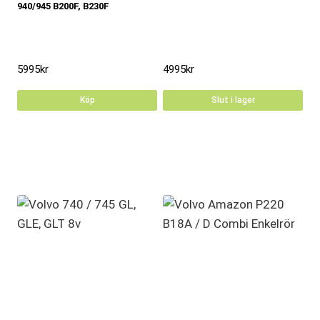
940/945 B200F, B230F
5995
kr
4995
kr
Köp
Slut i lager