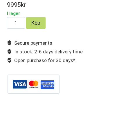
9995
kr
I lager
BMW
Köp
320D
Touring
Secure payments
F31
In stock: 2-6 days delivery time
/
335D
Open purchase for 30 days*
Sedan
F30,
XDrive
mängd
Artikelnr:
BWK32031S
Kategorier:
320D
,
BMW
Etiketter:
avgassystem
,
BWK32031S
,
rostfritt avgassystem