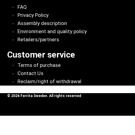
FAQ
Privacy Policy
Assembly description
Environment and quality policy
Retailers/partners
Customer service
Terms of purchase
Contact Us
Reclaim/right of withdrawal
© 2026 Ferrita Sweden. All rights reserved
Skapad av ML Webbyrå AB
BMW
This site is registered on
wpml.org
as a development site. Switch to a production
320D
site key to
remove this banner
.
Touring