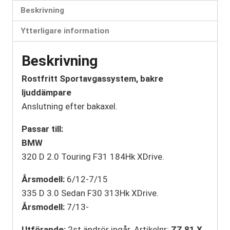
Beskrivning
Ytterligare information
Beskrivning
Rostfritt Sportavgassystem, bakre
ljuddämpare
Anslutning efter bakaxel.
Passar till:
BMW
320 D 2.0 Touring F31 184Hk XDrive.
Årsmodell:
6/12-7/15
335 D 3.0 Sedan F30 313Hk XDrive.
Årsmodell:
7/13-
Utförande:
2st ändrör ingår. Artikelnr:
ZZ 81 X