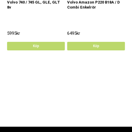
Volvo 740 / 745 GL, GLE, GLT
Volvo Amazon P220 B18A / D
8v
Combi Enkelrör
5995
kr
6495
kr
Köp
Köp