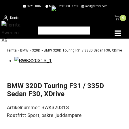
Skip
0221-18070
Mån - Fre: 08:00 - 17:00
mail@ferrita.com
to
Konto
0
content
Ferrita
»
BMW
»
320D
»
BMW 320D Touring F31 / 335D Sedan F30, XDrive
BMW 320D Touring F31 / 335D
Sedan F30, XDrive
Artikelnummer: BWK32031S
Rostfritt Sport, bakre ljuddämpare