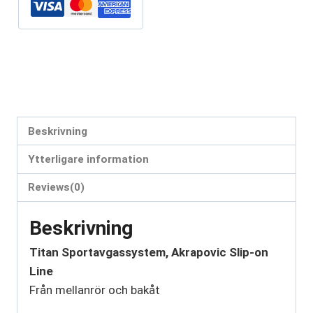
Artikelnr:
M-BM/T/8H + TP-CT/26
Kategorier:
M3
,
M4
Etiketter:
bmw m3
,
bmw m4
Beskrivning
Ytterligare information
Reviews(0)
Beskrivning
Titan Sportavgassystem, Akrapovic Slip-on
Line
Från mellanrör och bakåt