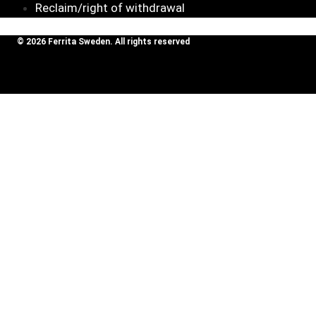
Reclaim/right of withdrawal
© 2026 Ferrita Sweden. All rights reserved
Skapad av ML Webbyrå AB
Visa varukorg
BMW M3/M4
50191
kr
Köp
(F80,82,83)
Inga produkter i varukorgen.
SOUND BOOSTER
Toggle
BILMÄRKEN
child
Audi
menu
Alfa Romeo
Aston Martin