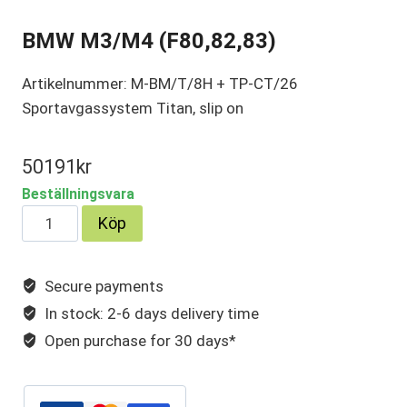
BMW M3/M4 (F80,82,83)
Artikelnummer: M-BM/T/8H + TP-CT/26
Sportavgassystem Titan, slip on
50191
kr
Beställningsvara
BMW
Köp
M3/M4
(F80,82,83)
Secure payments
mängd
In stock: 2-6 days delivery time
Open purchase for 30 days*