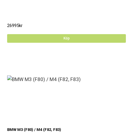
26995
kr
Köp
BMW M3 (F80) / M4 (F82, F83)