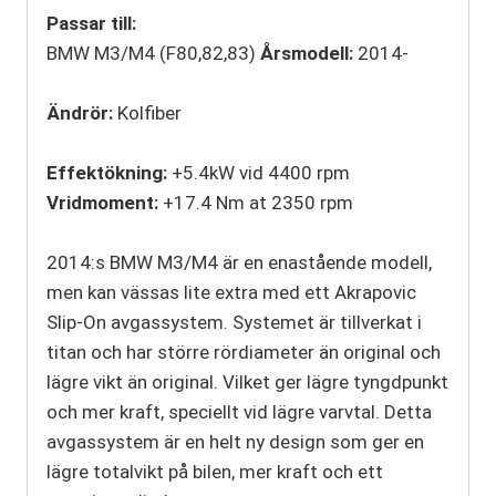
Passar till:
BMW M3/M4 (F80,82,83)
Årsmodell:
2014-
Ändrör:
Kolfiber
Effektökning:
+5.4kW vid 4400 rpm
Vridmoment:
+17.4 Nm at 2350 rpm
2014:s BMW M3/M4 är en enastående modell,
men kan vässas lite extra med ett Akrapovic
Slip-On avgassystem. Systemet är tillverkat i
titan och har större rördiameter än original och
lägre vikt än original. Vilket ger lägre tyngdpunkt
och mer kraft, speciellt vid lägre varvtal. Detta
avgassystem är en helt ny design som ger en
lägre totalvikt på bilen, mer kraft och ett