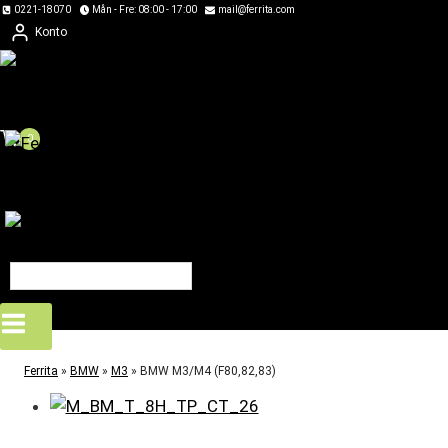
Skip
0221-18070
Mån - Fre: 08:00 - 17:00
mail@ferrita.com
Konto
to
content
0
Ferrita
»
BMW
»
M3
»
BMW M3/M4 (F80,82,83)