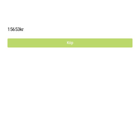
15653
kr
Köp