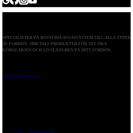
SPECIALISTER PÅ ROSTFRIA AVGASSYSTEM TILL ALLA TYPER
AV FORDON. 1000-TALS PRODUKTER FÖR ATT ÖKA
KÖRGLÄDJEN OCH LIVSLÄNGDEN PÅ DITT FORDON.
Visiting address
Mästaregatan 10
, 731 50 Köping
Post address
BOX 173, 731 24 Köping Sweden
Phone
0221-180 70 (08:00 - 17:00)
Mail:
mail@ferrita.com
(
answers faster via phone)