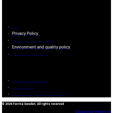
Information
FAQ
Privacy Policy
Assembly description
Environment and quality policy
Retailers/partners
Customer service
Terms of purchase
Contact Us
Reclaim/right of withdrawal
© 2026 Ferrita Sweden. All rights reserved
Skapad av ML Webbyrå AB