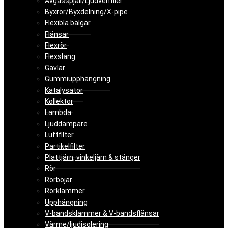
Avgasspjäll/Ljudventiler
Byxrör/Byxdelning/X-pipe
Flexibla bälgar
Flänsar
Flexrör
Flexslang
Gavlar
Gummiupphängning
Katalysator
Kollektor
Lambda
Ljuddämpare
Luftfilter
Partikelfilter
Plattjärn, vinkeljärn & stänger
Rör
Rörböjar
Rörklammer
Upphängning
V-bandsklammer & V-bandsflänsar
Värme/ljudisolering