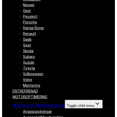
Nissan
Opel
Peugeot
Porsche
Range Rover
Renault
Saab
Seat
Skoda
Subaru
Suzuki
Toyota
Volkswagen
Volvo
Montering
ENTREPRENAD
MOTOROPTIMERING
RESERV OCH UNIVERSALDELAR
Toggle child menu
Avgaspackningar