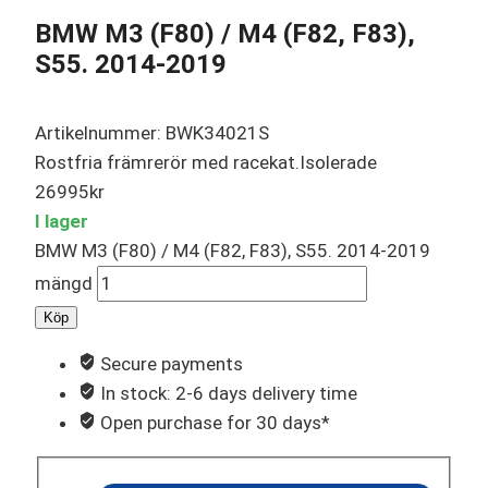
BMW M3 (F80) / M4 (F82, F83),
S55. 2014-2019
Artikelnummer: BWK34021S
Rostfria främrerör med racekat.Isolerade
26995
kr
I lager
BMW M3 (F80) / M4 (F82, F83), S55. 2014-2019
mängd
Köp
Secure payments
In stock: 2-6 days delivery time
Open purchase for 30 days*