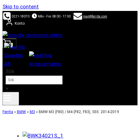
Skip to content
0221-18070
Mån - Fre: 08:00 - 17:00
mail@ferrita.com
Konto
0
Sök
×
Ferrita
»
BMW
»
M3
»
BMW M3 (F80) / M4 (F82, F83), S55. 2014-2019