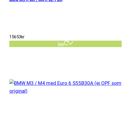
15653
kr
Köp