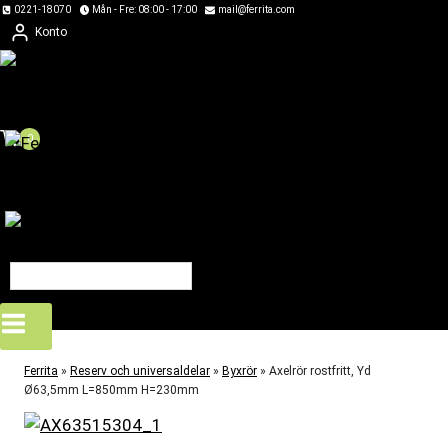
Skip
0221-18070
Mån - Fre: 08:00 - 17:00
mail@ferrita.com
Konto
to
content
0
Ferrita
»
Reserv och universaldelar
»
Byxrör
»
Axelrör rostfritt, Yd
Ø63,5mm L=850mm H=230mm