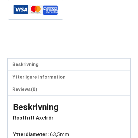
Artikelnr:
AX63515304
Kategori:
Byxrör
Etiketter:
AX63515304
,
axelrör
,
rostfritt axelrör
Beskrivning
Ytterligare information
Reviews(0)
Beskrivning
Rostfritt Axelrör
Ytterdiameter:
63,5mm