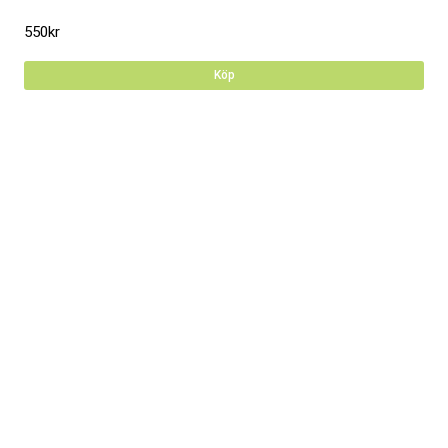
550
kr
Köp