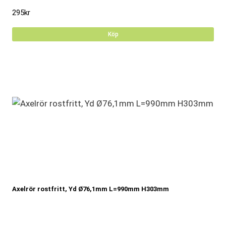
295
kr
Köp
Axelrör rostfritt, Yd Ø76,1mm L=990mm H303mm