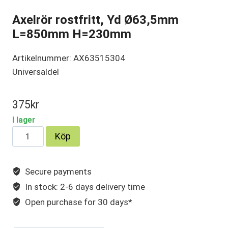
Axelrör rostfritt, Yd Ø63,5mm
L=850mm H=230mm
Artikelnummer: AX63515304
Universaldel
375
kr
I lager
Axelrör
Köp
rostfritt,
Yd
Secure payments
Ø63,5mm
In stock: 2-6 days delivery time
L=850mm
H=230mm
Open purchase for 30 days*
mängd