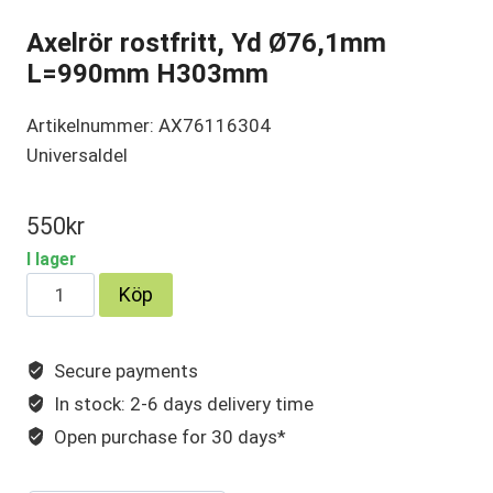
Axelrör rostfritt, Yd Ø76,1mm
L=990mm H303mm
Artikelnummer: AX76116304
Universaldel
550
kr
I lager
Axelrör
Köp
rostfritt,
Yd
Secure payments
Ø76,1mm
In stock: 2-6 days delivery time
L=990mm
H303mm
Open purchase for 30 days*
mängd