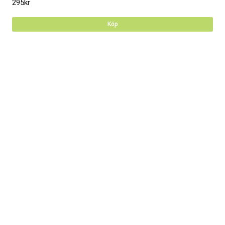
295
kr
Köp