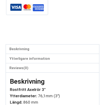
Artikelnr:
AX76116304
Kategori:
Byxrör
Etiketter:
AX76116304
,
axelrör
,
rostfritt axelrör
Beskrivning
Ytterligare information
Reviews(0)
Beskrivning
Rostfritt Axelrör 3″
Ytterdiameter:
76,1mm (3″)
Längd:
860 mm