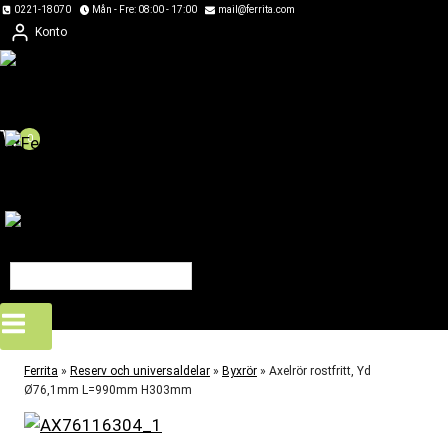
Skip
0221-18070
Mån - Fre: 08:00 - 17:00
mail@ferrita.com
Konto
to
content
0
Ferrita
»
Reserv och universaldelar
»
Byxrör
»
Axelrör rostfritt, Yd
Ø76,1mm L=990mm H303mm