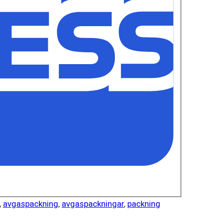
,
avgaspackning
,
avgaspackningar
,
packning