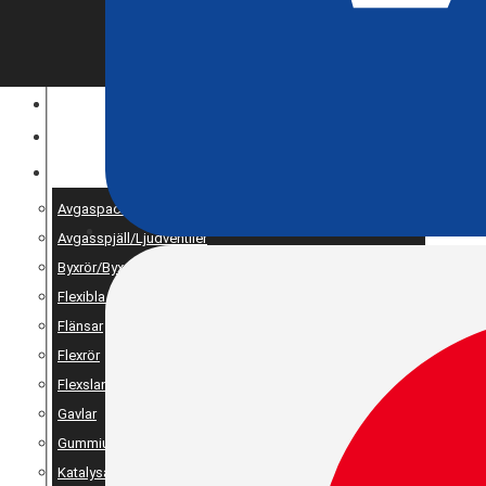
ENTREPRENAD
MOTOROPTIMERING
RESERV OCH UNIVERSALDELAR
Avgaspackningar
Avgasspjäll/Ljudventiler
Byxrör/Byxdelning/X-pipe
Flexibla bälgar
Flänsar
Flexrör
Flexslang
Gavlar
Gummiupphängning
Katalysator