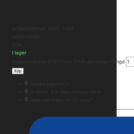
Artikelnummer: 9025-1500
Universaldel
50
kr
I lager
Avgaspackning Id Ø57mm, 3-hålspackning mängd
Köp
Secure payments
In stock: 2-6 days delivery time
Open purchase for 30 days*