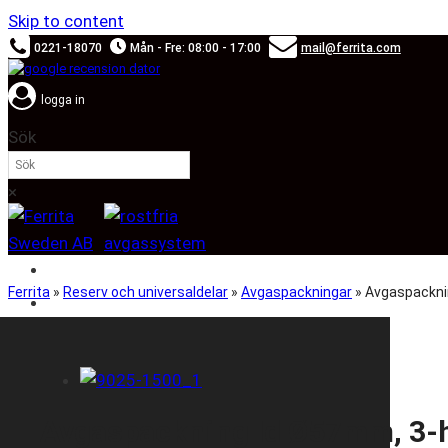
Skip to content
0221-18070
Mån - Fre: 08:00 - 17:00
mail@ferrita.com
logga in
Sök
×
SOUND BOOSTER
Ferrita
»
Reserv och universaldelar
»
Avgaspackningar
»
Avgaspackni
BILMÄRKEN
Avgaspackning Id Ø57mm, 3-