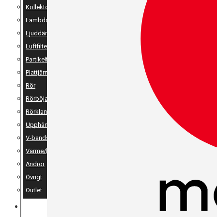
Kollektor
Lambda
Ljuddämpare
Luftfilter
Partikelfilter
Plattjärn, vinkeljärn & stänger
Rör
Rörböjar
Rörklammer
Upphängning
V-bandsklammer & V-bandsflänsar
Värme/ljudisolering
Ändrör
Övrigt
Outlet
MERCH