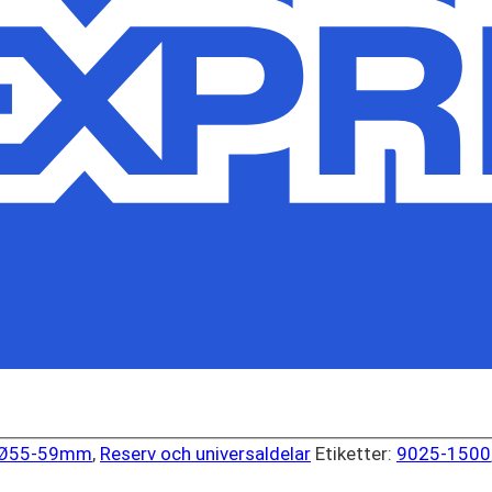
 Ø55-59mm
,
Reserv och universaldelar
Etiketter:
9025-1500