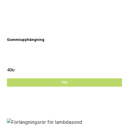
Gummiupphängning
40
kr
Köp