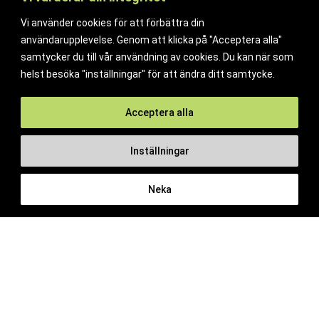
Environment and quality policy
Vi använder cookies för att förbättra din
Retailers/partners
användarupplevelse. Genom att klicka på "Acceptera alla"
samtycker du till vår användning av cookies. Du kan när som
Customer service
helst besöka "inställningar" för att ändra ditt samtycke.
Terms of purchase
Contact Us
Acceptera alla
Reclaim/right of withdrawal
Inställningar
© 2026 Ferrita Sweden. All rights reserved
Skapad av ML Webbyrå AB
Neka
Visa varukorg
Avgaspackning
Id Ø55mm,
60
kr
Köp
Yd75mm,
stålkona
Inga produkter i varukorgen.