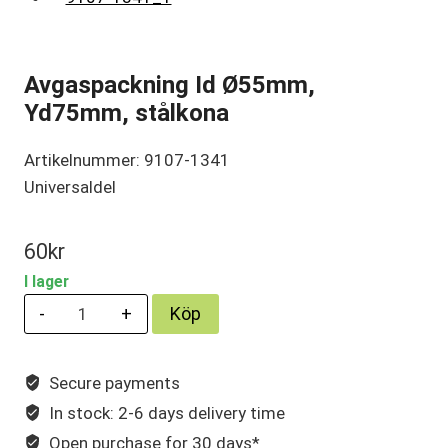
Avgaspackning Id Ø55mm,
Yd75mm, stålkona
Artikelnummer: 9107-1341
Universaldel
60
kr
I lager
Avgaspackning
Köp
Id
Ø55mm,
Secure payments
Yd75mm,
In stock: 2-6 days delivery time
stålkona
mängd
Open purchase for 30 days*