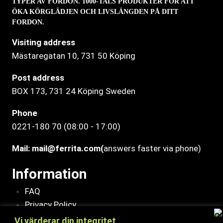
TYPER AV FORDON. 1000-TALS PRODUKTER FÖR ATT
ÖKA KÖRGLÄDJEN OCH LIVSLÄNGDEN PÅ DITT
FORDON.
Visiting address
Mästaregatan 10
, 731 50 Köping
Post address
BOX 173, 731 24 Köping Sweden
Phone
0221-180 70 (08:00 - 17:00)
Mail:
mail@ferrita.com
(
answers faster via phone)
Information
FAQ
Privacy Policy
Assembly description
Vi värderar din integritet