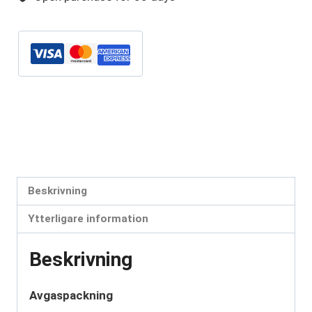
Artikelnr:
9107-1341
Kategorier:
Avgaspackningar
,
Id Ø55-59mm
,
Reserv och
universaldelar
Etiketter:
9107-1341
,
avgaspackning
,
avgaspackningar
,
packning
Beskrivning
Ytterligare information
Beskrivning
Avgaspackning