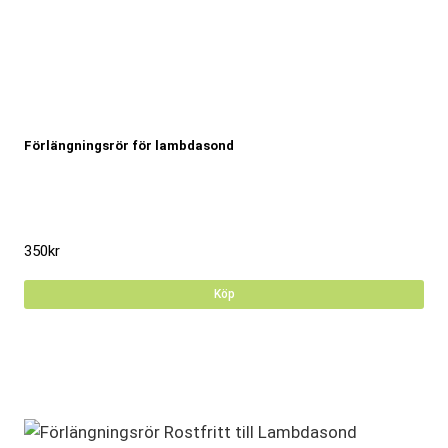
Förlängningsrör för lambdasond
350
kr
Köp