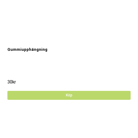
Gummiupphängning
30
kr
Köp