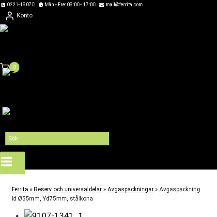
Skip
0221-18070
Mån - Fre: 08:00 - 17:00
mail@ferrita.com
Konto
to
content
0
Ferrita
»
Reserv och universaldelar
»
Avgaspackningar
»
Avgaspackning
Id Ø55mm, Yd75mm, stålkona