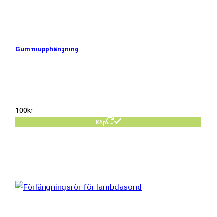
Gummiupphängning
100
kr
Köp