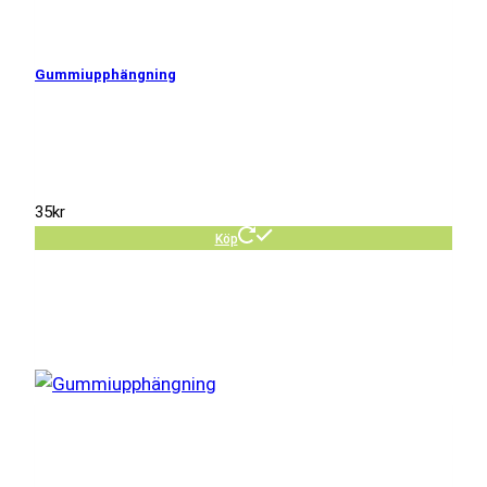
Gummiupphängning
35
kr
Köp