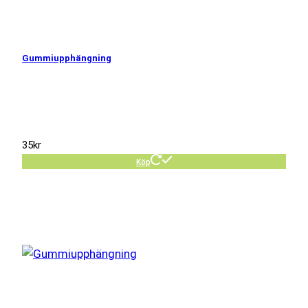
Gummiupphängning
35
kr
Köp