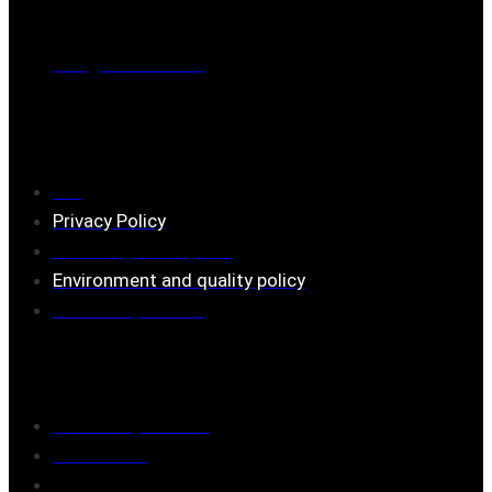
0221-180 70 (08:00 - 17:00)
Mail:
mail@ferrita.com
(
answers faster via phone)
Information
FAQ
Privacy Policy
Assembly description
Environment and quality policy
Retailers/partners
Customer service
Terms of purchase
Contact Us
Reclaim/right of withdrawal