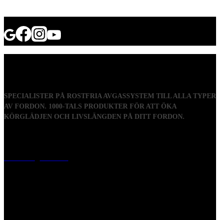
SPECIALISTER PÅ ROSTFRIA AVGASSYSTEM TILL ALLA TYPER
AV FORDON. 1000-TALS PRODUKTER FÖR ATT ÖKA
KÖRGLÄDJEN OCH LIVSLÄNGDEN PÅ DITT FORDON.
Visiting address
Mästaregatan 10
, 731 50 Köping
Post address
BOX 173, 731 24 Köping Sweden
Phone