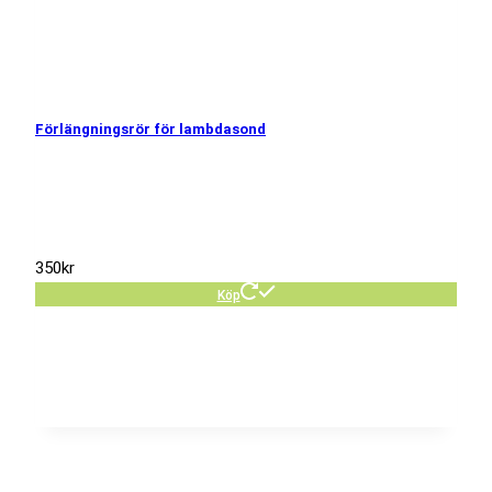
Förlängningsrör för lambdasond
350
kr
Köp