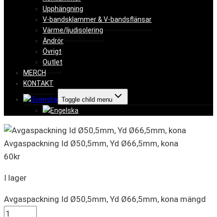
Upphängning
V-bandsklammer & V-bandsflänsar
Värme/ljudisolering
Ändrör
Övrigt
Outlet
MERCH
KONTAKT
Toggle child menu
Avgaspackning Id Ø50,5mm, Yd Ø66,5mm, kona
60
kr
I lager
Avgaspackning Id Ø50,5mm, Yd Ø66,5mm, kona mängd