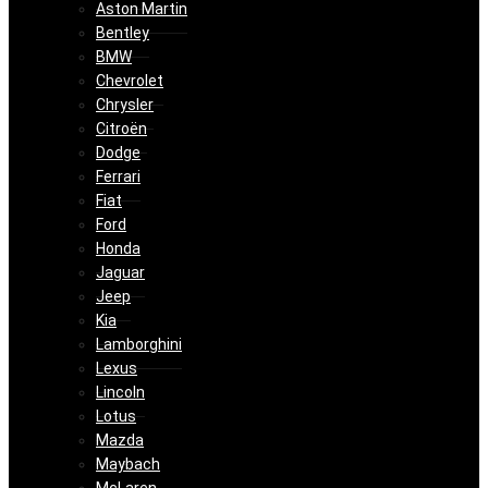
Aston Martin
Bentley
BMW
Chevrolet
Chrysler
Citroën
Dodge
Ferrari
Fiat
Ford
Honda
Jaguar
Jeep
Kia
Lamborghini
Lexus
Lincoln
Lotus
Mazda
Maybach