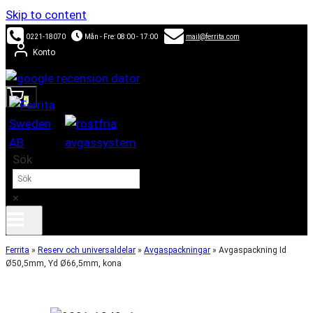
Skip to content
0221-18070
Mån - Fre: 08:00 - 17:00
mail@ferrita.com
Konto
0
Sök
×
Ferrita
»
Reserv och universaldelar
»
Avgaspackningar
»
Avgaspackning Id
Ø50,5mm, Yd Ø66,5mm, kona