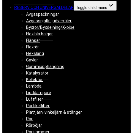
RESERV OCH UNIVERSALDELAR
Toggle child menu
Avgaspackningar
Avgasspjäll/Ljudventiler
Byxrör/Byxdelning/X-pipe
Flexibla bälgar
Flänsar
Flexrör
Flexslang
Gavlar
Gummiupphängning
Katalysator
Kollektor
Lambda
Ljuddämpare
Luftfilter
Partikelfilter
Plattjärn, vinkeljärn & stänger
Rör
Rörböjar
Rörklammer