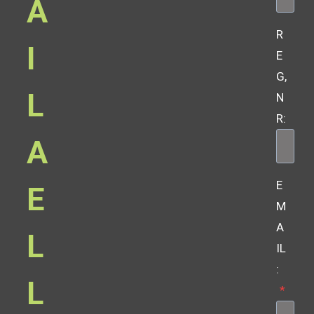
A
R
I
E
G,
L
N
R:
A
E
E
M
A
L
IL
:
L
*