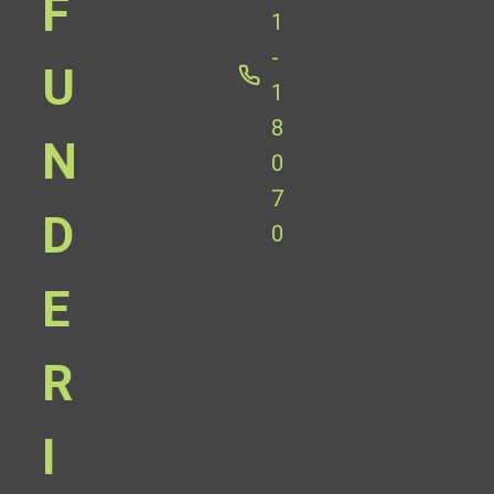
F
1
-
U
1
8
N
0
7
D
0
E
R
I