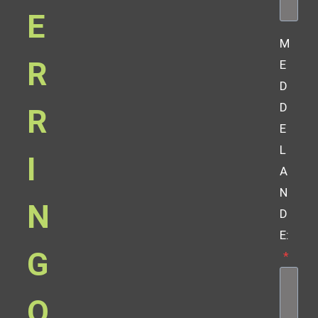
E
M
R
E
D
D
R
E
L
I
A
N
N
D
E:
G
*
O