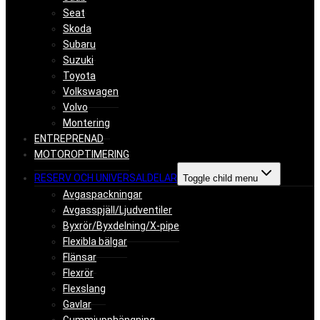
Seat
Skoda
Subaru
Suzuki
Toyota
Volkswagen
Volvo
Montering
ENTREPRENAD
MOTOROPTIMERING
RESERV OCH UNIVERSALDELAR
Toggle child menu
Avgaspackningar
Avgasspjäll/Ljudventiler
Byxrör/Byxdelning/X-pipe
Flexibla bälgar
Flänsar
Flexrör
Flexslang
Gavlar