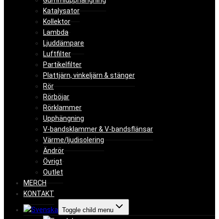
Gummiupphängning
Katalysator
Kollektor
Lambda
Ljuddämpare
Luftfilter
Partikelfilter
Plattjärn, vinkeljärn & stänger
Rör
Rörböjar
Rörklammer
Upphängning
V-bandsklammer & V-bandsflänsar
Värme/ljudisolering
Ändrör
Övrigt
Outlet
MERCH
KONTAKT
Toggle child menu