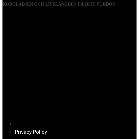
KÖRGLÄDJEN OCH LIVSLÄNGDEN PÅ DITT FORDON.
Visiting address
Mästaregatan 10
, 731 50 Köping
Post address
BOX 173, 731 24 Köping Sweden
Phone
0221-180 70 (08:00 - 17:00)
Mail:
mail@ferrita.com
(
answers faster via phone)
Information
FAQ
Privacy Policy