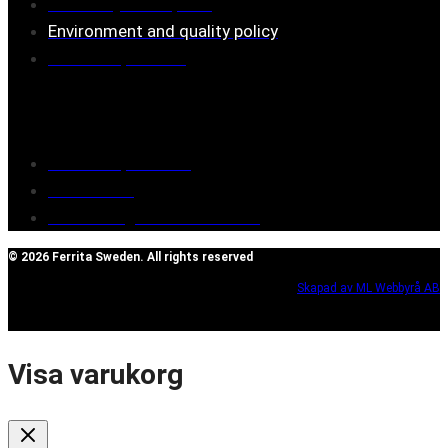
Assembly description
Environment and quality policy
Retailers/partners
Customer service
Terms of purchase
Contact Us
Reclaim/right of withdrawal
© 2026 Ferrita Sweden. All rights reserved
Skapad av ML Webbyrå AB
Visa varukorg