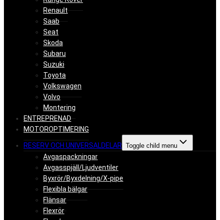
Renault
Saab
Seat
Skoda
Subaru
Suzuki
Toyota
Volkswagen
Volvo
Montering
ENTREPRENAD
MOTOROPTIMERING
RESERV OCH UNIVERSALDELAR
Toggle child menu
Avgaspackningar
Avgasspjäll/Ljudventiler
Byxrör/Byxdelning/X-pipe
Flexibla bälgar
Flänsar
Flexrör