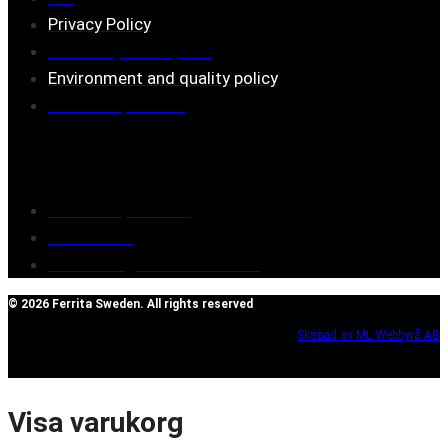
Privacy Policy
Assembly description
Environment and quality policy
Retailers/partners
Customer service
Terms of purchase
Contact Us
Reclaim/right of withdrawal
© 2026 Ferrita Sweden. All rights reserved
Skapad av ML Webbyrå AB
Visa varukorg