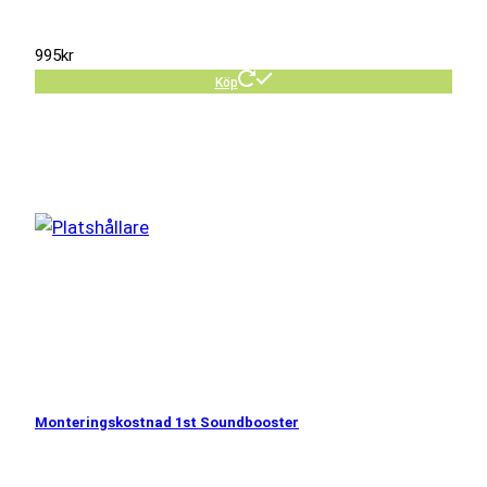
995
kr
Köp
Monteringskostnad 1st Soundbooster