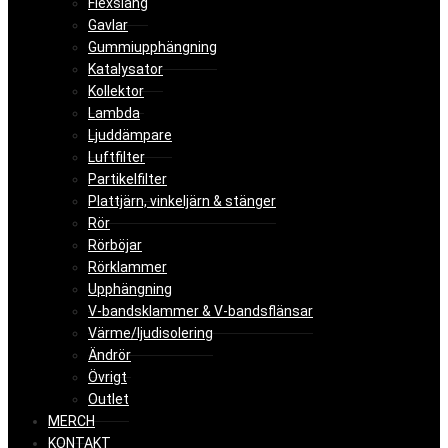
Flexslang
Gavlar
Gummiupphängning
Katalysator
Kollektor
Lambda
Ljuddämpare
Luftfilter
Partikelfilter
Plattjärn, vinkeljärn & stänger
Rör
Rörböjar
Rörklammer
Upphängning
V-bandsklammer & V-bandsflänsar
Värme/ljudisolering
Ändrör
Övrigt
Outlet
MERCH
KONTAKT