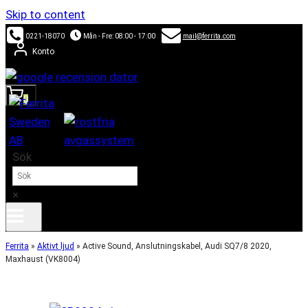
Skip to content
0221-18070
Mån - Fre: 08:00 - 17:00
mail@ferrita.com
Konto
0
Sök
×
Ferrita
»
Aktivt ljud
»
Active Sound, Anslutningskabel, Audi SQ7/8 2020,
Maxhaust (VK8004)