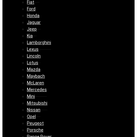
Fiat
Ford
Honda
Jaguar
Jeep
Kia
Lamborghini
Lexus
Lincoln
Lotus
Mazda
Maybach
McLaren
Mercedes
Mini
Mitsubishi
Nissan
Opel
Peugeot
Porsche
Range Rover