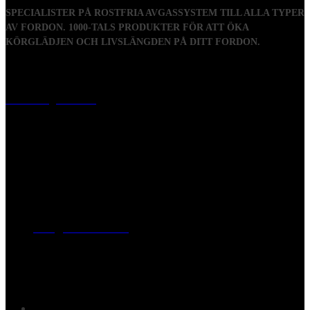
SPECIALISTER PÅ ROSTFRIA AVGASSYSTEM TILL ALLA TYPER
AV FORDON. 1000-TALS PRODUKTER FÖR ATT ÖKA
KÖRGLÄDJEN OCH LIVSLÄNGDEN PÅ DITT FORDON.
Visiting address
Mästaregatan 10
, 731 50 Köping
Post address
BOX 173, 731 24 Köping Sweden
Phone
0221-180 70 (08:00 - 17:00)
Mail:
mail@ferrita.com
(
answers faster via phone)
Information
FAQ