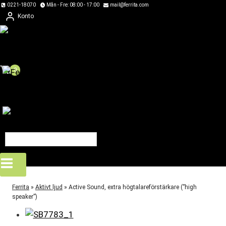
Skip
0221-18070
Mån - Fre: 08:00 - 17:00
mail@ferrita.com
Konto
to
content
0
Ferrita
»
Aktivt ljud
»
Active Sound, extra högtalareförstärkare (”high
speaker”)