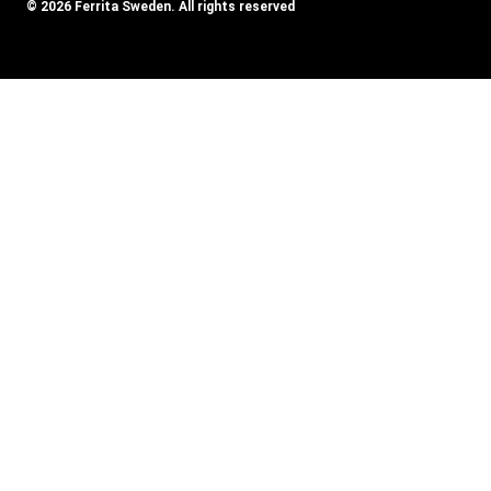
© 2026 Ferrita Sweden. All rights reserved
Skapad av ML Webbyrå AB
Visa varukorg
Inga produkter i varukorgen.
SOUND BOOSTER
Toggle
BILMÄRKEN
child
Audi
menu
Alfa Romeo
Aston Martin
Bentley
BMW
Chevrolet