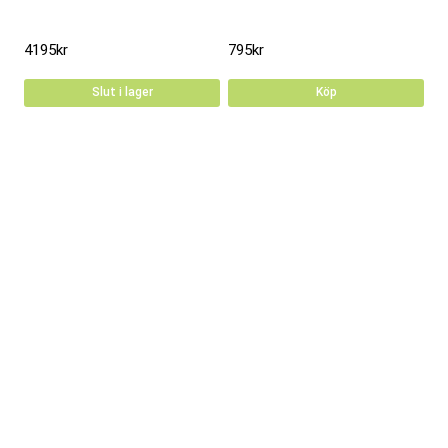
4195
kr
795
kr
Slut i lager
Köp