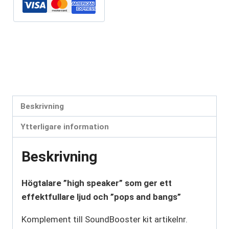
Artikelnr:
SB7783
Kategori:
Aktivt ljud
Etiketter:
aktivt ljud
,
högtalare för billjud
,
pops and bang
,
SB7783
,
sound booster
Beskrivning
Ytterligare information
Beskrivning
Högtalare ”high speaker” som ger ett
effektfullare ljud och ”pops and bangs”
Komplement till SoundBooster kit artikelnr.