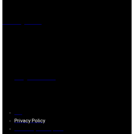
Visiting address
Mästaregatan 10
, 731 50 Köping
Post address
BOX 173, 731 24 Köping Sweden
Phone
0221-180 70 (08:00 - 17:00)
Mail:
mail@ferrita.com
(
answers faster via phone)
Information
FAQ
Privacy Policy
Assembly description