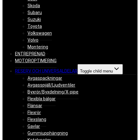
Skoda
Subaru
Suzuki
Toyota
Volkswagen
Volvo
Montering
ENTREPRENAD
MOTOROPTIMERING
RESERV OCH UNIVERSALDELAR
Toggle child menu
Avgaspackningar
Avgasspjäll/Ljudventiler
Byxrör/Byxdelning/X-pipe
Flexibla bälgar
Flänsar
Flexrör
Flexslang
Gavlar
Gummiupphängning