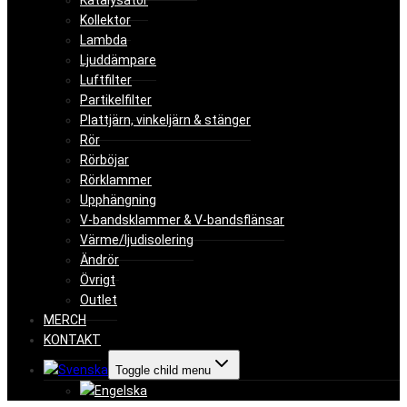
Katalysator
Kollektor
Lambda
Ljuddämpare
Luftfilter
Partikelfilter
Plattjärn, vinkeljärn & stänger
Rör
Rörböjar
Rörklammer
Upphängning
V-bandsklammer & V-bandsflänsar
Värme/ljudisolering
Ändrör
Övrigt
Outlet
MERCH
KONTAKT
Toggle child menu