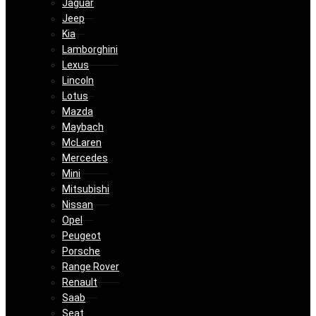
Jaguar
Jeep
Kia
Lamborghini
Lexus
Lincoln
Lotus
Mazda
Maybach
McLaren
Mercedes
Mini
Mitsubishi
Nissan
Opel
Peugeot
Porsche
Range Rover
Renault
Saab
Seat