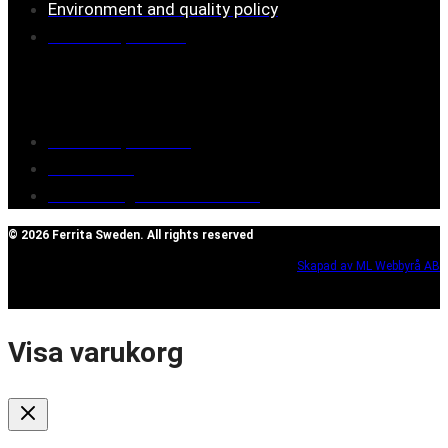
Environment and quality policy
Retailers/partners
Customer service
Terms of purchase
Contact Us
Reclaim/right of withdrawal
© 2026 Ferrita Sweden. All rights reserved
Skapad av ML Webbyrå AB
Visa varukorg