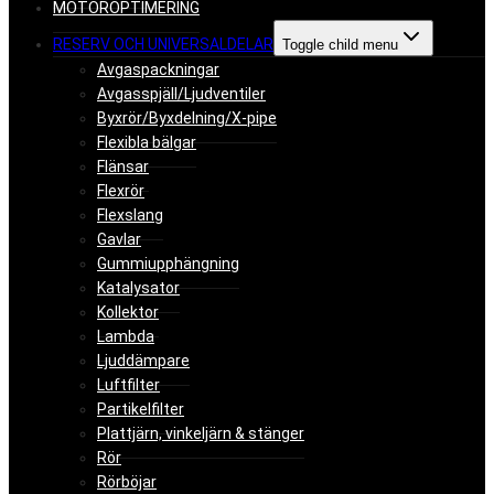
MOTOROPTIMERING
RESERV OCH UNIVERSALDELAR
Toggle child menu
Avgaspackningar
Avgasspjäll/Ljudventiler
Byxrör/Byxdelning/X-pipe
Flexibla bälgar
Flänsar
Flexrör
Flexslang
Gavlar
Gummiupphängning
Katalysator
Kollektor
Lambda
Ljuddämpare
Luftfilter
Partikelfilter
Plattjärn, vinkeljärn & stänger
Rör
Rörböjar