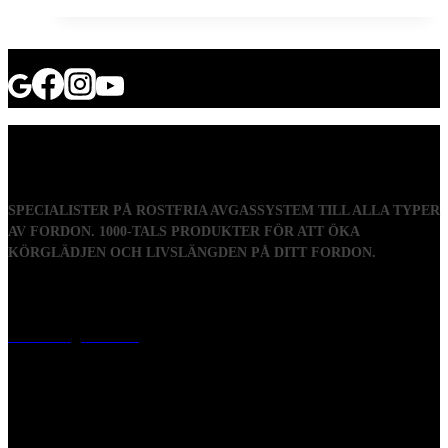
SPECIALISTER PÅ ROSTFRIA AVGASSYSTEM TILL ALLA TYPER
AV FORDON. 1000-TALS PRODUKTER FÖR ATT ÖKA
KÖRGLÄDJEN OCH LIVSLÄNGDEN PÅ DITT FORDON.
Visiting address
Mästaregatan 10
, 731 50 Köping
Post address
BOX 173, 731 24 Köping Sweden