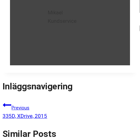
Mikael
Kundservice
Inläggsnavigering
Previous
335D, XDrive, 2015
Similar Posts