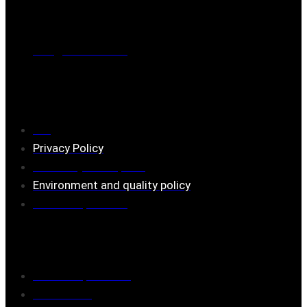
Phone
0221-180 70 (08:00 - 17:00)
Mail:
mail@ferrita.com
(
answers faster via phone)
Information
FAQ
Privacy Policy
Assembly description
Environment and quality policy
Retailers/partners
Customer service
Terms of purchase
Contact Us