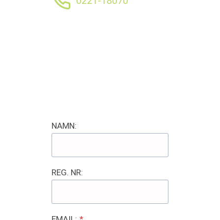
0221-18070
NAMN:
REG. NR:
EMAIL:
*