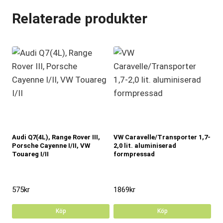
Relaterade produkter
Audi Q7(4L), Range Rover III,
VW Caravelle/Transporter 1,7-
Porsche Cayenne I/II, VW
2,0 lit. aluminiserad
Touareg I/II
formpressad
575
kr
1869
kr
Köp
Köp