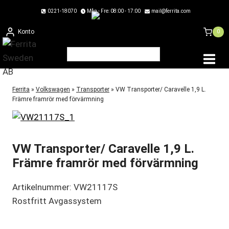
Skip
0221-18070
Mån - Fre: 08:00 - 17:00
mail@ferrita.com
to
Konto
0
content
Ferrita
»
Volkswagen
»
Transporter
»
VW Transporter/ Caravelle 1,9 L.
Främre framrör med förvärmning
VW Transporter/ Caravelle 1,9 L.
Främre framrör med förvärmning
Artikelnummer: VW21117S
Rostfritt Avgassystem