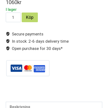
1060
kr
I lager
VW
Köp
Transporter/
Caravelle
Secure payments
1,9
In stock: 2-6 days delivery time
L.
Främre
Open purchase for 30 days*
framrör
med
förvärmning
mängd
Artikelnr:
VW21117S
Kategorier:
Transporter
,
Caravelle
,
Outlet
,
Volkswagen
Beskrivning