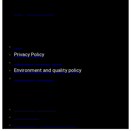
Mail:
mail@ferrita.com
(
answers faster via phone)
Information
FAQ
Privacy Policy
Assembly description
Environment and quality policy
Retailers/partners
Customer service
Terms of purchase
Contact Us
Reclaim/right of withdrawal