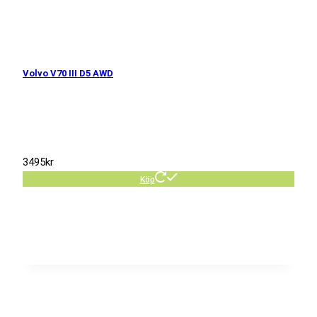
Volvo V70 III D5 AWD
3495
kr
Köp