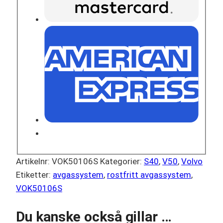
Artikelnr:
VOK50106S
Kategorier:
S40
,
V50
,
Volvo
Etiketter:
avgassystem
,
rostfritt avgassystem
,
VOK50106S
Du kanske också gillar …