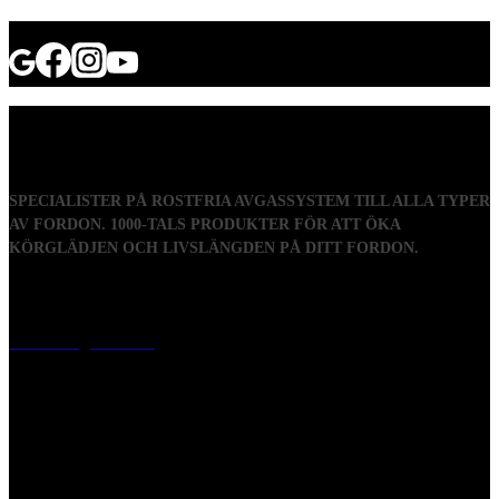
SPECIALISTER PÅ ROSTFRIA AVGASSYSTEM TILL ALLA TYPER
AV FORDON. 1000-TALS PRODUKTER FÖR ATT ÖKA
KÖRGLÄDJEN OCH LIVSLÄNGDEN PÅ DITT FORDON.
Visiting address
Mästaregatan 10
, 731 50 Köping
Post address
BOX 173, 731 24 Köping Sweden
Phone
0221-180 70 (08:00 - 17:00)