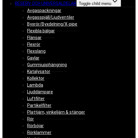
RESERV OCH UNIVERSALDELAR
Toggle child menu
Avgaspackningar
Avgasspjäll/Ljudventiler
Byxrör/Byxdelning/X-pipe
Flexibla bälgar
Flänsar
Flexrör
Flexslang
Gavlar
Gummiupphängning
Katalysator
Kollektor
Lambda
Ljuddämpare
Luftfilter
Partikelfilter
Plattjärn, vinkeljärn & stänger
Rör
Rörböjar
Rörklammer