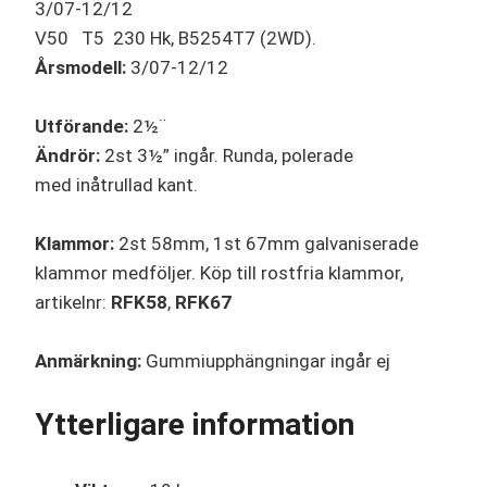
3/07-12/12
V50 T5 230 Hk, B5254T7 (2WD).
Årsmodell:
3/07-12/12
Utförande:
2½¨
Ändrör:
2st 3½” ingår. Runda, polerade
med inåtrullad kant.
Klammor:
2st 58mm, 1st 67mm galvaniserade
klammor medföljer. Köp till rostfria klammor,
artikelnr:
RFK58
,
RFK67
Anmärkning:
Gummiupphängningar ingår ej
Ytterligare information