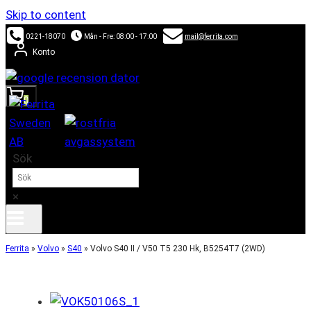
Skip to content
0221-18070
Mån - Fre: 08:00 - 17:00
mail@ferrita.com
Konto
0
Sök
×
Ferrita
»
Volvo
»
S40
»
Volvo S40 II / V50 T5 230 Hk, B5254T7 (2WD)