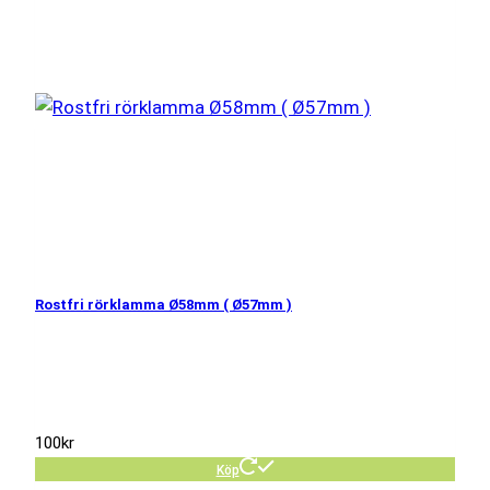
Rostfri rörklamma Ø58mm ( Ø57mm )
100
kr
Köp