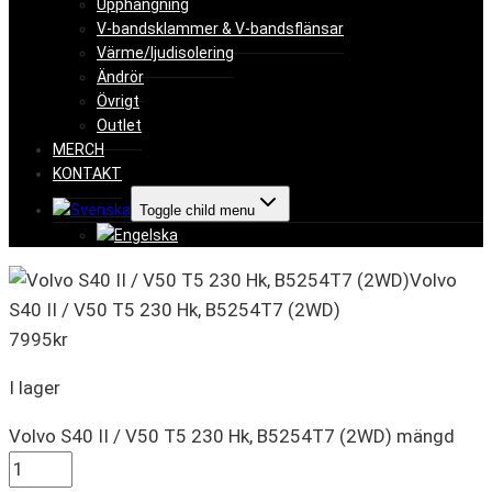
Upphängning
V-bandsklammer & V-bandsflänsar
Värme/ljudisolering
Ändrör
Övrigt
Outlet
MERCH
KONTAKT
Toggle child menu
Volvo
S40 II / V50 T5 230 Hk, B5254T7 (2WD)
7995
kr
I lager
Volvo S40 II / V50 T5 230 Hk, B5254T7 (2WD) mängd