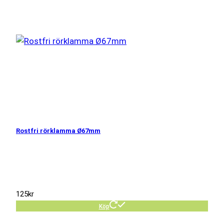
Rostfri rörklamma Ø67mm
125
kr
Köp