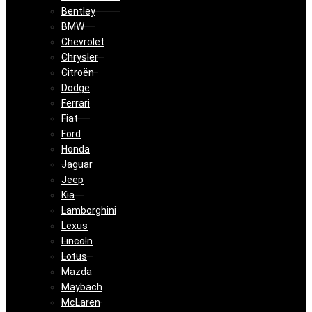
Bentley
BMW
Chevrolet
Chrysler
Citroën
Dodge
Ferrari
Fiat
Ford
Honda
Jaguar
Jeep
Kia
Lamborghini
Lexus
Lincoln
Lotus
Mazda
Maybach
McLaren