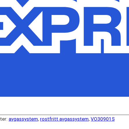
tter:
avgassystem
,
rostfritt avgassystem
,
VO30901S