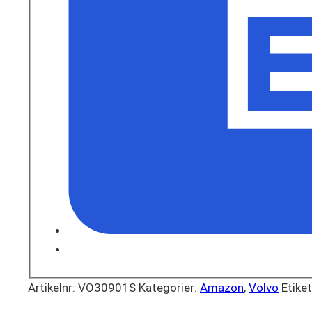
Artikelnr:
VO30901S
Kategorier:
Amazon
,
Volvo
Etike