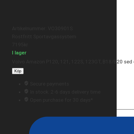
Artikelnummer: VO30901S
Rostfritt Sportavgassystem
7195
kr
I lager
Volvo Amazon P120, 121, 122S, 123GT, B18/B20 sed
Köp
Secure payments
In stock: 2-6 days delivery time
Open purchase for 30 days*