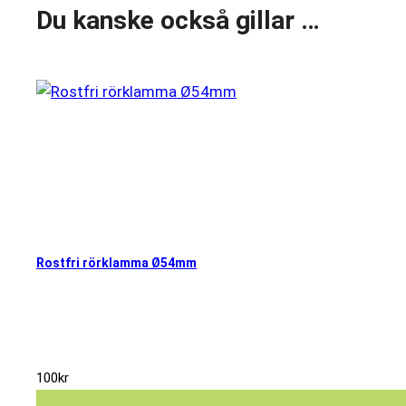
Du kanske också gillar …
Rostfri rörklamma Ø54mm
100
kr