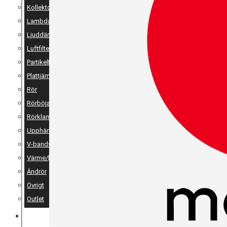
Kollektor
Lambda
Ljuddämpare
Luftfilter
Partikelfilter
Plattjärn, vinkeljärn & stänger
Rör
Rörböjar
Rörklammer
Upphängning
V-bandsklammer & V-bandsflänsar
Värme/ljudisolering
Ändrör
Övrigt
Outlet
MERCH