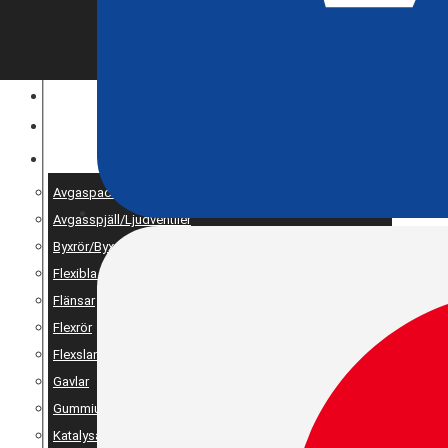
ENTREPRENAD
MOTOROPTIMERING
RESERV OCH UNIVERSALDELAR
Avgaspackningar
Avgasspjäll/Ljudventiler
Byxrör/Byxdelning/X-pipe
Flexibla bälgar
Flänsar
Flexrör
Flexslang
Gavlar
Gummiupphängning
Katalysator