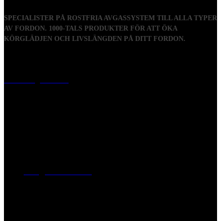
SPECIALISTER PÅ ROSTFRIA AVGASSYSTEM TILL ALLA TYPER
AV FORDON. 1000-TALS PRODUKTER FÖR ATT ÖKA
KÖRGLÄDJEN OCH LIVSLÄNGDEN PÅ DITT FORDON.
Visiting address
Mästaregatan 10
, 731 50 Köping
Post address
BOX 173, 731 24 Köping Sweden
Phone
0221-180 70 (08:00 - 17:00)
Mail:
mail@ferrita.com
(
answers faster via phone)
Information