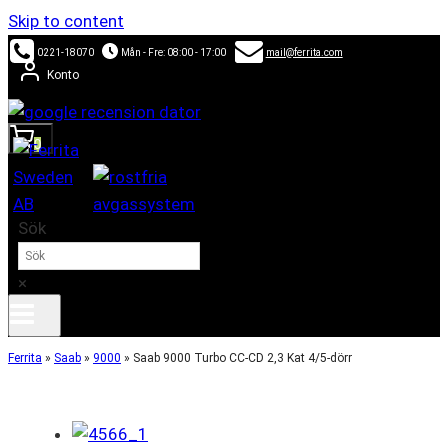
Skip to content
0221-18070
Mån - Fre: 08:00 - 17:00
mail@ferrita.com
Konto
0
Sök
×
Ferrita
»
Saab
»
9000
»
Saab 9000 Turbo CC-CD 2,3 Kat 4/5-dörr