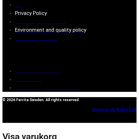
FAQ
Privacy Policy
Assembly description
Environment and quality policy
Retailers/partners
Customer service
Terms of purchase
Contact Us
Reclaim/right of withdrawal
© 2026 Ferrita Sweden. All rights reserved
Skapad av ML Webbyrå AB
Visa varukorg