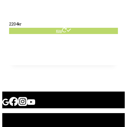
2204
kr
Köp