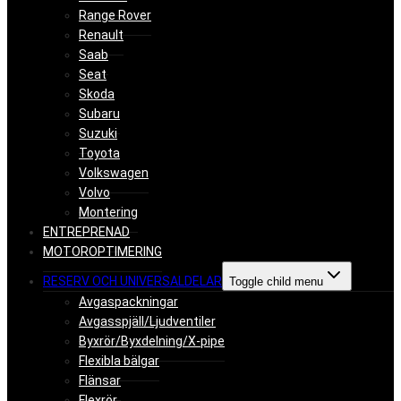
Range Rover
Renault
Saab
Seat
Skoda
Subaru
Suzuki
Toyota
Volkswagen
Volvo
Montering
ENTREPRENAD
MOTOROPTIMERING
RESERV OCH UNIVERSALDELAR
Toggle child menu
Avgaspackningar
Avgasspjäll/Ljudventiler
Byxrör/Byxdelning/X-pipe
Flexibla bälgar
Flänsar
Flexrör