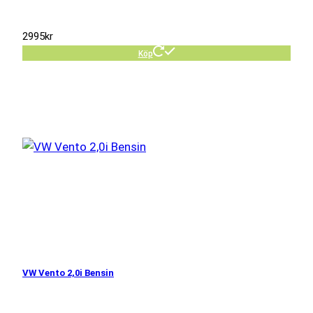
2995
kr
Köp
VW Vento 2,0i Bensin