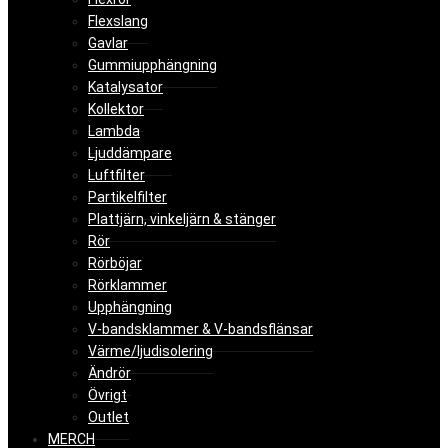
Flexslang
Gavlar
Gummiupphängning
Katalysator
Kollektor
Lambda
Ljuddämpare
Luftfilter
Partikelfilter
Plattjärn, vinkeljärn & stänger
Rör
Rörböjar
Rörklammer
Upphängning
V-bandsklammer & V-bandsflänsar
Värme/ljudisolering
Ändrör
Övrigt
Outlet
MERCH