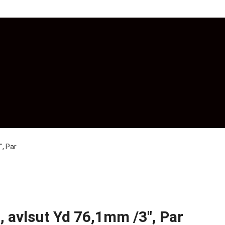
″, Par
 avlsut Yd 76,1mm /3″, Par