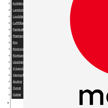
Kollektor
Lambda
Ljuddämpare
Luftfilter
Partikelfilter
Plattjärn, vinkeljärn & stänger
Rör
Rörböjar
Rörklammer
Upphängning
V-bandsklammer & V-bandsflänsar
Värme/ljudisolering
Ändrör
Övrigt
Outlet
MERCH