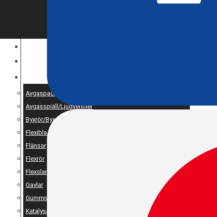
ENTREPRENAD
MOTOROPTIMERING
RESERV OCH UNIVERSALDELAR
Avgaspackningar
Avgasspjäll/Ljudventiler
Byxrör/Byxdelning/X-pipe
Flexibla bälgar
Flänsar
Flexrör
Flexslang
Gavlar
Gummiupphängning
Katalysator