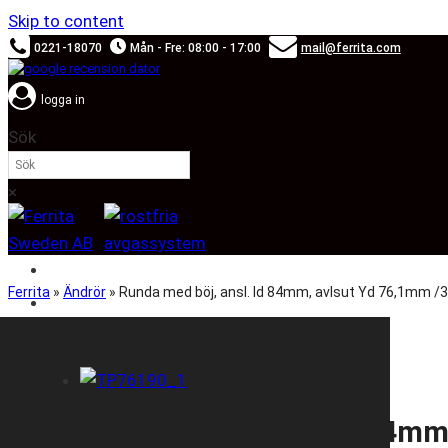
Skip to content
0221-18070
Mån - Fre: 08:00 - 17:00
mail@ferrita.com
logga in
Sök
×
SOUND BOOSTER
Ferrita
»
Ändrör
»
Runda med böj, ansl. Id 84mm, avlsut Yd 76,1mm /3
BILMÄRKEN
Runda med böj, ansl. Id 84mm,