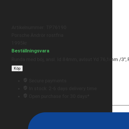
Artikelnummer: TP76190
Porsche Ändrör rostfria
1995
kr
Beställningsvara
Runda med böj, ansl. Id 84mm, avlsut Yd 76,1mm /3",
Köp
Secure payments
In stock: 2-6 days delivery time
Open purchase for 30 days*