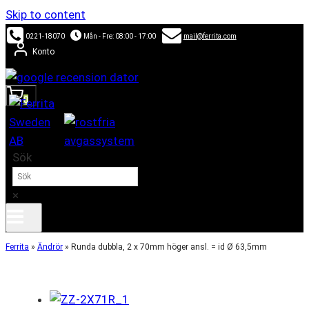
Skip to content
0221-18070
Mån - Fre: 08:00 - 17:00
mail@ferrita.com
Konto
0
Sök
×
Ferrita
»
Ändrör
»
Runda dubbla, 2 x 70mm höger ansl. = id Ø 63,5mm