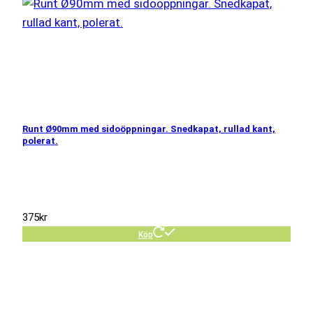
Runt Ø90mm med sidoöppningar. Snedkapat, rullad kant,
polerat.
375
kr
Köp