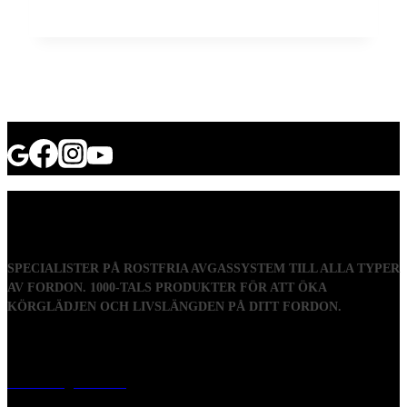
SPECIALISTER PÅ ROSTFRIA AVGASSYSTEM TILL ALLA TYPER
AV FORDON. 1000-TALS PRODUKTER FÖR ATT ÖKA
KÖRGLÄDJEN OCH LIVSLÄNGDEN PÅ DITT FORDON.
Visiting address
Mästaregatan 10
, 731 50 Köping