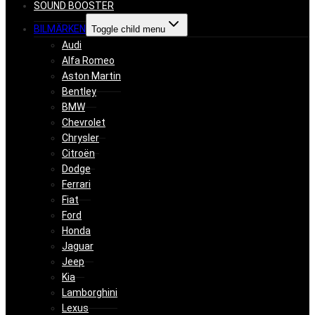
SOUND BOOSTER
BILMÄRKEN
Toggle child menu
Audi
Alfa Romeo
Aston Martin
Bentley
BMW
Chevrolet
Chrysler
Citroën
Dodge
Ferrari
Fiat
Ford
Honda
Jaguar
Jeep
Kia
Lamborghini
Lexus