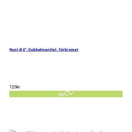
Runt Ø 4″, Dubbelmantlat, förkromat
125
kr
Köp