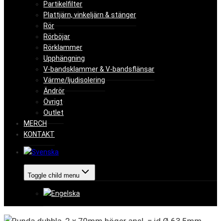
Partikelfilter
Plattjärn, vinkeljärn & stänger
Rör
Rörböjar
Rörklammer
Upphängning
V-bandsklammer & V-bandsflänsar
Värme/ljudisolering
Ändrör
Övrigt
Outlet
MERCH
KONTAKT
Toggle child menu