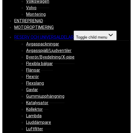
Volkswagen
Volvo
Montering
ENTREPRENAD
MOTOROPTIMERING
RESERV OCH UNIVERSALDELAR
Toggle child menu
Avgaspackningar
Avgasspjäll/Ljudventiler
Byxrör/Byxdelning/X-pipe
Flexibla bälgar
Flänsar
Flexrör
Flexslang
Gavlar
Gummiupphängning
Katalysator
Kollektor
Lambda
Ljuddämpare
Luftfilter