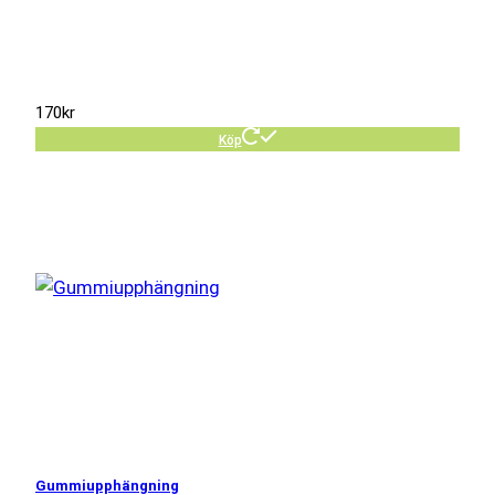
170
kr
Köp
Gummiupphängning