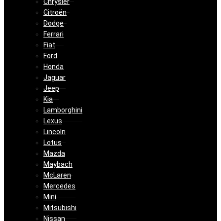
Chrysler
Citroën
Dodge
Ferrari
Fiat
Ford
Honda
Jaguar
Jeep
Kia
Lamborghini
Lexus
Lincoln
Lotus
Mazda
Maybach
McLaren
Mercedes
Mini
Mitsubishi
Nissan