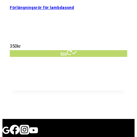
Förlängningsrör för lambdasond
350
kr
Köp