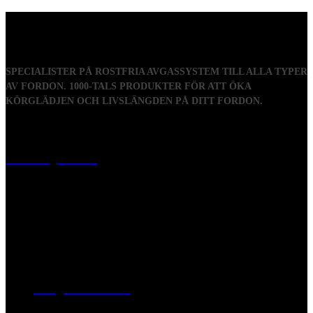
SPECIALISTER PÅ ROSTFRIA AVGASSYSTEM TILL ALLA TYPER
AV FORDON. 1000-TALS PRODUKTER FÖR ATT ÖKA
KÖRGLÄDJEN OCH LIVSLÄNGDEN PÅ DITT FORDON.
Visiting address
Mästaregatan 10
, 731 50 Köping
Post address
BOX 173, 731 24 Köping Sweden
Phone
0221-180 70 (08:00 - 17:00)
Mail:
mail@ferrita.com
(
answers faster via phone)