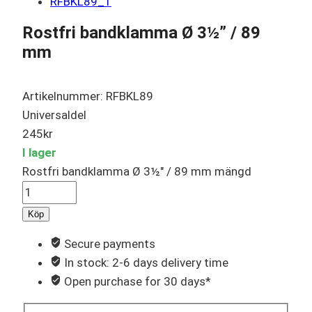
Rostfri bandklamma Ø 3½” / 89
mm
Artikelnummer: RFBKL89
Universaldel
245
kr
I lager
Rostfri bandklamma Ø 3½" / 89 mm mängd
Köp
Secure payments
In stock: 2-6 days delivery time
Open purchase for 30 days*