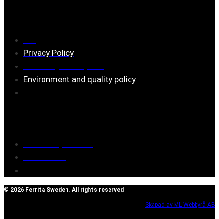
Information
FAQ
Privacy Policy
Assembly description
Environment and quality policy
Retailers/partners
Customer service
Terms of purchase
Contact Us
Reclaim/right of withdrawal
© 2026 Ferrita Sweden. All rights reserved
Skapad av ML Webbyrå AB