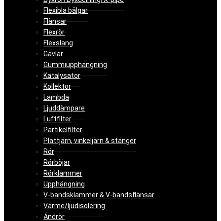
Flexibla bälgar
Flänsar
Flexrör
Flexslang
Gavlar
Gummiupphängning
Katalysator
Kollektor
Lambda
Ljuddämpare
Luftfilter
Partikelfilter
Plattjärn, vinkeljärn & stänger
Rör
Rörböjar
Rörklammer
Upphängning
V-bandsklammer & V-bandsflänsar
Värme/ljudisolering
Ändrör