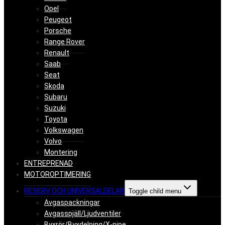
Opel
Peugeot
Porsche
Range Rover
Renault
Saab
Seat
Skoda
Subaru
Suzuki
Toyota
Volkswagen
Volvo
Montering
ENTREPRENAD
MOTOROPTIMERING
RESERV OCH UNIVERSALDELAR
Toggle child menu
Avgaspackningar
Avgasspjäll/Ljudventiler
Byxrör/Byxdelning/X-pipe