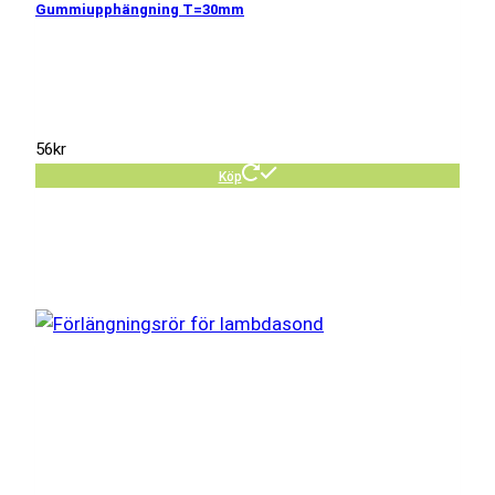
Gummiupphängning T=30mm
56
kr
Köp