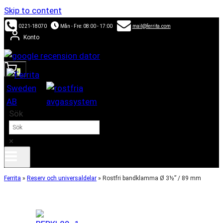
Skip to content
0221-18070
Mån - Fre: 08:00 - 17:00
mail@ferrita.com
Konto
0
Sök
×
Ferrita
»
Reserv och universaldelar
»
Rostfri bandklamma Ø 3½” / 89 mm