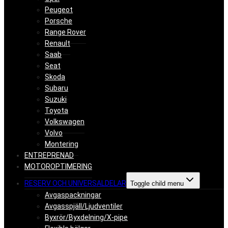
Peugeot
Porsche
Range Rover
Renault
Saab
Seat
Skoda
Subaru
Suzuki
Toyota
Volkswagen
Volvo
Montering
ENTREPRENAD
MOTOROPTIMERING
RESERV OCH UNIVERSALDELAR
Toggle child menu
Avgaspackningar
Avgasspjäll/Ljudventiler
Byxrör/Byxdelning/X-pipe