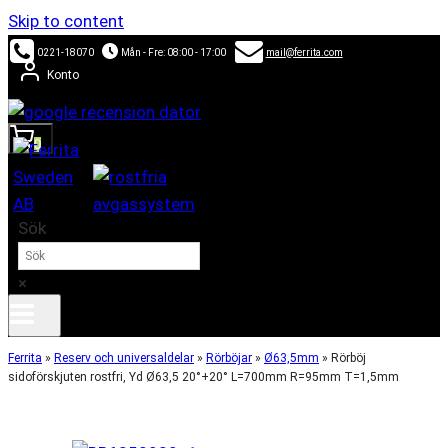
Skip to content
0221-18070
Mån - Fre: 08:00 - 17:00
mail@ferrita.com
Konto
0
Sök
×
Ferrita
»
Reserv och universaldelar
»
Rörböjar
»
Ø63,5mm
»
Rörböj
sidoförskjuten rostfri, Yd Ø63,5 20°+20° L=700mm R=95mm T=1,5mm