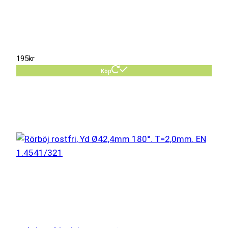
195
kr
Köp