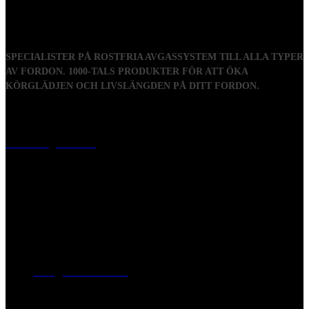
SPECIALISTER PÅ ROSTFRIA AVGASSYSTEM TILL ALLA TYPER
AV FORDON. 1000-TALS PRODUKTER FÖR ATT ÖKA
KÖRGLÄDJEN OCH LIVSLÄNGDEN PÅ DITT FORDON.
Visiting address
Mästaregatan 10
, 731 50 Köping
Post address
BOX 173, 731 24 Köping Sweden
Phone
0221-180 70 (08:00 - 17:00)
Mail:
mail@ferrita.com
(
answers faster via phone)