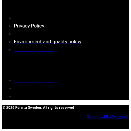
Information
FAQ
Privacy Policy
Assembly description
Environment and quality policy
Retailers/partners
Customer service
Terms of purchase
Contact Us
Reclaim/right of withdrawal
© 2026 Ferrita Sweden. All rights reserved
Skapad av ML Webbyrå AB