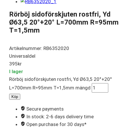
Rörböj sidoförskjuten rostfri, Yd
Ø63,5 20°+20° L=700mm R=95mm
T=1,5mm
Artikelnummer: RB6352020
Universaldel
395
kr
I lager
Rörböj sidoförskjuten rostfri, Yd Ø63,5 20°+20°
L=700mm R=95mm T=1,5mm mängd
Köp
Secure payments
In stock: 2-6 days delivery time
Open purchase for 30 days*