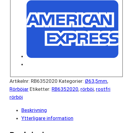
Artikelnr:
RB6352020
Kategorier:
Ø63,5mm
,
Rörböjar
Etiketter:
RB6352020
,
rörböj
,
rostfri
rörböj
Beskrivning
Ytterligare information