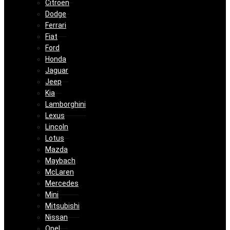
Citroën
Dodge
Ferrari
Fiat
Ford
Honda
Jaguar
Jeep
Kia
Lamborghini
Lexus
Lincoln
Lotus
Mazda
Maybach
McLaren
Mercedes
Mini
Mitsubishi
Nissan
Opel