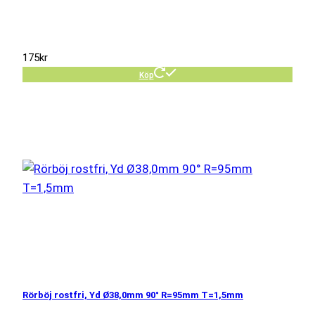
175
kr
Köp
Rörböj rostfri, Yd Ø38,0mm 90° R=95mm T=1,5mm