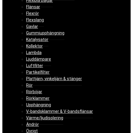
Flexibla bälgar
Flänsar
Flexrör
Flexslang
Gavlar
Gummiupphängning
Katalysator
Kollektor
Lambda
Ljuddämpare
Luftfilter
Partikelfilter
Plattjärn, vinkeljärn & stänger
Rör
Rörböjar
Rörklammer
Upphängning
V-bandsklammer & V-bandsflänsar
Värme/ljudisolering
Ändrör
Övrigt