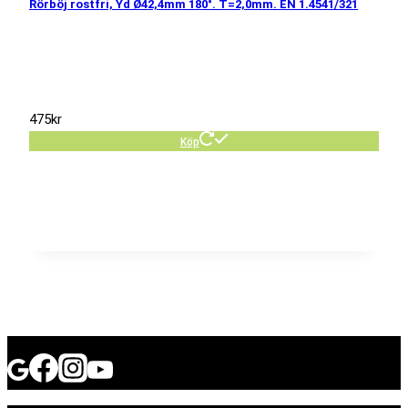
Rörböj rostfri, Yd Ø42,4mm 180°. T=2,0mm. EN 1.4541/321
475
kr
Köp