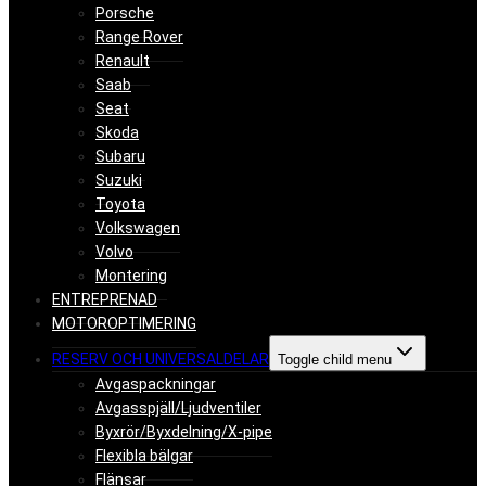
Porsche
Range Rover
Renault
Saab
Seat
Skoda
Subaru
Suzuki
Toyota
Volkswagen
Volvo
Montering
ENTREPRENAD
MOTOROPTIMERING
RESERV OCH UNIVERSALDELAR
Toggle child menu
Avgaspackningar
Avgasspjäll/Ljudventiler
Byxrör/Byxdelning/X-pipe
Flexibla bälgar
Flänsar