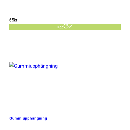
65
kr
Köp
Gummiupphängning