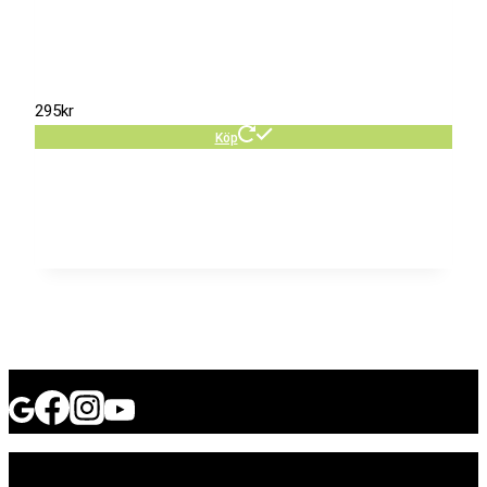
295
kr
Köp