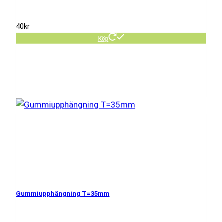
40
kr
Köp
Gummiupphängning T=35mm