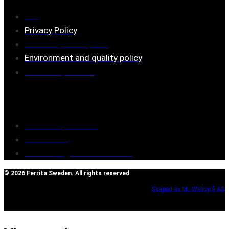
FAQ
Privacy Policy
Assembly description
Environment and quality policy
Retailers/partners
Customer service
Terms of purchase
Contact Us
Reclaim/right of withdrawal
© 2026 Ferrita Sweden. All rights reserved
Skapad av ML Webbyrå AB