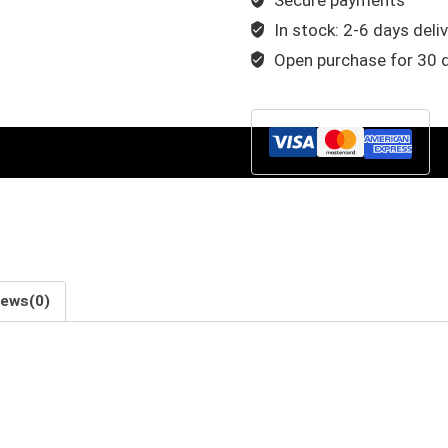
In stock: 2-6 days deli
Open purchase for 30 
Artikelnr:
R47615409
Kategorier:
Rör
,
Ø47,6mm
,
Rostfri
iews(0)