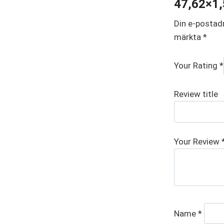
47,62×1
Din e-postad
märkta
*
Your Rating
*
Review title
Your Review
Name
*