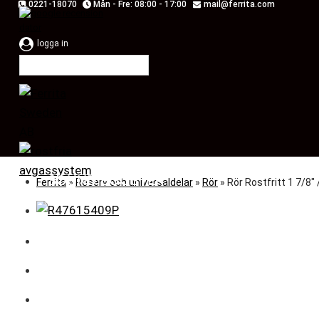
0221-18070
Mån - Fre: 08:00 - 17:00
mail@ferrita.com
Skip
to
logga in
content
SOUND BOOSTER
Ferrita
»
Reserv och universaldelar
»
Rör
»
Rör Rostfritt 1 7/8
BILMÄRKEN
ENTREPRENAD
MOTOROPTIMERING
RESERV OCH UNIVERSALDELAR