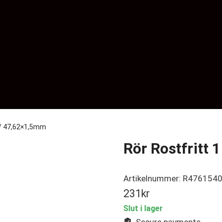
″ / 47,62×1,5mm
Rör Rostfritt 
Artikelnummer: R476154
231
kr
Slut i lager
Secure payments