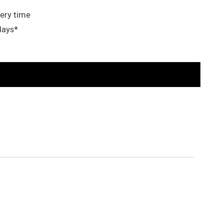
very time
days*
a rör