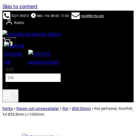
Skip to content
0221-18070
Mån - Fre: 08:00 - 17:00
mail@ferrita.com
Konto
0
Sök
×
Ferrita
»
Reserv och universaldelar
»
Rör
»
Ø50-55mm
»
Rör perforerat, Rostfritt,
Yd Ø50,8mm L=1000mm