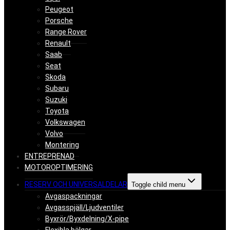
Peugeot
Porsche
Range Rover
Renault
Saab
Seat
Skoda
Subaru
Suzuki
Toyota
Volkswagen
Volvo
Montering
ENTREPRENAD
MOTOROPTIMERING
RESERV OCH UNIVERSALDELAR
Toggle child menu
Avgaspackningar
Avgasspjäll/Ljudventiler
Byxrör/Byxdelning/X-pipe