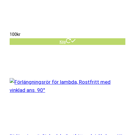
100
kr
Köp