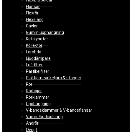
Flexibla bälgar
Flänsar
Flexrör
Flexslang
Gavlar
Gummiupphängning
Katalysator
Kollektor
Lambda
Ljuddämpare
Luftfilter
Partikelfilter
Plattjärn, vinkeljärn & stänger
Rör
Rörböjar
Rörklammer
Upphängning
V-bandsklammer & V-bandsflänsar
Värme/ljudisolering
Ändrör
Övrigt