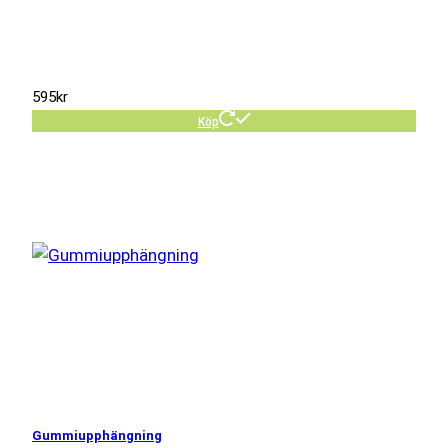
595
kr
Köp
Gummiupphängning