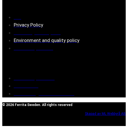
Information
FAQ
Privacy Policy
Assembly description
Environment and quality policy
Retailers/partners
Customer service
Terms of purchase
Contact Us
Reclaim/right of withdrawal
© 2026 Ferrita Sweden. All rights reserved
Skapad av ML Webbyrå AB