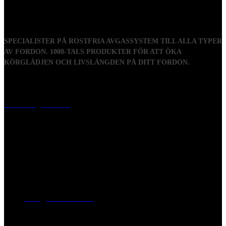
SPECIALISTER PÅ ROSTFRIA AVGASSYSTEM TILL ALLA TYPER
AV FORDON. 1000-TALS PRODUKTER FÖR ATT ÖKA
KÖRGLÄDJEN OCH LIVSLÄNGDEN PÅ DITT FORDON.
Visiting address
Mästaregatan 10
, 731 50 Köping
Post address
BOX 173, 731 24 Köping Sweden
Phone
0221-180 70 (08:00 - 17:00)
Mail:
mail@ferrita.com
(
answers faster via phone)