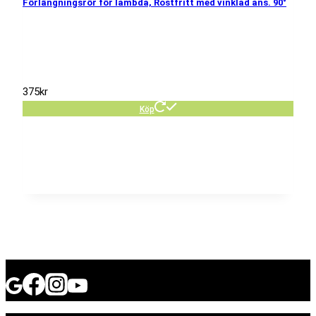
Förlängningsrör för lambda, Rostfritt med vinklad ans. 90°
375
kr
Köp