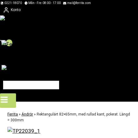
Skip
0221-18070
Mån - Fre: 08:00 - 17:00
mail@ferrita.com
Konto
to
content
0
Ferrita
»
Ändrör
»
Rektangulärt 82×65mm, med rullad kant, polerat. Längd
= 300mm