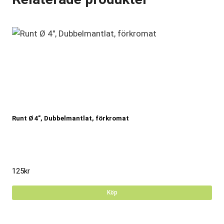
Runt Ø 4″, Dubbelmantlat, förkromat
125
kr
Köp