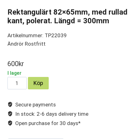
Rektangulärt 82×65mm, med rullad
kant, polerat. Längd = 300mm
Artikelnummer: TP22039
Ändrör Rostfritt
600
kr
I lager
Rektangulärt
Köp
82×65mm,
med
Secure payments
rullad
In stock: 2-6 days delivery time
kant,
polerat.
Open purchase for 30 days*
Längd