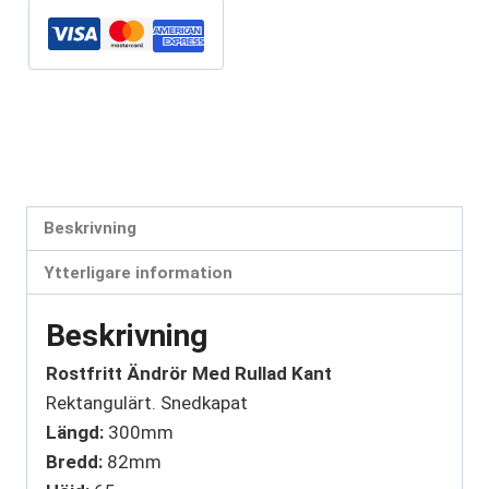
=
300mm
mängd
Artikelnr:
TP22039
Kategorier:
Ändrör
,
Polerade
Etiketter:
ändrör
,
rostfritt ändrör
,
slutrör
,
TP22039
Beskrivning
Ytterligare information
Beskrivning
Rostfritt Ändrör Med Rullad Kant
Rektangulärt. Snedkapat
Längd:
300mm
Bredd:
82mm